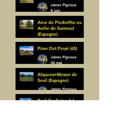
James Pignoux
8 juin
Arco de Piedrafita ou
Arche de Sarronal
(Espagne)
James Pignoux
Pène Det Pouri (65)
7 juin
James Pignoux
30 mai
Alquezar-Meson de
Sevil (Espagne)
James Pignoux
25 mai
Rodellar-Fajas del
Mascun (Espagne)
James Pignoux
24 mai
Salto de Bierge-Peña
Falconera (Espagne)