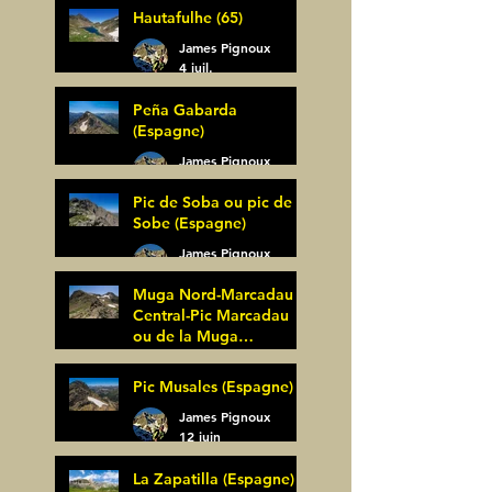
Hautafulhe (65)
5 juil.
James Pignoux
4 juil.
Peña Gabarda
(Espagne)
James Pignoux
27 juin
Pic de Soba ou pic de
Sobe (Espagne)
James Pignoux
25 juin
Muga Nord-Marcadau
Central-Pic Marcadau
ou de la Muga
(Espagne)
James Pignoux
Pic Musales (Espagne)
21 juin
James Pignoux
12 juin
La Zapatilla (Espagne)