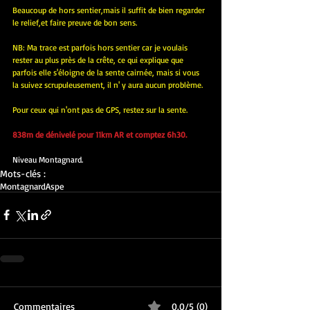
Beaucoup de hors sentier,mais il suffit de bien regarder 
le relief,et faire preuve de bon sens.
NB: Ma trace est parfois hors sentier car je voulais 
rester au plus près de la crête, ce qui explique que 
parfois elle s'éloigne de la sente cairnée, mais si vous 
la suivez scrupuleusement, il n' y aura aucun problème.
Pour ceux qui n'ont pas de GPS, restez sur la sente.
838m de dénivelé pour 11km AR et comptez 6h30.
Niveau Montagnard.
Mots-clés :
Montagnard
Aspe
Commentaires
0.0/5 (0)