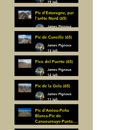
19 juil.
Pic d'Estaragne, par
l'arête Nord (65)
James Pignoux
14 juil.
Pic de Cuneille (65)
James Pignoux
13 juil.
Pico del Puerto (65)
James Pignoux
12 juil.
Pic de la Gela (65)
James Pignoux
11 juil.
Pic d'Anéou-Peña
Blanca-Pic de
Canaourouye-Punta
Bagüer (64)
James Pignoux