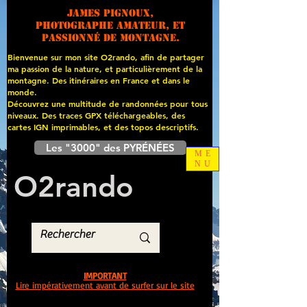
James PIGNOUX,
photographe amateur, et
passionné de montagne.
Bienvenue sur mon site O2rando, afin de partager
ma passion de la nature, et particulièrement de la
montagne. Des itinéraires en France et dans le
monde.
Découvrez une multitude de randonnées pour tous
niveaux. Des traces GPX téléchargeables, des
cartes
IGN imprimables, et des topos descriptifs.
Les "3000" des PYRÉNÉES
ME
NU
O
2
rando
IMPORTANT
Lire impérativement avant de surfer sur le site