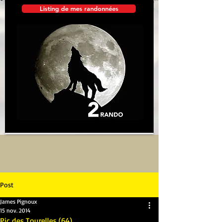
Listing de mes randonnées
Post
James Pignoux
15 nov. 2014
Pic des Tourelles (64)