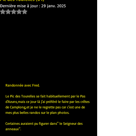
Dernière mise à jour :
29 janv. 2025
Noté NaN étoiles sur 5.
Randonnée avec Fred.
Le Pic des Tourelles se fait habituellement par le Pas 
d'Azuns,mais ce jour là j'ai préféré le faire par les crêtes 
de Camplong,et je ne le regrette pas car c'est une de 
mes plus belles randos sur le plan photos. 
Certaines auraient pu figurer dans" le Seigneur des 
anneaux".