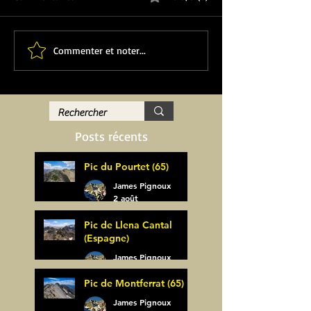
Commenter et noter...
Posts récents
Pic du Pourtet (65)
James Pignoux
2 août
Pic de Llena Cantal
(Espagne)
James Pignoux
30 juil.
Pic de Montferrat (65)
James Pignoux