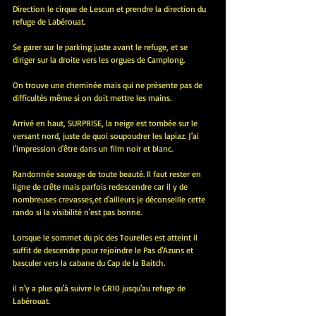
Direction le cirque de Lescun et prendre la direction du 
refuge de Labérouat. 
Se garer sur le parking juste avant le refuge, et se 
diriger sur la droite vers les orgues de Camplong.
On trouve une cheminée mais qui ne présente pas de 
difficultés même si on doit mettre les mains.
Arrivé en haut, SURPRISE, la neige est tombée sur le 
versant nord, juste de quoi soupoudrer les lapiaz. J'ai 
l'impression d'être dans un film noir et blanc. 
Randonnée sauvage de toute beauté. Il faut rester en 
ligne de crête mais parfois redescendre car il y de 
nombreuses crevasses,et d'ailleurs je déconseille cette 
rando si la visibilité n'est pas bonne.
Lorsque le sommet du pic des Tourelles est atteint il 
suffit de descendre pour rejoindre le Pas d'Azuns et 
basculer vers la cabane du Cap de la Baitch.
il n'y a plus qu'à suivre le GR10 jusqu'au refuge de 
Labérouat.