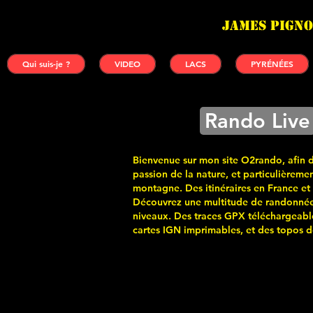
James PIGNO
Qui suis-je ?
VIDEO
LACS
PYRÉNÉES
Rando Live
Bienvenue sur mon site O2rando, afin 
passion de la nature, et particulièremen
montagne. Des itinéraires en France et
Découvrez une multitude de randonnée
niveaux. Des traces GPX téléchargeabl
cartes
IGN imprimables, et des topos de