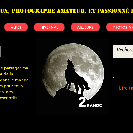
UX, photographe amateur, et passionné 
ALPES
HIVERNAL
AILLEURS
PHOTOS AN
de partager ma
t de la
 dans le monde.
s pour tous
Lire 
es, des
scriptifs.