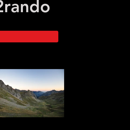
2
rando