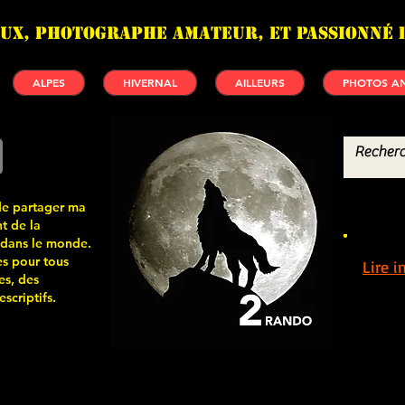
UX, photographe amateur, et passionné 
ALPES
HIVERNAL
AILLEURS
PHOTOS AN
de partager ma
t de la
 dans le monde.
s pour tous
Lire 
es, des
scriptifs.