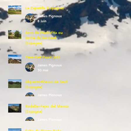
La Zapatilla (Espagne)
James Pignoux
8 juin
Arco de Piedrafita ou
Arche de Sarronal
(Espagne)
James Pignoux
7 juin
Pène Det Pouri (65)
James Pignoux
30 mai
Alquezar-Meson de Sevil
(Espagne)
James Pignoux
25 mai
Rodellar-Fajas del Mascun
(Espagne)
James Pignoux
24 mai
Salto de Bierge-Peña