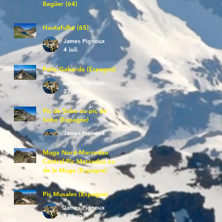
Bagüer (64)
James Pignoux
5 juil.
Hautafulhe (65)
James Pignoux
4 juil.
Peña Gabarda (Espagne)
James Pignoux
27 juin
Pic de Soba ou pic de
Sobe (Espagne)
James Pignoux
25 juin
Muga Nord-Marcadau
Central-Pic Marcadau ou
de la Muga (Espagne)
James Pignoux
21 juin
Pic Musales (Espagne)
James Pignoux
12 juin