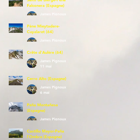
Falconera (Espagne)
James Pignoux
23 mai
Pène Mieytadere-
Cuyalaret (64)
James Pignoux
21 mai
Crête d'Aulère (64)
James Pignoux
11 mai
Cerro Alto (Espagne)
James Pignoux
6 mai
Peña Montañesa
(Espagne)
James Pignoux
27 avr.
Castillo Mayor-Peña
l'Ombre (Espagne)