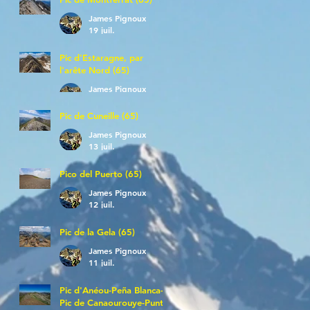
James Pignoux
19 juil.
Pic d'Estaragne, par
l'arête Nord (65)
James Pignoux
14 juil.
Pic de Cuneille (65)
James Pignoux
13 juil.
Pico del Puerto (65)
James Pignoux
12 juil.
Pic de la Gela (65)
James Pignoux
11 juil.
Pic d'Anéou-Peña Blanca-
Pic de Canaourouye-Punta