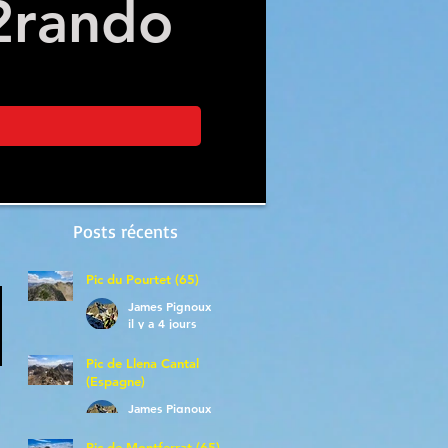
2
rando
Posts récents
Pic du Pourtet (65)
James Pignoux
il y a 4 jours
Pic de Llena Cantal
(Espagne)
James Pignoux
30 juil.
Pic de Montferrat (65)