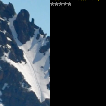
Noté NaN étoiles sur 5.