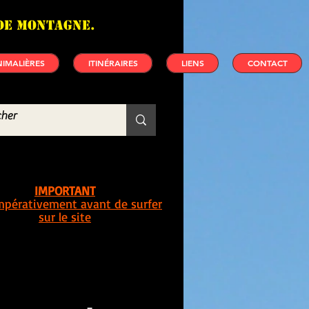
de montagne.
IMALIÈRES
ITINÉRAIRES
LIENS
CONTACT
IMPORTANT
impérativement avant de surfer
sur le site