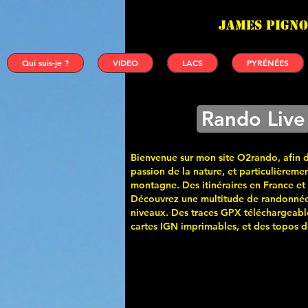
James PIGNO
Qui suis-je ?
VIDEO
LACS
PYRÉNÉES
Rando Live
Bienvenue sur mon site O2rando, afin 
passion de la nature, et particulièremen
montagne. Des itinéraires en France et
Découvrez une multitude de randonnée
niveaux. Des traces GPX téléchargeabl
cartes
IGN imprimables, et des topos de