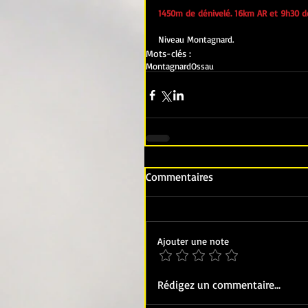
1450m de dénivelé. 16km AR et 9h30 d
Niveau Montagnard.
Mots-clés :
Montagnard
Ossau
Commentaires
Ajouter une note
Rédigez un commentaire...