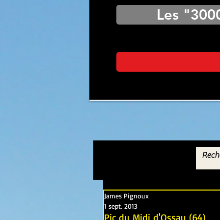
Les "300
James Pignoux
1 sept. 2013
Pic du Midi d'Ossau (64)