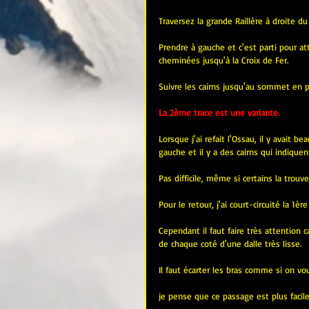
Traversez la grande Raillère à droite du
Prendre à gauche et c'est parti pour at
cheminées jusqu'à la Croix de Fer.
Suivre les cairns jusqu'au sommet en p
La
 2ème trace est une variante.
Lorsque j'ai refait l'Ossau, il y avait
gauche et il y a des cairns qui indiquen
Pas difficile, même si certains la trouv
Pour le retour, j'ai court-circuité la 1èr
Cependant il faut faire très attention 
de chaque coté d'une dalle très lisse. 
Il faut écarter les bras comme si on vou
je pense que ce passage est plus facile 