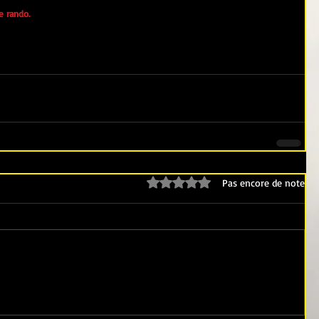
e rando.
Noté 0 étoile sur 5.
Pas encore de note