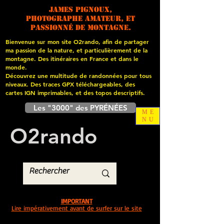
James PIGNOUX,
photographe amateur, et
passionné de montagne.
Bienvenue sur mon site O2rando, afin de partager
ma passion de la nature, et particulièrement de la
montagne. Des itinéraires en France et dans le
monde.
Découvrez une multitude de randonnées pour tous
niveaux. Des traces GPX téléchargeables, des
cartes
IGN imprimables, et des topos descriptifs.
Les "3000" des PYRÉNÉES
ME
NU
O
2
rando
IMPORTANT
Lire impérativement avant de surfer sur le site