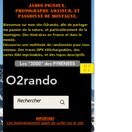
James PIGNOUX,
photographe amateur, et
passionné de montagne.
Bienvenue sur mon site O2rando, afin de partager
ma passion de la nature, et particulièrement de la
montagne. Des itinéraires en France et dans le
monde.
Découvrez une multitude de randonnées pour tous
niveaux. Des traces GPX téléchargeables, des
cartes
IGN imprimables, et des topos descriptifs.
Les "3000" des PYRÉNÉES
ME
NU
O
2
rando
IMPORTANT
Lire impérativement avant de surfer sur le site