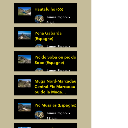
Bagüer (64)
James Pignoux
Hautafulhe (65)
5 juil.
James Pignoux
4 juil.
Peña Gabarda
(Espagne)
James Pignoux
27 juin
Pic de Soba ou pic de
Sobe (Espagne)
James Pignoux
25 juin
Muga Nord-Marcadau
Central-Pic Marcadau
ou de la Muga
(Espagne)
James Pignoux
Pic Musales (Espagne)
21 juin
James Pignoux
12 juin