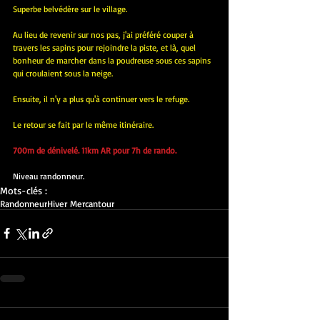
Superbe belvédère sur le village.
Au lieu de revenir sur nos pas, j'ai préféré couper à 
travers les sapins pour rejoindre la piste, et là, quel 
bonheur de marcher dans la poudreuse sous ces sapins 
qui croulaient sous la neige.
Ensuite, il n'y a plus qu'à continuer vers le refuge.
Le retour se fait par le même itinéraire.
700m de dénivelé. 11km AR pour 7h de rando.
​Niveau randonneur.
Mots-clés :
Randonneur
Hiver Mercantour