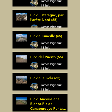
James Pignoux
19 juil.
Pic d'Estaragne, par
l'arête Nord (65)
James Pignoux
14 juil.
Pic de Cuneille (65)
James Pignoux
13 juil.
Pico del Puerto (65)
James Pignoux
12 juil.
Pic de la Gela (65)
James Pignoux
11 juil.
Pic d'Anéou-Peña
Blanca-Pic de
Canaourouye-Punta