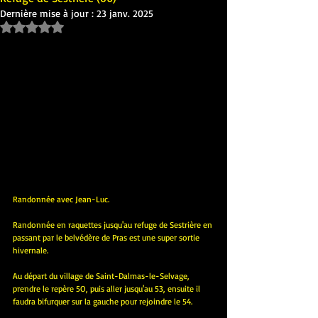
Dernière mise à jour :
23 janv. 2025
Noté NaN étoiles sur 5.
Randonnée avec Jean-Luc.
Randonnée en raquettes jusqu'au refuge de Sestrière en 
passant par le belvédère de Pras est une super sortie 
hivernale.
Au départ du village de Saint-Dalmas-le-Selvage, 
prendre le repère 5O, puis aller jusqu'au 53, ensuite il 
faudra bifurquer sur la gauche pour rejoindre le 54.