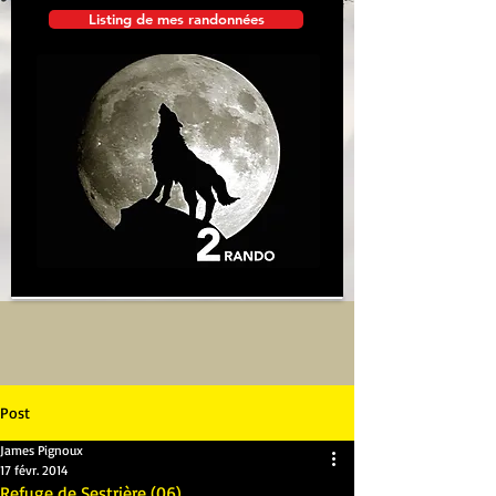
Listing de mes randonnées
Post
James Pignoux
17 févr. 2014
Refuge de Sestrière (06)