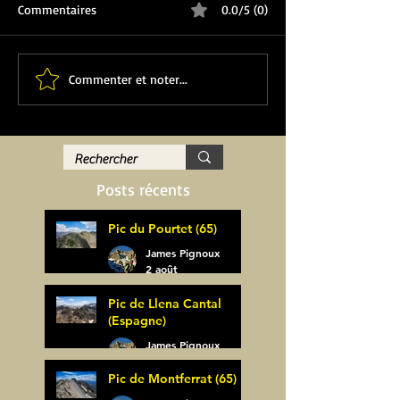
Commentaires
0.0/5 (0)
Commenter et noter...
Posts récents
Pic du Pourtet (65)
James Pignoux
2 août
Pic de Llena Cantal
(Espagne)
James Pignoux
30 juil.
Pic de Montferrat (65)