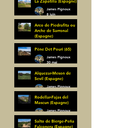
La Zapatilla (Espagne)
James Pignoux
8 juin
Arco de Piedrafita ou
Arche de Sarronal
(Espagne)
James Pignoux
Pène Det Pouri (65)
7 juin
James Pignoux
30 mai
Alquezar-Meson de
Sevil (Espagne)
James Pignoux
25 mai
Rodellar-Fajas del
Mascun (Espagne)
James Pignoux
24 mai
Salto de Bierge-Peña
Falconera (Espagne)