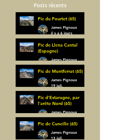
Posts récents
Pic du Pourtet (65)
James Pignoux
il y a 6 jours
Pic de Llena Cantal
(Espagne)
James Pignoux
30 juil.
Pic de Montferrat (65)
James Pignoux
19 juil.
Pic d'Estaragne, par
l'arête Nord (65)
James Pignoux
14 juil.
Pic de Cuneille (65)
James Pignoux
13 juil.