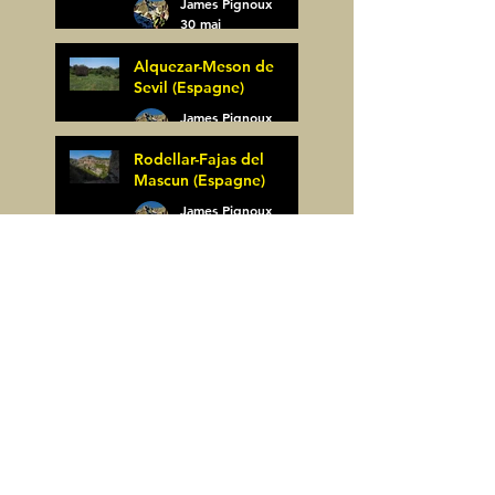
James Pignoux
30 mai
Alquezar-Meson de
Sevil (Espagne)
James Pignoux
25 mai
Rodellar-Fajas del
Mascun (Espagne)
James Pignoux
24 mai
Salto de Bierge-Peña
Falconera (Espagne)
James Pignoux
23 mai
Pène Mieytadere-
Cuyalaret (64)
James Pignoux
21 mai
Crête d'Aulère (64)
James Pignoux
11 mai