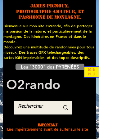
James PIGNOUX,
photographe amateur, et
passionné de montagne.
Bienvenue sur mon site O2rando, afin de partager
ma passion de la nature, et particulièrement de la
montagne. Des itinéraires en France et dans le
monde.
Découvrez une multitude de randonnées pour tous
niveaux. Des traces GPX téléchargeables, des
cartes
IGN imprimables, et des topos descriptifs.
Les "3000" des PYRÉNÉES
ME
NU
O
2
rando
IMPORTANT
Lire impérativement avant de surfer sur le site