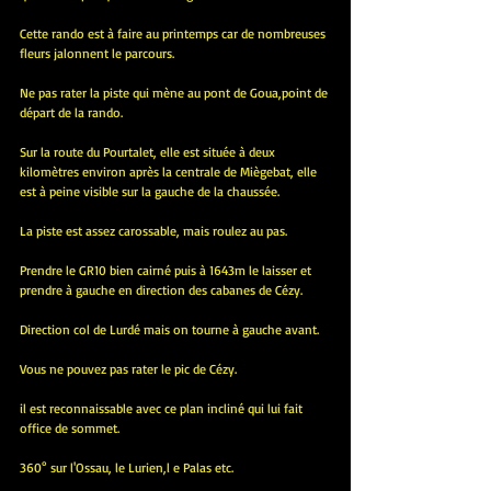
Cette rando est à faire au printemps car de nombreuses 
fleurs jalonnent le parcours.
Ne pas rater la piste qui mène au pont de Goua,point de 
départ de la rando.
Sur la route du Pourtalet, elle est située à deux 
kilomètres environ après la centrale de Miègebat, elle 
est à peine visible sur la gauche de la chaussée. 
La piste est assez carossable, mais roulez au pas.
Prendre le GR10 bien cairné puis à 1643m le laisser et 
prendre à gauche en direction des cabanes de Cézy.
Direction col de Lurdé mais on tourne à gauche avant.
Vous ne pouvez pas rater le pic de Cézy.
il est reconnaissable avec ce plan incliné qui lui fait 
office de sommet.
360° sur l'Ossau, le Lurien,l e Palas etc.