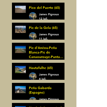
Pico del Puerto (65)
James Pignoux
12 juil.
Pic de la Gela (65)
James Pignoux
11 juil.
Pic d'Anéou-Peña
Blanca-Pic de
Canaourouye-Punta
Bagüer (64)
James Pignoux
Hautafulhe (65)
5 juil.
James Pignoux
4 juil.
Peña Gabarda
(Espagne)
James Pignoux
27 juin