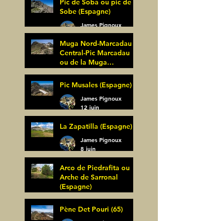
Pic de Soba ou pic de
Sobe (Espagne)
James Pignoux
25 juin
Muga Nord-Marcadau
Central-Pic Marcadau
ou de la Muga
(Espagne)
James Pignoux
Pic Musales (Espagne)
21 juin
James Pignoux
12 juin
La Zapatilla (Espagne)
James Pignoux
8 juin
Arco de Piedrafita ou
Arche de Sarronal
(Espagne)
James Pignoux
Pène Det Pouri (65)
7 juin