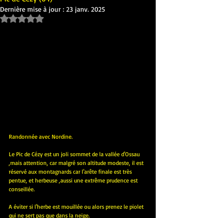
Dernière mise à jour :
23 janv. 2025
Noté NaN étoiles sur 5.
Randonnée avec Nordine.
Le Pic de Cézy est un joli sommet de la vallée d'Ossau 
,mais attention, car malgré son altitude modeste, il est 
réservé aux montagnards car l'arête finale est très 
pentue, et herbeuse ,aussi une extrême prudence est 
conseillée. 
A éviter si l'herbe est mouillée ou alors prenez le piolet 
qui ne sert pas que dans la neige.