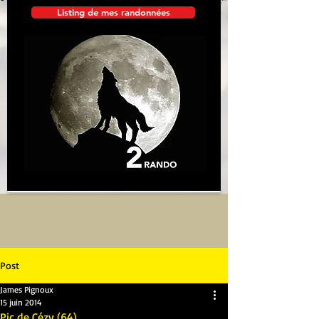
Listing de mes randonnées
Post
James Pignoux
15 juin 2014
Pic de Cézy (64)