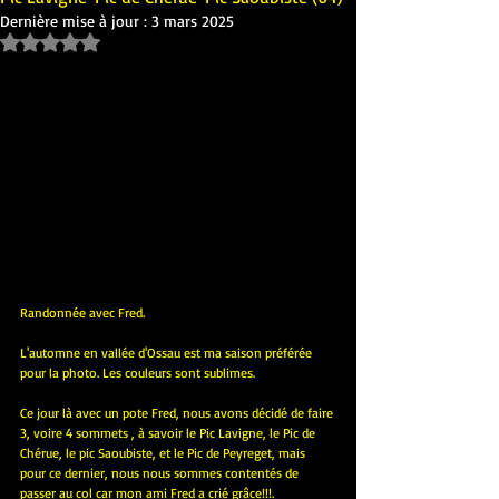
Dernière mise à jour :
3 mars 2025
Noté NaN étoiles sur 5.
Randonnée avec Fred.
L'automne en vallée d'Ossau est ma saison préférée 
pour la photo. Les couleurs sont sublimes.
Ce jour là avec un pote Fred, nous avons décidé de faire 
3, voire 4 sommets , à savoir le Pic Lavigne, le Pic de 
Chérue, le pic Saoubiste, et le Pic de Peyreget, mais 
pour ce dernier, nous nous sommes contentés de 
passer au col car mon ami Fred a crié grâce!!!.