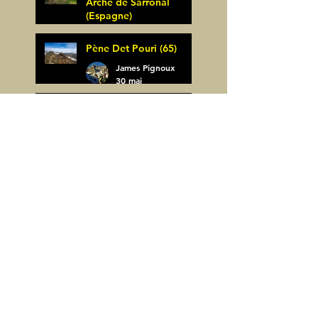
Arche de Sarronal
(Espagne)
James Pignoux
Pène Det Pouri (65)
7 juin
James Pignoux
30 mai
Alquezar-Meson de
Sevil (Espagne)
James Pignoux
25 mai
Rodellar-Fajas del
Mascun (Espagne)
James Pignoux
24 mai
Salto de Bierge-Peña
Falconera (Espagne)
James Pignoux
23 mai
Pène Mieytadere-
Cuyalaret (64)