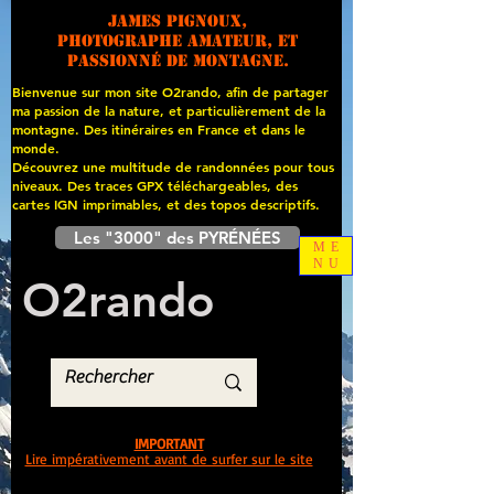
James PIGNOUX,
photographe amateur, et
passionné de montagne.
Bienvenue sur mon site O2rando, afin de partager
ma passion de la nature, et particulièrement de la
montagne. Des itinéraires en France et dans le
monde.
Découvrez une multitude de randonnées pour tous
niveaux. Des traces GPX téléchargeables, des
cartes
IGN imprimables, et des topos descriptifs.
Les "3000" des PYRÉNÉES
ME
NU
O
2
rando
IMPORTANT
Lire impérativement avant de surfer sur le site