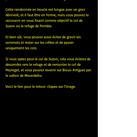
Cette randonnée en boucle est longue avec un gros 
dénivelé, et il faut être en forme, mais vous pouvez la 
raccourcir en vous fixant comme objectif le col de 
Suzon ou le refuge de Pombie.
Et bien sûr, vous pouvez aussi éviter de gravir les 
sommets et rester sur les crêtes et de passer 
uniquement les cols.
Si vous optez pour le col de Suzon, cela vous évitera de 
descendre vers le refuge et de remonter le col de 
Peyreget, et vous pouvez revenir sur Bious-Artigues par 
le vallon de Moundelhs.
Voici le lien pour le retour: cliquez sur l'image.