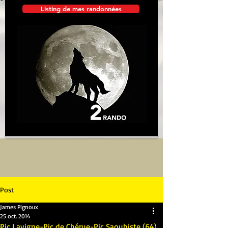
Listing de mes randonnées
Post
James Pignoux
25 oct. 2014
Pic Lavigne-Pic de Chérue-Pic Saoubiste (64)