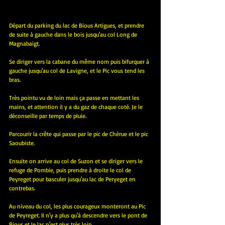
Départ du parking du lac de Bious Artigues, et prendre 
de suite à gauche dans le bois jusqu'au col Long de 
Magnabaigt. 
Se diriger vers la cabane du même nom puis bifurquer à 
gauche jusqu'au col de Lavigne, et le Pic vous tend les 
bras. 
Très pointu vu de loin mais ça passe en mettant les 
mains, et attention il y a du gaz de chaque coté. Je le 
déconseille par temps de pluie.
Parcourir la crête qui passe par le pic de Chérue et le pic 
Saoubiste.
Ensuite on arrive au col de Suzon et se diriger vers le 
refuge de Pombie, puis prendre à droite le col de 
Peyreget pour basculer jusqu'au lac de Peryeget en 
contrebas.
Au niveau du col, les plus courageux monteront au Pic 
de Peyreget. Il n'y a plus qu'à descendre vers le pont de 
Bious et le lac n'est plus très loin.