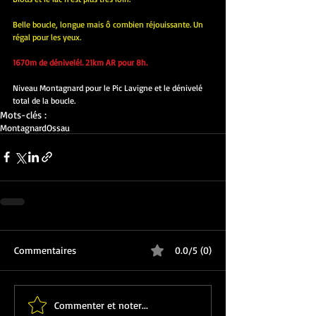
Belle boucle, longue mais ô combien réjouissante. Un 
régal pour les yeux.
1670m de dénivelé!. 21km AR pour 8h.
Niveau Montagnard pour le Pic Lavigne et le dénivelé 
total de la boucle.
Mots-clés :
Montagnard
Ossau
Commentaires
0.0/5 (0)
Commenter et noter...