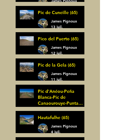
James Pignoux
14 juil.
Pic de Cuneille (65)
James Pignoux
13 juil.
Pico del Puerto (65)
James Pignoux
12 juil.
Pic de la Gela (65)
James Pignoux
11 juil.
Pic d'Anéou-Peña
Blanca-Pic de
Canaourouye-Punta
Bagüer (64)
James Pignoux
Hautafulhe (65)
5 juil.
James Pignoux
4 juil.