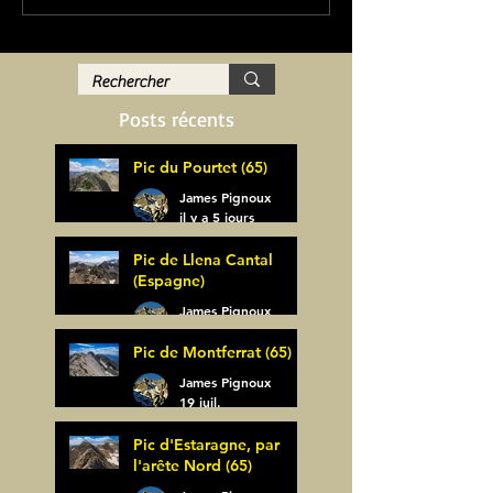
Posts récents
Pic du Pourtet (65)
James Pignoux
il y a 5 jours
Pic de Llena Cantal
(Espagne)
James Pignoux
30 juil.
Pic de Montferrat (65)
James Pignoux
19 juil.
Pic d'Estaragne, par
l'arête Nord (65)