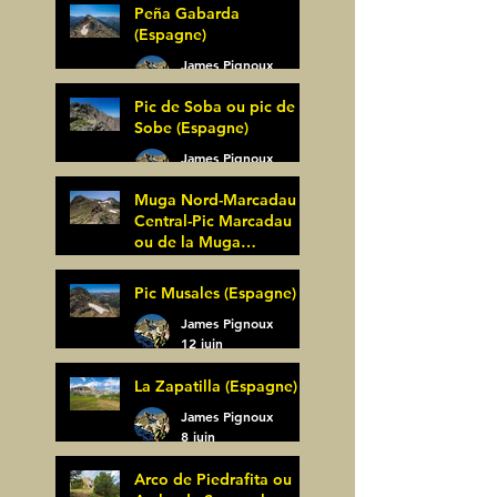
Peña Gabarda
(Espagne)
James Pignoux
27 juin
Pic de Soba ou pic de
Sobe (Espagne)
James Pignoux
25 juin
Muga Nord-Marcadau
Central-Pic Marcadau
ou de la Muga
(Espagne)
James Pignoux
Pic Musales (Espagne)
21 juin
James Pignoux
12 juin
La Zapatilla (Espagne)
James Pignoux
8 juin
Arco de Piedrafita ou