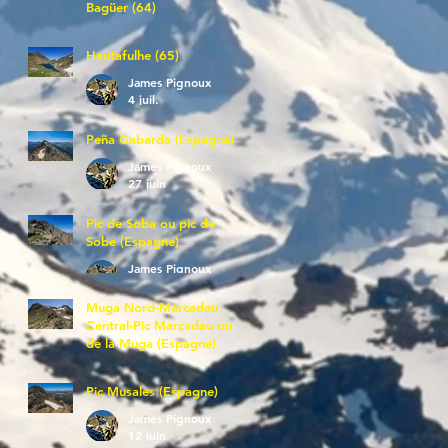
Bagüer (64)
James Pignoux
5 juil.
Hautafulhe (65)
James Pignoux
4 juil.
Peña Gabarda (Espagne)
James Pignoux
27 juin
Pic de Soba ou pic de
Sobe (Espagne)
James Pignoux
25 juin
Muga Nord-Marcadau
Central-Pic Marcadau ou
de la Muga (Espagne)
James Pignoux
21 juin
Pic Musales (Espagne)
James Pignoux
12 juin