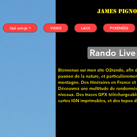
James PIGNO
Qui suis-je ?
VIDEO
LACS
PYRÉNÉES
Rando Live
Bienvenue sur mon site O2rando, afin 
passion de la nature, et particulièremen
montagne. Des itinéraires en France et
Découvrez une multitude de randonnée
niveaux. Des traces GPX téléchargeabl
cartes
IGN imprimables, et des topos de