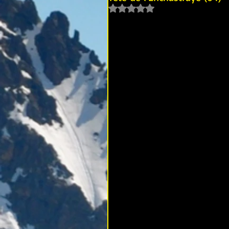
Noté NaN étoiles sur 5.