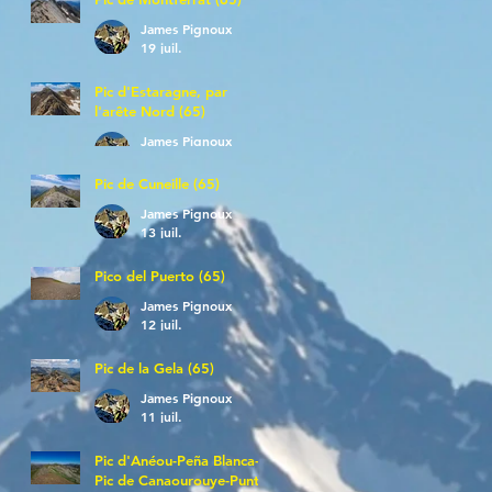
James Pignoux
19 juil.
Pic d'Estaragne, par
l'arête Nord (65)
James Pignoux
14 juil.
Pic de Cuneille (65)
James Pignoux
13 juil.
Pico del Puerto (65)
James Pignoux
12 juil.
Pic de la Gela (65)
James Pignoux
11 juil.
Pic d'Anéou-Peña Blanca-
Pic de Canaourouye-Punta