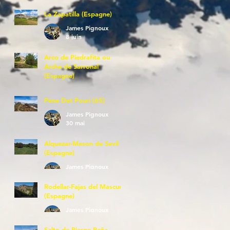
La Zapatilla (Espagne)
James Pignoux
8 juin
Arco de Piedrafita ou
Arche de Sarronal
(Espagne)
James Pignoux
7 juin
Pène Det Pouri (65)
James Pignoux
30 mai
Alquezar-Meson de Sevil
(Espagne)
James Pignoux
25 mai
Rodellar-Fajas del Mascun
(Espagne)
James Pignoux
24 mai
Salto de Bierge-Peña