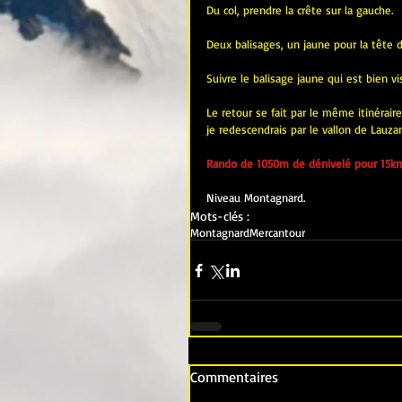
Du col, prendre la crête sur la gauche.
Deux balisages, un jaune pour la tête d
Suivre le balisage jaune qui est bien v
Le retour se fait par le même itinérair
je redescendrais par le vallon de Lauzan
Rando de 1050m de dénivelé pour 15km
Niveau Montagnard.
Mots-clés :
Montagnard
Mercantour
Commentaires