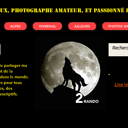
UX, photographe amateur, et passionné 
ALPES
HIVERNAL
AILLEURS
PHOTOS AN
de partager ma
t de la
 dans le monde.
s pour tous
Lire 
es, des
scriptifs.