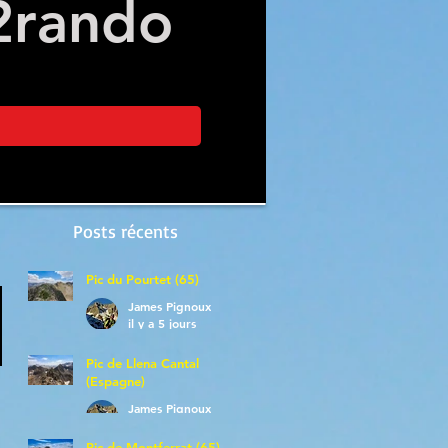
2
rando
Posts récents
Pic du Pourtet (65)
James Pignoux
il y a 5 jours
Pic de Llena Cantal
(Espagne)
James Pignoux
30 juil.
Pic de Montferrat (65)