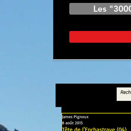
Les "300
James Pignoux
8 août 2015
Tête de l'Enchastraye (04)