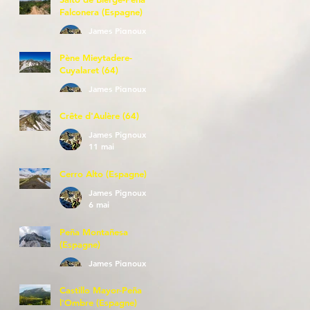
Falconera (Espagne)
James Pignoux
23 mai
Pène Mieytadere-
Cuyalaret (64)
James Pignoux
21 mai
Crête d'Aulère (64)
James Pignoux
11 mai
Cerro Alto (Espagne)
James Pignoux
6 mai
Peña Montañesa
(Espagne)
James Pignoux
27 avr.
Castillo Mayor-Peña
l'Ombre (Espagne)