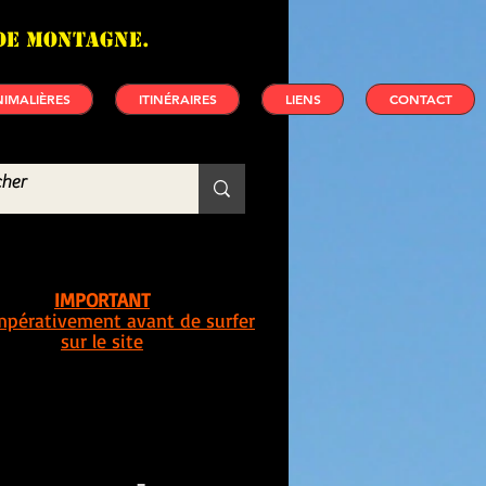
de montagne.
IMALIÈRES
ITINÉRAIRES
LIENS
CONTACT
IMPORTANT
impérativement avant de surfer
sur le site