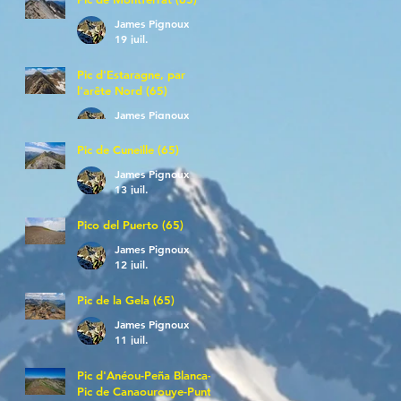
James Pignoux
19 juil.
Pic d'Estaragne, par
l'arête Nord (65)
James Pignoux
14 juil.
Pic de Cuneille (65)
James Pignoux
13 juil.
Pico del Puerto (65)
James Pignoux
12 juil.
Pic de la Gela (65)
James Pignoux
11 juil.
Pic d'Anéou-Peña Blanca-
Pic de Canaourouye-Punta