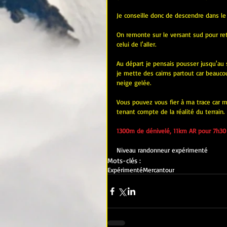
Je conseille donc de descendre dans le v
On remonte sur le versant sud pour retr
celui de l'aller.
Au départ je pensais pousser jusqu'au 
je mette des cairns partout car beaucoup
neige gelée.
Vous pouvez vous fier à ma trace car m
tenant compte de la réalité du terrain.
1300m de dénivelé, 11km AR pour 7h30 
Niveau randonneur expérimenté
Mots-clés :
Expérimenté
Mercantour