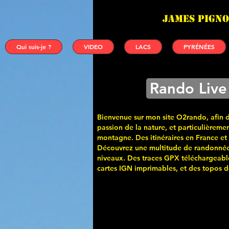
James PIGNO
Qui suis-je ?
VIDEO
LACS
PYRÉNÉES
Rando Live
Bienvenue sur mon site O2rando, afin 
passion de la nature, et particulièremen
montagne. Des itinéraires en France et
Découvrez une multitude de randonnée
niveaux. Des traces GPX téléchargeabl
cartes
IGN imprimables, et des topos de