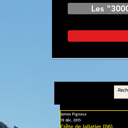
Les "300
James Pignoux
19 déc. 2015
Crête de Jallatier (06)