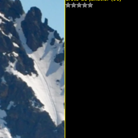
Noté NaN étoiles sur 5.