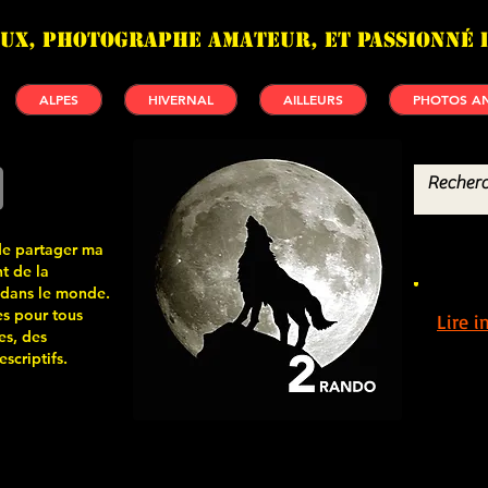
UX, photographe amateur, et passionné 
ALPES
HIVERNAL
AILLEURS
PHOTOS AN
de partager ma
t de la
 dans le monde.
s pour tous
Lire 
es, des
scriptifs.