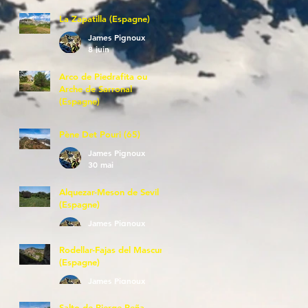
La Zapatilla (Espagne)
James Pignoux
8 juin
Arco de Piedrafita ou
Arche de Sarronal
(Espagne)
James Pignoux
7 juin
Pène Det Pouri (65)
James Pignoux
30 mai
Alquezar-Meson de Sevil
(Espagne)
James Pignoux
25 mai
Rodellar-Fajas del Mascun
(Espagne)
James Pignoux
24 mai
Salto de Bierge-Peña