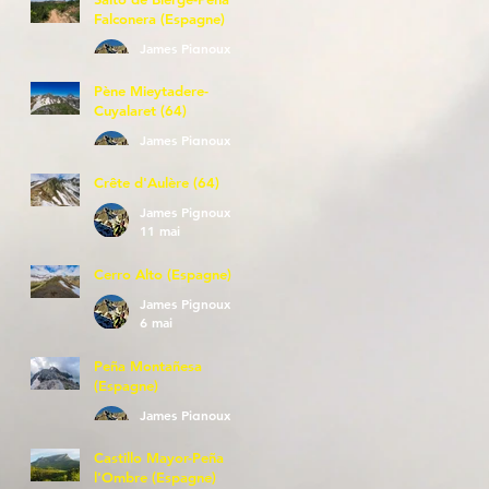
Falconera (Espagne)
James Pignoux
23 mai
Pène Mieytadere-
Cuyalaret (64)
James Pignoux
21 mai
Crête d'Aulère (64)
James Pignoux
11 mai
Cerro Alto (Espagne)
James Pignoux
6 mai
Peña Montañesa
(Espagne)
James Pignoux
27 avr.
Castillo Mayor-Peña
l'Ombre (Espagne)