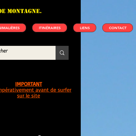
de montagne.
IMALIÈRES
ITINÉRAIRES
LIENS
CONTACT
IMPORTANT
impérativement avant de surfer
sur le site