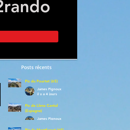
2
rando
Posts récents
Pic du Pourtet (65)
James Pignoux
il y a 4 jours
Pic de Llena Cantal
(Espagne)
James Pignoux
30 juil.
Pic de Montferrat (65)