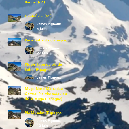
Bagüer (64)
James Pignoux
5 juil.
Hautafulhe (65)
James Pignoux
4 juil.
Peña Gabarda (Espagne)
James Pignoux
27 juin
Pic de Soba ou pic de
Sobe (Espagne)
James Pignoux
25 juin
Muga Nord-Marcadau
Central-Pic Marcadau ou
de la Muga (Espagne)
James Pignoux
21 juin
Pic Musales (Espagne)
James Pignoux
12 juin