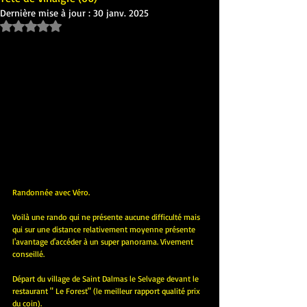
Dernière mise à jour :
30 janv. 2025
Noté NaN étoiles sur 5.
Randonnée avec Véro.
Voilà une rando qui ne présente aucune difficulté mais 
qui sur une distance relativement moyenne présente 
l'avantage d'accéder à un super panorama. Vivement 
conseillé.
Départ du village de Saint Dalmas le Selvage devant le 
restaurant " Le Forest" (le meilleur rapport qualité prix 
du coin).