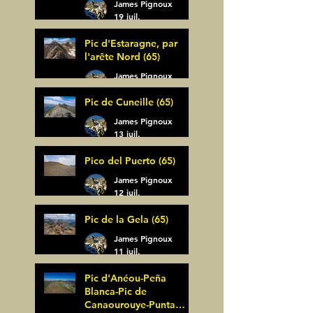
James Pignoux
19 juil.
Pic d'Estaragne, par
l'arête Nord (65)
James Pignoux
14 juil.
Pic de Cuneille (65)
James Pignoux
13 juil.
Pico del Puerto (65)
James Pignoux
12 juil.
Pic de la Gela (65)
James Pignoux
11 juil.
Pic d'Anéou-Peña
Blanca-Pic de
Canaourouye-Punta