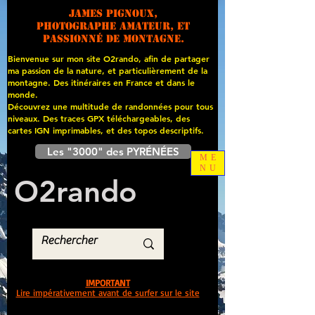
James PIGNOUX,
photographe amateur, et
passionné de montagne.
Bienvenue sur mon site O2rando, afin de partager
ma passion de la nature, et particulièrement de la
montagne. Des itinéraires en France et dans le
monde.
Découvrez une multitude de randonnées pour tous
niveaux. Des traces GPX téléchargeables, des
cartes
IGN imprimables, et des topos descriptifs.
Les "3000" des PYRÉNÉES
ME
NU
O
2
rando
IMPORTANT
Lire impérativement avant de surfer sur le site