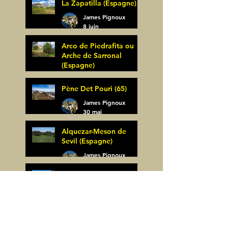
La Zapatilla (Espagne)
James Pignoux
8 juin
Arco de Piedrafita ou
Arche de Sarronal
(Espagne)
James Pignoux
Pène Det Pouri (65)
7 juin
James Pignoux
30 mai
Alquezar-Meson de
Sevil (Espagne)
James Pignoux
25 mai
Rodellar-Fajas del
Mascun (Espagne)
James Pignoux
24 mai
Salto de Bierge-Peña
Falconera (Espagne)