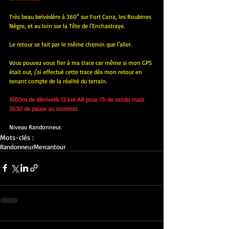
Très beau belvédère à 360° sur Fort Carra, les Roubines 
Nègre, et au loin sur la Tête de l'Enchastraye.
Le retour se fait par le même chemin que l'aller.
Vous pouvez vous fier à ma trace car même si mon GPS 
était out, j'ai effectué cette trace dès mon retour en 
tenant compte de la réalité du terrain.
1000m de dénivelé. 12 km AR pour 7h de rando mais 
2h30 de pause au sommet.
Niveau Randonneur.
Mots-clés :
Randonneur
Mercantour