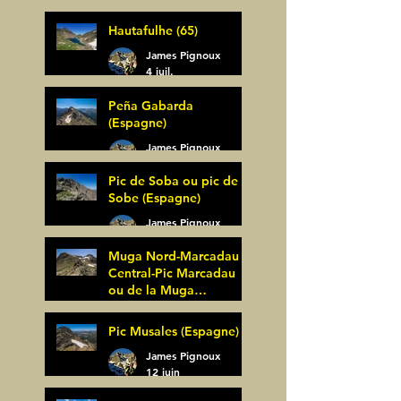
Bagüer (64)
James Pignoux
Hautafulhe (65)
5 juil.
James Pignoux
4 juil.
Peña Gabarda
(Espagne)
James Pignoux
27 juin
Pic de Soba ou pic de
Sobe (Espagne)
James Pignoux
25 juin
Muga Nord-Marcadau
Central-Pic Marcadau
ou de la Muga
(Espagne)
James Pignoux
Pic Musales (Espagne)
21 juin
James Pignoux
12 juin