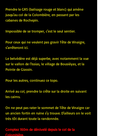
Prendre le GR5 (balisage rouge et blanc) qui amène 
jusqu'au col de la Colombière, en passant par les 
cabanes de Rochepin.
Impossible de se tromper, c'est le seul sentier.
Pour ceux qui ne veulent pas gravir Tête de Vinaigre, 
s'arrêteront ici.
Le belvédère est déjà superbe, avec notamment la vue 
sur le vallon de l'Issias, le village de Bousiéyas, et la 
Pointe de Giassin.
Pour les autres, continuez ce topo.
Arrivé au col, prendre la crête sur la droite en suivant 
les cairns.
On ne peut pas rater le sommet de Tête de Vinaigre car 
un ancien fortin en ruine s'y trouve. D'ailleurs on le voit 
très tôt durant toute la randonnée.
Comptez 160m de dénivelé depuis le col de la 
Colombière.