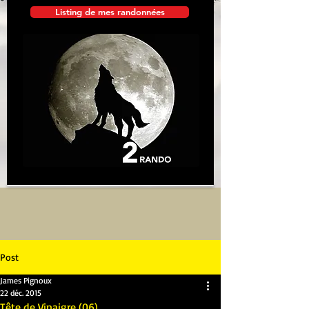
Listing de mes randonnées
Post
James Pignoux
22 déc. 2015
Tête de Vinaigre (06)