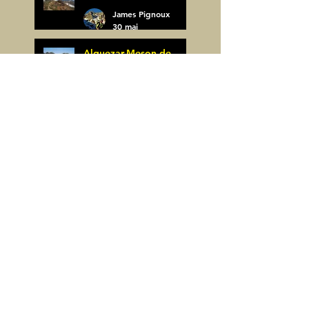
James Pignoux
30 mai
Alquezar-Meson de
Sevil (Espagne)
James Pignoux
25 mai
Rodellar-Fajas del
Mascun (Espagne)
James Pignoux
24 mai
Salto de Bierge-Peña
Falconera (Espagne)
James Pignoux
23 mai
Pène Mieytadere-
Cuyalaret (64)
James Pignoux
21 mai
Crête d'Aulère (64)
James Pignoux