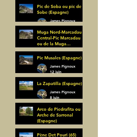
27 juin
Pic de Soba ou pic de
Sobe (Espagne)
James Pignoux
25 juin
Muga Nord-Marcadau
Central-Pic Marcadau
ou de la Muga
(Espagne)
James Pignoux
Pic Musales (Espagne)
21 juin
James Pignoux
12 juin
La Zapatilla (Espagne)
James Pignoux
8 juin
Arco de Piedrafita ou
Arche de Sarronal
(Espagne)
James Pignoux
Pène Det Pouri (65)
7 juin