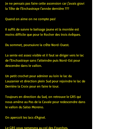
Je ne pensais pas faire cette ascension car j'avais gravi 
la Tête de l'Enchastraye l'année dernière ???
Quand on aime on ne compte pas!
Il suffit de suivre le balisage jaune et la montée est 
moins difficile que pour le Rocher des trois évêques.
Du sommet, poursuivre la crête Nord-Ouest. 
La sente est assez visible et il faut se diriger vers le lac 
de l'Enchastraye sans l'atteindre puis Nord-Est pour 
descendre dans le vallon.
Un petit crochet pour admirer au loin le lac du 
Lauzanier et direction plein Sud pour rejoindre le lac de 
Derrière la Croix pour en faire le tour.
Toujours en direction du Sud, on retrouve le GR5 qui 
nous amène au Pas de la Cavale pour redescendre dans 
le vallon du Salso Moreno.
On apercoit les lacs d'Agnel. 
Le GR5 vous ramenera au col des Fourches.