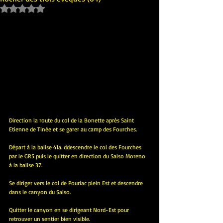
Noté NaN étoiles sur 5.
Direction la route du col de la Bonette après Saint 
Etienne de Tinée et se garer au camp des Fourches.
Départ à la balise 41a. ddescendre le col des Fourches 
par le GR5 puis le quitter en direction du Salso Moreno 
à la balise 37.
Se diriger vers le col de Pouriac plein Est et descendre 
dans le canyon du Salso.
Quitter le canyon en se dirigeant Nord-Est pour 
retrouver un sentier bien visible.