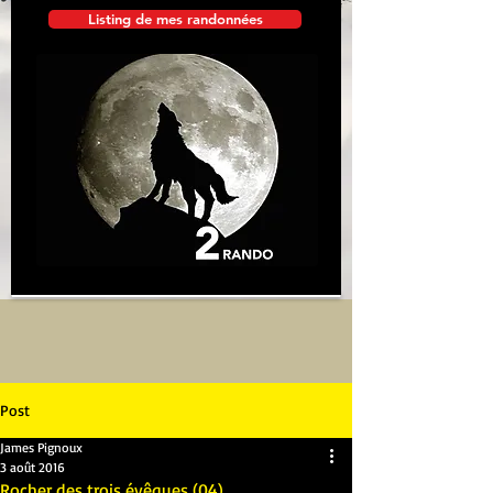
Listing de mes randonnées
Post
James Pignoux
3 août 2016
Rocher des trois évêques (04)