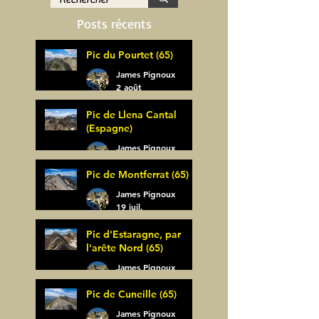
Posts récents
Pic du Pourtet (65)
James Pignoux
2 août
Pic de Llena Cantal
(Espagne)
James Pignoux
30 juil.
Pic de Montferrat (65)
James Pignoux
19 juil.
Pic d'Estaragne, par
l'arête Nord (65)
James Pignoux
14 juil.
Pic de Cuneille (65)
James Pignoux