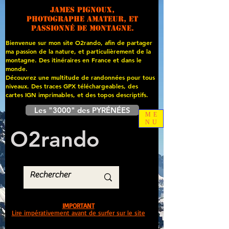
James PIGNOUX,
photographe amateur, et
passionné de montagne.
Bienvenue sur mon site O2rando, afin de partager
ma passion de la nature, et particulièrement de la
montagne. Des itinéraires en France et dans le
monde.
Découvrez une multitude de randonnées pour tous
niveaux. Des traces GPX téléchargeables, des
cartes
IGN imprimables, et des topos descriptifs.
Les "3000" des PYRÉNÉES
ME
NU
O
2
rando
IMPORTANT
Lire impérativement avant de surfer sur le site