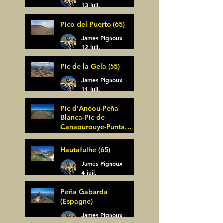
13 juil.
Pico del Puerto (65)
James Pignoux
12 juil.
Pic de la Gela (65)
James Pignoux
11 juil.
Pic d'Anéou-Peña
Blanca-Pic de
Canaourouye-Punta
Bagüer (64)
James Pignoux
Hautafulhe (65)
5 juil.
James Pignoux
4 juil.
Peña Gabarda
(Espagne)
James Pignoux