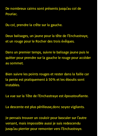
De nombreux cairns sont présents jusqu'au col de 
Pouriac.
Du col, prendre la crête sur la gauche.
Deux balisages, un jaune pour la tête de l'Enchastraye, 
et un rouge pour le Rocher des trois évêques.
Dans un premier temps, suivre le balisage jaune puis le 
quitter pour prendre sur la gauche le rouge pour accéder 
au sommet.
Bien suivre les points rouges et rester dans la faille car 
la pente est pratiquement à 50% et les éboulis sont 
instables.
La vue sur la Tête de l'Enchastraye est époustouflante.
La descente est plus périlleuse,donc soyez vigilants.
Je pensais trouver un couloir pour basculer sur l'autre 
versant, mais impossible aussi je suis redescendu 
jusqu'au pierrier pour remonter vers l'Enchastraye.