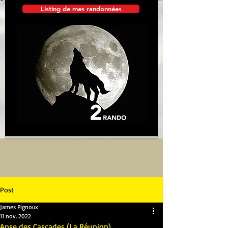
Listing de mes randonnées
Post
James Pignoux
11 nov. 2022
Anse des Cascades (La Réunion)