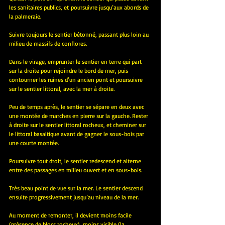
les sanitaires publics, et poursuivre jusqu’aux abords de 
la palmeraie.
Suivre toujours le sentier bétonné, passant plus loin au 
milieu de massifs de conflores.
Dans le virage, emprunter le sentier en terre qui part 
sur la droite pour rejoindre le bord de mer, puis 
contourner les ruines d’un ancien pont et poursuivre 
sur le sentier littoral, avec la mer à droite.
Peu de temps après, le sentier se sépare en deux avec 
une montée de marches en pierre sur la gauche. Rester 
à droite sur le sentier littoral rocheux, et cheminer sur 
le littoral basaltique avant de gagner le sous-bois par 
une courte montée. 
Poursuivre tout droit, le sentier redescend et alterne 
entre des passages en milieu ouvert et en sous-bois.
Très beau point de vue sur la mer. Le sentier descend 
ensuite progressivement jusqu’au niveau de la mer. 
Au moment de remonter, il devient moins facile 
(présence de blocs rocheux), moins visible (la 