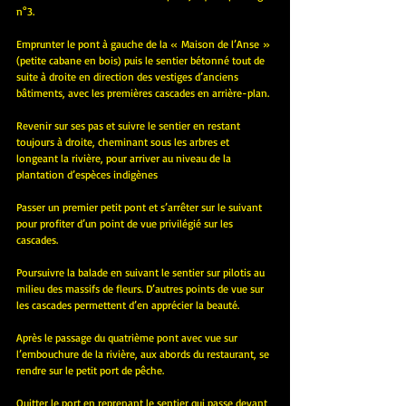
n°3. 
Emprunter le pont à gauche de la « Maison de l’Anse » 
(petite cabane en bois) puis le sentier bétonné tout de 
suite à droite en direction des vestiges d’anciens 
bâtiments, avec les premières cascades en arrière-plan.
Revenir sur ses pas et suivre le sentier en restant 
toujours à droite, cheminant sous les arbres et 
longeant la rivière, pour arriver au niveau de la 
plantation d’espèces indigènes
Passer un premier petit pont et s’arrêter sur le suivant 
pour profiter d’un point de vue privilégié sur les 
cascades.
Poursuivre la balade en suivant le sentier sur pilotis au 
milieu des massifs de fleurs. D’autres points de vue sur 
les cascades permettent d’en apprécier la beauté.
Après le passage du quatrième pont avec vue sur 
l’embouchure de la rivière, aux abords du restaurant, se 
rendre sur le petit port de pêche.
Quitter le port en reprenant le sentier qui passe devant 