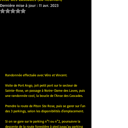
Dernière mise à jour :
11 avr. 2023
Noté NaN étoiles sur 5.
Randonnée effectuée avec Véro et Vincent.
Visite de Port Ango, joli petit port sur le secteur de 
Sainte-Rose, un passage à Notre-Dame des Laves, puis 
une randonnée cool, la boucle de l'Anse des Cascades.
Prendre la route de Piton Ste Rose, puis se garer sur l'un 
des 3 parkings, selon les disponibilités d'emplacement.
Si on se gare sur le parking n°1 ou n°2, poursuivre la 
descente de la route forestière à pied jusqu’au parking 