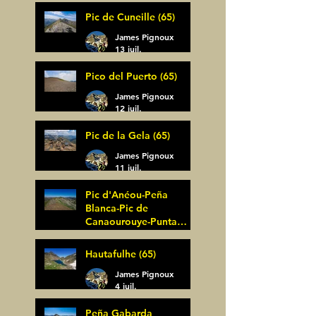
14 juil.
Pic de Cuneille (65)
James Pignoux
13 juil.
Pico del Puerto (65)
James Pignoux
12 juil.
Pic de la Gela (65)
James Pignoux
11 juil.
Pic d'Anéou-Peña
Blanca-Pic de
Canaourouye-Punta
Bagüer (64)
James Pignoux
Hautafulhe (65)
5 juil.
James Pignoux
4 juil.
Peña Gabarda