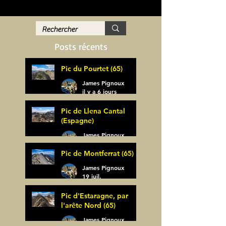
Posts récents
Pic du Pourtet (65)
James Pignoux
il y a 6 jours
Pic de Llena Cantal
(Espagne)
James Pignoux
30 juil.
Pic de Montferrat (65)
James Pignoux
19 juil.
Pic d'Estaragne, par
l'arête Nord (65)
James Pignoux