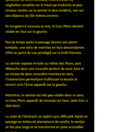
végétation empiète sur le tracé par endroits) et plus 
sinueux (rester sur le sentier le plus évident), ceci sur 
une distance de 150 mètres environ.
En longeant à nouveau la mer, le Gros Piton devient 
visible en face sur la gauche.
Peu de temps après le passage devant une pierre 
tombale, une série de marches en bois descendantes 
offre un point de vue privilégié sur la forêt littorale.
Le sentier repasse ensuite au milieu des filaos, puis 
débouche dans une nouvelle portion de sous-bois et 
au niveau de deux nouvelles marches en bois, 
l’intersection permettant d’effectuer la boucle et 
revenir vers l’Anse apparaît sur la gauche. 
Attention, le sentier est très peu visible dans ce sens. 
Le Gros Piton apparaît de nouveau en face, cette fois-ci 
côté droit.
La suite de l’itinéraire se repère sans difficulté. Après un 
passage au milieu de plantations de vanille, le sentier 
se fait plus large et se transforme en piste accessible 