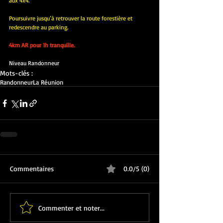
aux 4x4. 
Poursuivre jusqu’à retrouver la route forestière et 
redescendre au parking.
4km AR pour 1h tranquille.
Niveau Randonneur
Mots-clés :
Randonneur
La Réunion
Commentaires
0.0/5 (0)
Commenter et noter...