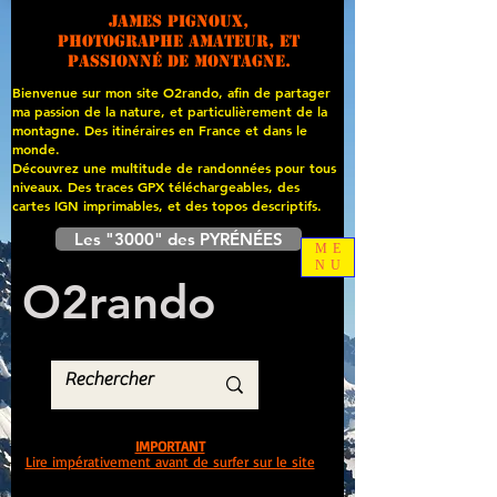
James PIGNOUX,
photographe amateur, et
passionné de montagne.
Bienvenue sur mon site O2rando, afin de partager
ma passion de la nature, et particulièrement de la
montagne. Des itinéraires en France et dans le
monde.
Découvrez une multitude de randonnées pour tous
niveaux. Des traces GPX téléchargeables, des
cartes
IGN imprimables, et des topos descriptifs.
Les "3000" des PYRÉNÉES
ME
NU
O
2
rando
IMPORTANT
Lire impérativement avant de surfer sur le site