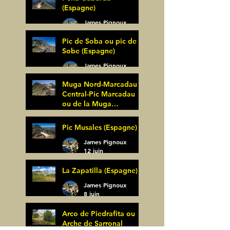
(Espagne)
James Pignoux
27 juin
Pic de Soba ou pic de
Sobe (Espagne)
James Pignoux
25 juin
Muga Nord-Marcadau
Central-Pic Marcadau
ou de la Muga
(Espagne)
James Pignoux
Pic Musales (Espagne)
21 juin
James Pignoux
12 juin
La Zapatilla (Espagne)
James Pignoux
8 juin
Arco de Piedrafita ou
Arche de Sarronal