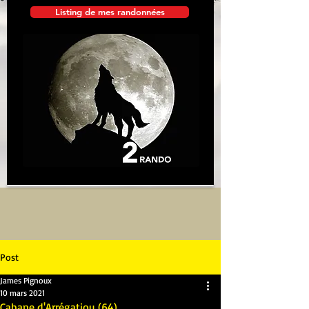
Listing de mes randonnées
Post
James Pignoux
10 mars 2021
Cabane d'Arrégatiou (64)