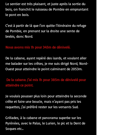
Le sentier est très plaisant, et juste après la sortie du 
bois, on franchit le ruisseau de Pombie en empruntant 
le pont en bois.
C'est à partir de là que l'on quitte l'itinéraire du refuge 
de Pombie, en prenant sur la droite une sente de 
brebis, donc Nord.
Nous avons mis 1h pour 345m de dénivelé.
De la cabane, ayant repéré des isards, et voulant aller 
me balader sur les crêtes, je me suis dirigé Nord, Nord-
Ouest pour atteindre le point culminant de 2053m.
 De la cabane. J'ai mis 1h pour 385m de dénivelé pour 
atteindre ce point.
Je voulais pousser plus loin pour atteindre la seconde 
crête et faire une boucle, mais n'ayant pas pris les 
raquettes, j'ai préféré rester sur les versants Sud.
Grillades, à la cabane et panorama superbe sur les 
Pyrénées, avec le Palas, le Lurien, le pic et la Dent de 
Soques etc...