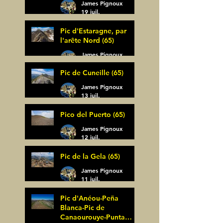
James Pignoux
19 juil.
Pic d'Estaragne, par
l'arête Nord (65)
James Pignoux
14 juil.
Pic de Cuneille (65)
James Pignoux
13 juil.
Pico del Puerto (65)
James Pignoux
12 juil.
Pic de la Gela (65)
James Pignoux
11 juil.
Pic d'Anéou-Peña
Blanca-Pic de
Canaourouye-Punta