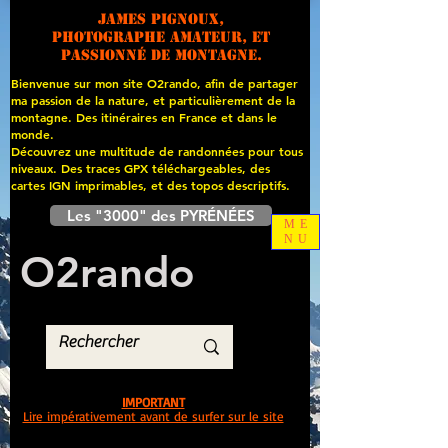
James PIGNOUX,
photographe amateur, et
passionné de montagne.
Bienvenue sur mon site O2rando, afin de partager
ma passion de la nature, et particulièrement de la
montagne. Des itinéraires en France et dans le
monde.
Découvrez une multitude de randonnées pour tous
niveaux. Des traces GPX téléchargeables, des
cartes
IGN imprimables, et des topos descriptifs.
Les "3000" des PYRÉNÉES
ME
NU
O
2
rando
IMPORTANT
Lire impérativement avant de surfer sur le site