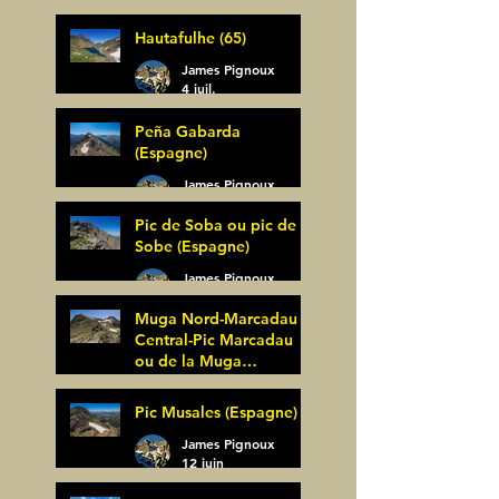
Bagüer (64)
James Pignoux
Hautafulhe (65)
5 juil.
James Pignoux
4 juil.
Peña Gabarda
(Espagne)
James Pignoux
27 juin
Pic de Soba ou pic de
Sobe (Espagne)
James Pignoux
25 juin
Muga Nord-Marcadau
Central-Pic Marcadau
ou de la Muga
(Espagne)
James Pignoux
Pic Musales (Espagne)
21 juin
James Pignoux
12 juin