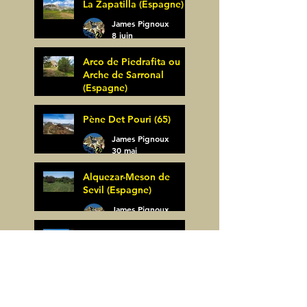
La Zapatilla (Espagne)
James Pignoux
8 juin
Arco de Piedrafita ou
Arche de Sarronal
(Espagne)
James Pignoux
Pène Det Pouri (65)
7 juin
James Pignoux
30 mai
Alquezar-Meson de
Sevil (Espagne)
James Pignoux
25 mai
Rodellar-Fajas del
Mascun (Espagne)
James Pignoux
24 mai
Salto de Bierge-Peña
Falconera (Espagne)