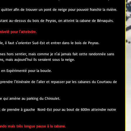
le quitter afin de trouver un pont de neige pour pouvoir franchir la rivière.
stant au-dessus du bois de Peyras, on atteint la cabane de Bénaquès.
velé pour l'atteindre.
le, il faut s'orienter Sud-Est et entrer dans le bois de Peyras.
es hors sentier, mais comme je n'ai jamais fait cette randonnée sans 
irns, mais aujourd'hui ils seraient sous la neige.
do en Expérimenté pour la boucle.
rendre l'itinéraire de l'aller et repasser par les cabanes du Courtaou de 
re qui amène au parking du Chiroulet.
ffit de prendre à gauche  Nord-Est pour au bout de 600m atteindre notre 
ando mais très longue pause à la cabane.