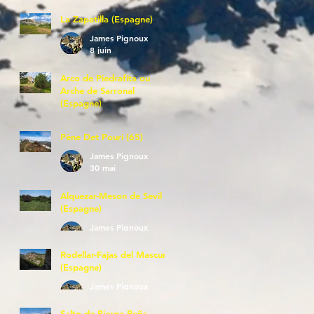
La Zapatilla (Espagne)
James Pignoux
8 juin
Arco de Piedrafita ou
Arche de Sarronal
(Espagne)
James Pignoux
7 juin
Pène Det Pouri (65)
James Pignoux
30 mai
Alquezar-Meson de Sevil
(Espagne)
James Pignoux
25 mai
Rodellar-Fajas del Mascun
(Espagne)
James Pignoux
24 mai
Salto de Bierge-Peña