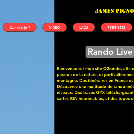
James PIGNO
Qui suis-je ?
VIDEO
LACS
PYRÉNÉES
Rando Live
Bienvenue sur mon site O2rando, afin 
passion de la nature, et particulièremen
montagne. Des itinéraires en France et
Découvrez une multitude de randonnée
niveaux. Des traces GPX téléchargeabl
cartes
IGN imprimables, et des topos de