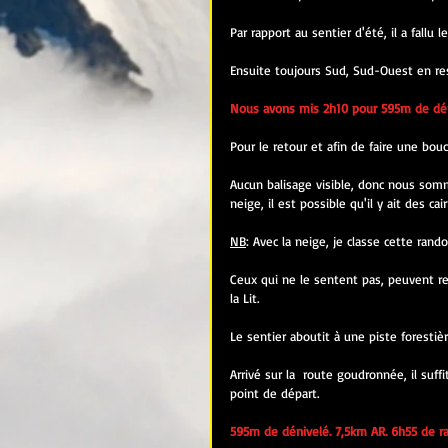
Par rapport au sentier d'été, il a fallu 
Ensuite toujours Sud, Sud-Ouest en re
Nous avons mis 2h10 pour 595m de déni
Pour le retour et afin de faire une bouc
Aucun balisage visible, donc nous somm
neige, il est possible qu'il y ait des ca
NB
: Avec la neige, je classe cette ran
Ceux qui ne le sentent pas, peuvent rep
la Lit.
Le sentier aboutit à une piste forestiè
Arrivé sur la  route goudronnée, il su
point de départ.
595m de dénivelé. 7,5km AR. 6h55 de r