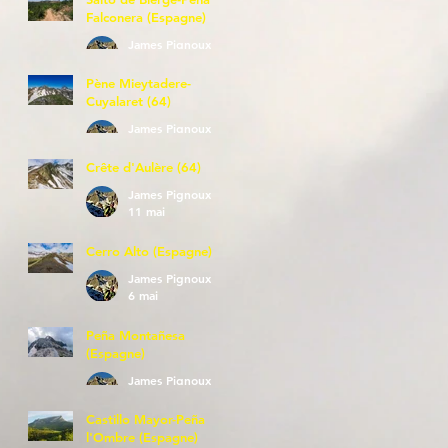
Falconera (Espagne)
James Pignoux
23 mai
Pène Mieytadere-
Cuyalaret (64)
James Pignoux
21 mai
Crête d'Aulère (64)
James Pignoux
11 mai
Cerro Alto (Espagne)
James Pignoux
6 mai
Peña Montañesa
(Espagne)
James Pignoux
27 avr.
Castillo Mayor-Peña
l'Ombre (Espagne)