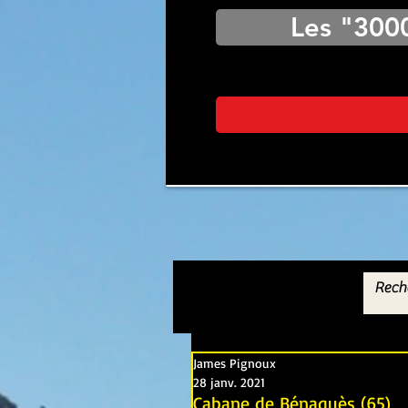
Les "300
James Pignoux
28 janv. 2021
Cabane de Bénaquès (65)