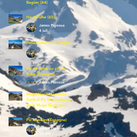
Bagüer (64)
James Pignoux
5 juil.
Hautafulhe (65)
James Pignoux
4 juil.
Peña Gabarda (Espagne)
James Pignoux
27 juin
Pic de Soba ou pic de
Sobe (Espagne)
James Pignoux
25 juin
Muga Nord-Marcadau
Central-Pic Marcadau ou
de la Muga (Espagne)
James Pignoux
21 juin
Pic Musales (Espagne)
James Pignoux
12 juin