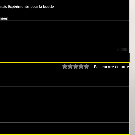
 mais Expérimenté pour la boucle
énées
Noté 0 étoile sur 5.
Pas encore de note