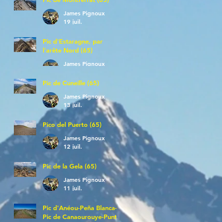
James Pignoux
19 juil.
Pic d'Estaragne, par
l'arête Nord (65)
James Pignoux
14 juil.
Pic de Cuneille (65)
James Pignoux
13 juil.
Pico del Puerto (65)
James Pignoux
12 juil.
Pic de la Gela (65)
James Pignoux
11 juil.
Pic d'Anéou-Peña Blanca-
Pic de Canaourouye-Punta