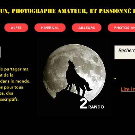
UX, photographe amateur, et passionné 
ALPES
HIVERNAL
AILLEURS
PHOTOS AN
de partager ma
t de la
 dans le monde.
s pour tous
Lire 
es, des
scriptifs.