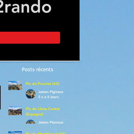
2
rando
Posts récents
Pic du Pourtet (65)
James Pignoux
il y a 5 jours
Pic de Llena Cantal
(Espagne)
James Pignoux
30 juil.
Pic de Montferrat (65)