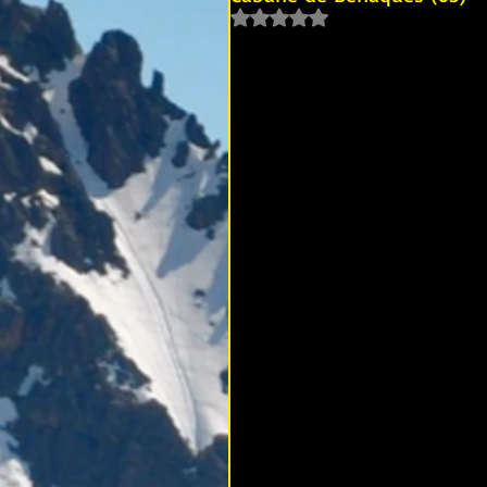
Noté NaN étoiles sur 5.