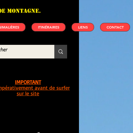
de montagne.
IMALIÈRES
ITINÉRAIRES
LIENS
CONTACT
IMPORTANT
impérativement avant de surfer
sur le site