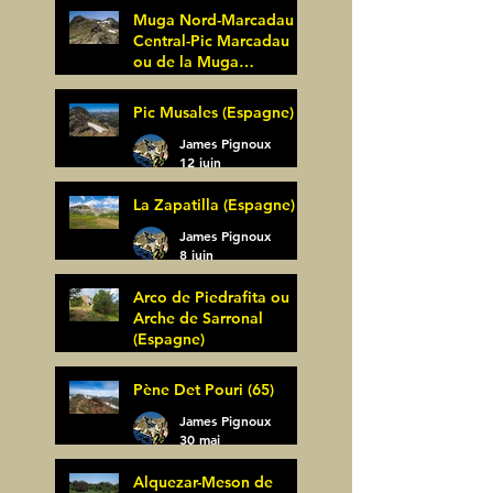
Muga Nord-Marcadau
Central-Pic Marcadau
ou de la Muga
(Espagne)
James Pignoux
Pic Musales (Espagne)
21 juin
James Pignoux
12 juin
La Zapatilla (Espagne)
James Pignoux
8 juin
Arco de Piedrafita ou
Arche de Sarronal
(Espagne)
James Pignoux
Pène Det Pouri (65)
7 juin
James Pignoux
30 mai
Alquezar-Meson de