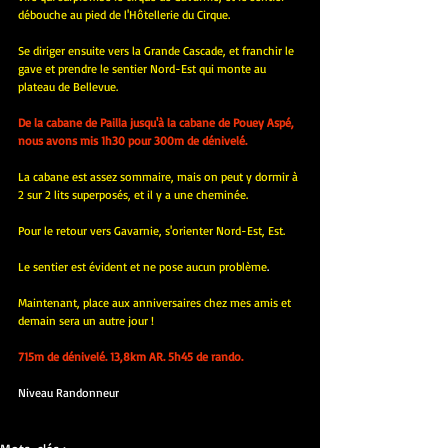
débouche au pied de l'Hôtellerie du Cirque.
Se diriger ensuite vers la Grande Cascade, et franchir le 
gave et prendre le sentier Nord-Est qui monte au 
plateau de Bellevue.
De la cabane de Pailla jusqu'à la cabane de Pouey Aspé, 
nous avons mis 1h30 pour 300m de dénivelé.
La cabane est assez sommaire, mais on peut y dormir à 
2 sur 2 lits superposés, et il y a une cheminée.
Pour le retour vers Gavarnie, s'orienter Nord-Est, Est.
Le sentier est évident et ne pose aucun problème
.
Maintenant, place aux anniversaires chez mes amis et 
demain sera un autre jour !
715m de dénivelé. 13,8km AR. 5h45 de rando.
Niveau Randonneur