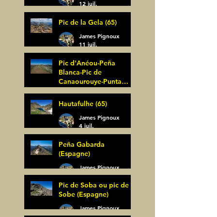
12 juil.
Pic de la Gela (65)
James Pignoux
11 juil.
Pic d'Anéou-Peña
Blanca-Pic de
Canaourouye-Punta
Bagüer (64)
James Pignoux
Hautafulhe (65)
5 juil.
James Pignoux
4 juil.
Peña Gabarda
(Espagne)
James Pignoux
27 juin
Pic de Soba ou pic de
Sobe (Espagne)
James Pignoux
25 juin