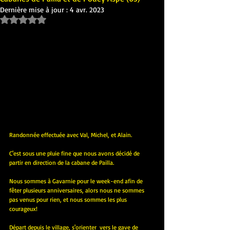
Dernière mise à jour :
4 avr. 2023
Noté NaN étoiles sur 5.
Randonnée effectuée avec Val, Michel, et Alain.
C'est sous une pluie fine que nous avons décidé de 
partir en direction de la cabane de Pailla.
Nous sommes à Gavarnie pour le week-end afin de 
fêter plusieurs anniversaires, alors nous ne sommes 
pas venus pour rien, et nous sommes les plus 
courageux!
Départ depuis le village, s'orienter  vers le gave de 