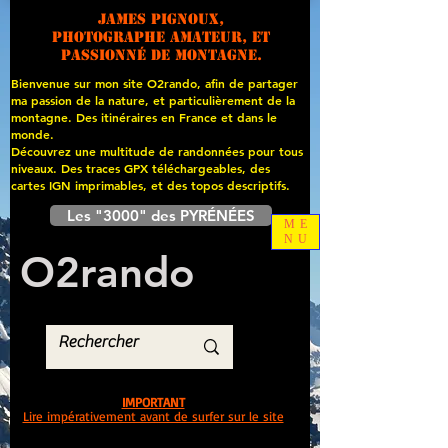
James PIGNOUX,
photographe amateur, et
passionné de montagne.
Bienvenue sur mon site O2rando, afin de partager
ma passion de la nature, et particulièrement de la
montagne. Des itinéraires en France et dans le
monde.
Découvrez une multitude de randonnées pour tous
niveaux. Des traces GPX téléchargeables, des
cartes
IGN imprimables, et des topos descriptifs.
Les "3000" des PYRÉNÉES
ME
NU
O
2
rando
IMPORTANT
Lire impérativement avant de surfer sur le site