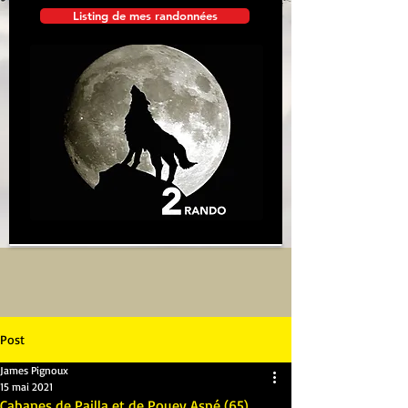
Listing de mes randonnées
Post
James Pignoux
15 mai 2021
Cabanes de Pailla et de Pouey Aspé (65)