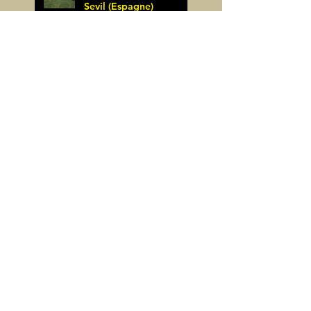
Sevil (Espagne)
James Pignoux
25 mai
Rodellar-Fajas del
Mascun (Espagne)
James Pignoux
24 mai
Salto de Bierge-Peña
Falconera (Espagne)
James Pignoux
23 mai
Pène Mieytadere-
Cuyalaret (64)
James Pignoux
21 mai
Crête d'Aulère (64)
James Pignoux
11 mai
Cerro Alto (Espagne)
James Pignoux