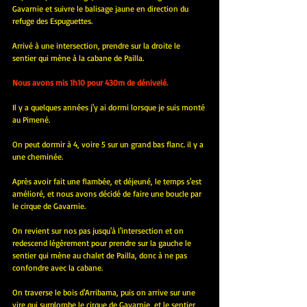
Gavarnie et suivre le balisage jaune en direction du 
refuge des Espuguettes.
Arrivé à une intersection, prendre sur la droite le 
sentier qui mène à la cabane de Pailla.
Nous avons mis 1h10 pour 430m de dénivelé.
Il y a quelques années j'y ai dormi lorsque je suis monté 
au Pimené.
On peut dormir à 4, voire 5 sur un grand bas flanc. il y a 
une cheminée.
Après avoir fait une flambée, et déjeuné, le temps s'est 
amélioré, et nous avons décidé de faire une boucle par 
le cirque de Gavarnie.
On revient sur nos pas jusqu'à l'intersection et on 
redescend légèrement pour prendre sur la gauche le 
sentier qui mène au chalet de Pailla, donc à ne pas 
confondre avec la cabane.
On traverse le bois d'Arribama, puis on arrive sur une 
vire qui surplombe le cirque de Gavarnie, et le sentier 