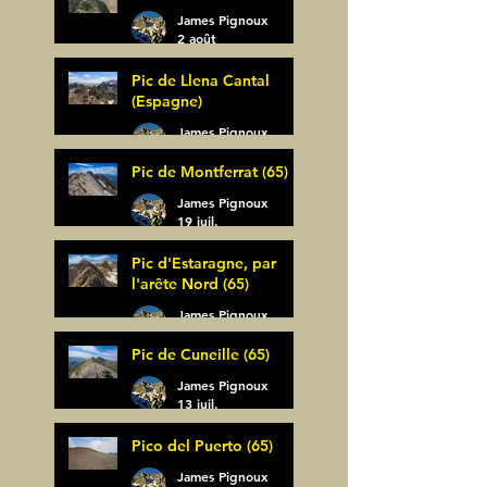
James Pignoux
2 août
Pic de Llena Cantal
(Espagne)
James Pignoux
30 juil.
Pic de Montferrat (65)
James Pignoux
19 juil.
Pic d'Estaragne, par
l'arête Nord (65)
James Pignoux
14 juil.
Pic de Cuneille (65)
James Pignoux
13 juil.
Pico del Puerto (65)
James Pignoux