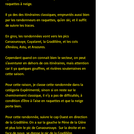
raquettes à neige.
Il ya des des itinéraires classiques, empruntés aussi bien 
par les randonneurs en raquettes, qu'en ski, et il suffit 
de suivre les traces.
En gros, les randonnées vont vers les pics 
Canaourouye, Cuyalaret, la Gradillère, et les cols 
d'Anéou, Astu, et Arazures.
Cependant quand on connait bien le secteur, on peut 
s'aventurer en dehors de ces itinéraires, mais attention 
car il ya quelques gouffres, et rivières souterraines en 
cette saison.
Pour cette raison, je classe cette randonnée dans la 
catégorie Expérimenté, sinon si on reste sur le 
cheminement classique, il n'y a pas de difficultés, à 
condition d'être à l'aise en raquettes et que la neige 
porte bien.
Pour cette randonnée, suivre le cap Ouest en direction 
de la Gradillère. On a sur la gauche le Pène de la Glère 
et plus loin le pic de Canaourouye.  Sur la droite et en 
face de nous, se dresse le pic de la Gradillère.