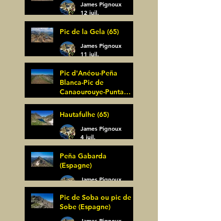
James Pignoux
12 juil.
Pic de la Gela (65)
James Pignoux
11 juil.
Pic d'Anéou-Peña
Blanca-Pic de
Canaourouye-Punta
Bagüer (64)
James Pignoux
Hautafulhe (65)
5 juil.
James Pignoux
4 juil.
Peña Gabarda
(Espagne)
James Pignoux
27 juin
Pic de Soba ou pic de
Sobe (Espagne)
James Pignoux