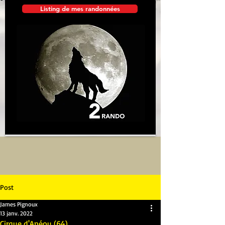
Listing de mes randonnées
Post
James Pignoux
13 janv. 2022
Cirque d'Anéou (64)