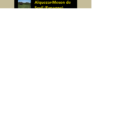
Alquezar-Meson de
Sevil (Espagne)
James Pignoux
25 mai
Rodellar-Fajas del
Mascun (Espagne)
James Pignoux
24 mai
Salto de Bierge-Peña
Falconera (Espagne)
James Pignoux
23 mai
Pène Mieytadere-
Cuyalaret (64)
James Pignoux
21 mai
Crête d'Aulère (64)
James Pignoux
11 mai
Cerro Alto (Espagne)