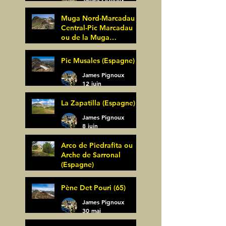
25 juin
Muga Nord-Marcadau
Central-Pic Marcadau
ou de la Muga
(Espagne)
James Pignoux
Pic Musales (Espagne)
21 juin
James Pignoux
12 juin
La Zapatilla (Espagne)
James Pignoux
8 juin
Arco de Piedrafita ou
Arche de Sarronal
(Espagne)
James Pignoux
Pène Det Pouri (65)
7 juin
James Pignoux
30 mai