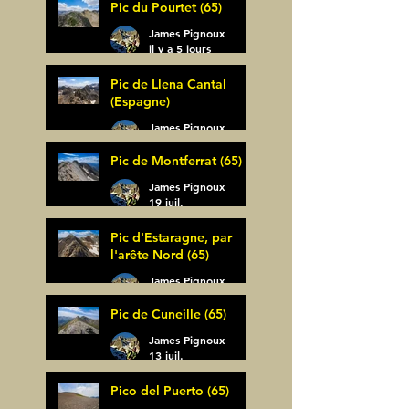
Pic du Pourtet (65)
James Pignoux
il y a 5 jours
Pic de Llena Cantal
(Espagne)
James Pignoux
30 juil.
Pic de Montferrat (65)
James Pignoux
19 juil.
Pic d'Estaragne, par
l'arête Nord (65)
James Pignoux
14 juil.
Pic de Cuneille (65)
James Pignoux
13 juil.
Pico del Puerto (65)