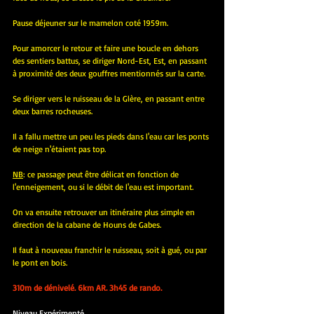
Pause déjeuner sur le mamelon coté 1959m.
Pour amorcer le retour et faire une boucle en dehors 
des sentiers battus, se diriger Nord-Est, Est, en passant 
à proximité des deux gouffres mentionnés sur la carte.
Se diriger vers le ruisseau de la Glère, en passant entre 
deux barres rocheuses.
Il a fallu mettre un peu les pieds dans l'eau car les ponts 
de neige n'étaient pas top. 
NB
: ce passage peut être délicat en fonction de 
l'enneigement, ou si le débit de l'eau est important.
On va ensuite retrouver un itinéraire plus simple en 
direction de la cabane de Houns de Gabes.
Il faut à nouveau franchir le ruisseau, soit à gué, ou par 
le pont en bois.
310m de dénivelé. 6km AR. 3h45 de rando.
Niveau Expérimenté