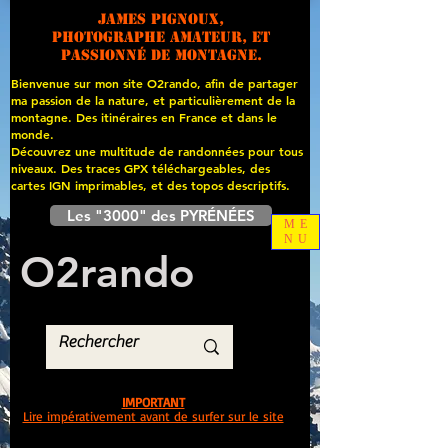
James PIGNOUX,
photographe amateur, et
passionné de montagne.
Bienvenue sur mon site O2rando, afin de partager
ma passion de la nature, et particulièrement de la
montagne. Des itinéraires en France et dans le
monde.
Découvrez une multitude de randonnées pour tous
niveaux. Des traces GPX téléchargeables, des
cartes
IGN imprimables, et des topos descriptifs.
Les "3000" des PYRÉNÉES
ME
NU
O
2
rando
IMPORTANT
Lire impérativement avant de surfer sur le site