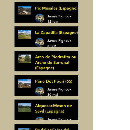
(Espagne)
James Pignoux
Pic Musales (Espagne)
21 juin
James Pignoux
12 juin
La Zapatilla (Espagne)
James Pignoux
8 juin
Arco de Piedrafita ou
Arche de Sarronal
(Espagne)
James Pignoux
Pène Det Pouri (65)
7 juin
James Pignoux
30 mai
Alquezar-Meson de
Sevil (Espagne)
James Pignoux
25 mai
Rodellar-Fajas del