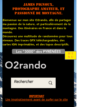
James PIGNOUX,
photographe amateur, et
passionné de montagne.
Bienvenue sur mon site O2rando, afin de partager
ma passion de la nature, et particulièrement de la
montagne. Des itinéraires en France et dans le
monde.
Découvrez une multitude de randonnées pour tous
niveaux. Des traces GPX téléchargeables, des
cartes
IGN imprimables, et des topos descriptifs.
Les "3000" des PYRÉNÉES
ME
NU
O
2
rando
IMPORTANT
Lire impérativement avant de surfer sur le site