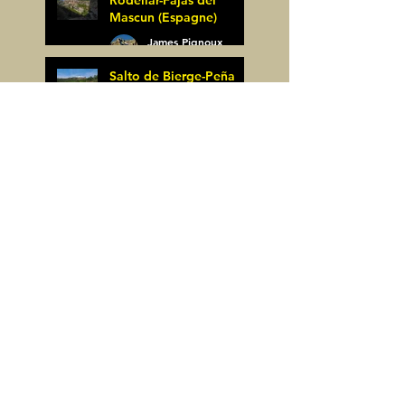
Mascun (Espagne)
James Pignoux
24 mai
Salto de Bierge-Peña
Falconera (Espagne)
James Pignoux
23 mai
Pène Mieytadere-
Cuyalaret (64)
James Pignoux
21 mai
Crête d'Aulère (64)
James Pignoux
11 mai
Cerro Alto (Espagne)
James Pignoux
6 mai
Peña Montañesa
(Espagne)