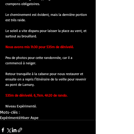
crampons obligatoires.
Le cheminement est évident, mais la dernière portion 
est très raide.
Le soleil a vite disparu pour laisser la place au vent, et 
surtout au brouillard.
Nous avons mis 1h30 pour 535m de dénivelé.
Peu de photos pour cette randonnée, car il a 
commencé à neiger.
Retour tranquille à la cabane pour nous restaurer et 
ensuite on a repris l'itinéraire de la veille pour revenir 
au pont de Lamary.
535m de dénivelé. 6,7km. 4h20 de rando.
Niveau Expérimenté.
Mots-clés :
Expérimenté
Hiver Aspe