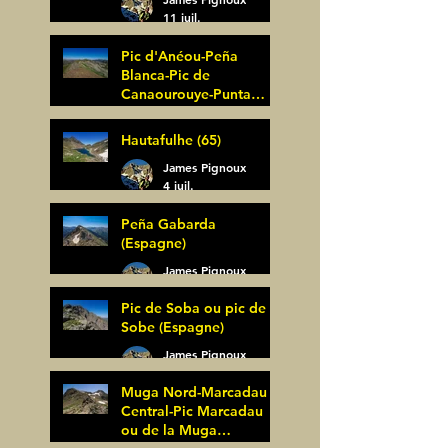
11 juil.
Pic d'Anéou-Peña
Blanca-Pic de
Canaourouye-Punta
Bagüer (64)
James Pignoux
Hautafulhe (65)
5 juil.
James Pignoux
4 juil.
Peña Gabarda
(Espagne)
James Pignoux
27 juin
Pic de Soba ou pic de
Sobe (Espagne)
James Pignoux
25 juin
Muga Nord-Marcadau
Central-Pic Marcadau
ou de la Muga