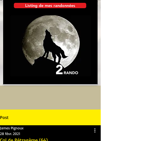
Listing de mes randonnées
Post
James Pignoux
28 févr. 2021
Col de Pétragème (64)