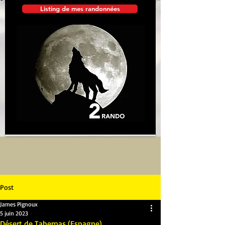
Listing de mes randonnées
Post
James Pignoux
5 juin 2023
Désert de Tabernas (Espagne)