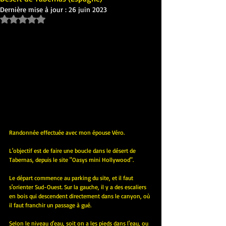
Dernière mise à jour :
26 juin 2023
Noté NaN étoiles sur 5.
Randonnée effectuée avec mon épouse Véro.
L'objectif est de faire une boucle dans le désert de 
Tabernas, depuis le site "Oasys mini Hollywood".
Le départ commence au parking du site, et il faut 
s'orienter Sud-Ouest. Sur la gauche, il y a des escaliers 
en bois qui descendent directement dans le canyon, où 
il faut franchir un passage à gué.
Selon le niveau d'eau, soit on a les pieds dans l'eau, ou 