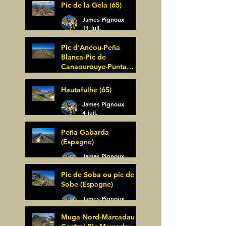
Pic de la Gela (65)
James Pignoux
11 juil.
Pic d'Anéou-Peña
Blanca-Pic de
Canaourouye-Punta
Bagüer (64)
James Pignoux
Hautafulhe (65)
5 juil.
James Pignoux
4 juil.
Peña Gabarda
(Espagne)
James Pignoux
27 juin
Pic de Soba ou pic de
Sobe (Espagne)
James Pignoux
25 juin
Muga Nord-Marcadau