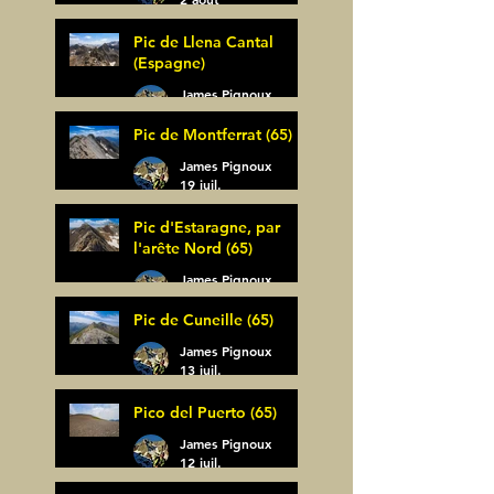
Pic de Llena Cantal
(Espagne)
James Pignoux
30 juil.
Pic de Montferrat (65)
James Pignoux
19 juil.
Pic d'Estaragne, par
l'arête Nord (65)
James Pignoux
14 juil.
Pic de Cuneille (65)
James Pignoux
13 juil.
Pico del Puerto (65)
James Pignoux
12 juil.