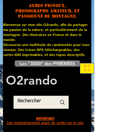
James PIGNOUX,
photographe amateur, et
passionné de montagne.
Bienvenue sur mon site O2rando, afin de partager
ma passion de la nature, et particulièrement de la
montagne. Des itinéraires en France et dans le
monde.
Découvrez une multitude de randonnées pour tous
niveaux. Des traces GPX téléchargeables, des
cartes
IGN imprimables, et des topos descriptifs.
Les "3000" des PYRÉNÉES
ME
NU
O
2
rando
IMPORTANT
Lire impérativement avant de surfer sur le site