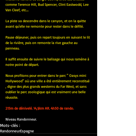
comme Terence Hill, Bud Spencer, Clint Eastwodd, Lee 
Van Cleef, etc....
La piste va descendre dans le canyon, et on la quitte 
avant qu'elle ne remonte pour rester dans le défilé.
Pause déjeuner, puis on repart toujours en suivant le lit 
de la rivière, puis on remonte la rive gauche au 
panneau.
Il suffit ensuite de suivre le balisage qui nous ramène à 
notre point de départ.
Nous profitons pour entrer dans le parc " Oasys mini 
Hollywood" où une ville a été entièrement reconstitué 
, digne des plus grands westerns du Far West, et sans 
oublier le parc zoologique qui est vraiment une belle 
réussite.
215m de dénivelé. 14,§km AR. 4h50 de rando.
Niveau Randonneur.
Mots-clés :
Randonneur
Espagne