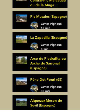
Central-Pic Marcadau
ou de la Muga
(Espagne)
James Pignoux
Pic Musales (Espagne)
21 juin
James Pignoux
12 juin
La Zapatilla (Espagne)
James Pignoux
8 juin
Arco de Piedrafita ou
Arche de Sarronal
(Espagne)
James Pignoux
Pène Det Pouri (65)
7 juin
James Pignoux
30 mai
Alquezar-Meson de
Sevil (Espagne)