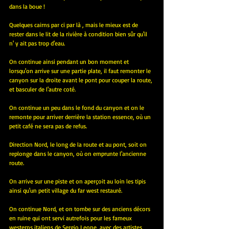
dans la boue !
Quelques cairns par ci par là , mais le mieux est de 
rester dans le lit de la rivière à condition bien sûr qu'il 
n' y ait pas trop d'eau.
On continue ainsi pendant un bon moment et 
lorsqu'on arrive sur une partie plate, il faut remonter le 
canyon sur la droite avant le pont pour couper la route, 
et basculer de l'autre coté.
On continue un peu dans le fond du canyon et on le 
remonte pour arriver derrière la station essence, où un 
petit café ne sera pas de refus. 
Direction Nord, le long de la route et au pont, soit on 
replonge dans le canyon, où on emprunte l'ancienne 
route.
On arrive sur une piste et on aperçoit au loin les tipis 
ainsi qu'un petit village du far west restauré.
On continue Nord, et on tombe sur des anciens décors 
en ruine qui ont servi autrefois pour les fameux 
westerns italiens de Sergio Leone, avec des artistes 