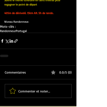
Suivre le même itinéraire en sens inverse pour 
regagner le point de départ 
405m de dénivelé. 15km AR. 5h de rando.
Niveau Randonneur.
Mots-clés :
Randonneur
Portugal
Commentaires
0.0/5 (0)
Commenter et noter...