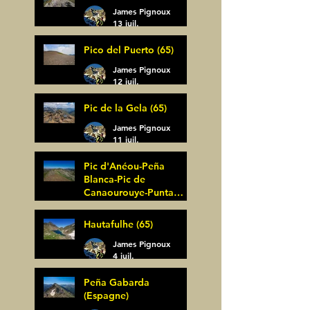
James Pignoux
13 juil.
Pico del Puerto (65)
James Pignoux
12 juil.
Pic de la Gela (65)
James Pignoux
11 juil.
Pic d'Anéou-Peña
Blanca-Pic de
Canaourouye-Punta
Bagüer (64)
James Pignoux
Hautafulhe (65)
5 juil.
James Pignoux
4 juil.
Peña Gabarda
(Espagne)