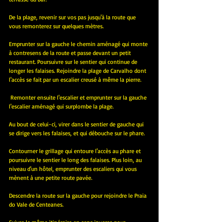
De la plage, revenir sur vos pas jusqu'à la route que 
vous remonterez sur quelques mètres. 
Emprunter sur la gauche le chemin aménagé qui monte 
à contresens de la route et passe devant un petit 
restaurant. Poursuivre sur le sentier qui continue de 
longer les falaises. Rejoindre la plage de Carvalho dont 
l'accès se fait par un escalier creusé à même la pierre. 
 Remonter ensuite l'escalier et emprunter sur la gauche 
l'escalier aménagé qui surplombe la plage.
Au bout de celui-ci, virer dans le sentier de gauche qui 
se dirige vers les falaises, et qui débouche sur le phare.
Contourner le grillage qui entoure l'accès au phare et 
poursuivre le sentier le long des falaises. Plus loin, au 
niveau d'un hôtel, emprunter des escaliers qui vous 
mènent à une petite route pavée. 
Descendre la route sur la gauche pour rejoindre le Praia 
do Vale de Centeanes. 