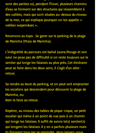
sont des parties où, pendant l'hiver, plusieurs chemins 
d'eau se forment sur des structures qui ressemblent à 
des vallées, mais qui sont situées au-dessus du niveau 
de la mer, ce qui explique pourquoi on les appelle « 
vallées suspendues ».
Revenons au topo.  Se garer sur le parking de la plage 
de Marinha (Praia de Marinha). 
L'intégralité du parcours est balisé Jaune/Rouge et son 
suivi ne pose pas de difficulté si on reste toujours sur le 
sentier qui longe les falaises au plus près. Cet itinéraire 
peut se faire dans les deux sens, il s'agit d'un aller- 
retour. 
Se rendre au bout du parking, et on peut soit emprunter 
les escaliers qui descendent pour découvrir la plage de 
Marinha, ou 
bien le faire au retour.
Repérer, au niveau des tables de pique-nique, un petit 
escalier qui mène à un point de vue puis à un chemin 
qui longe les falaises. Il suffit de suivre le(s) sentier(s) 
qui longent les falaises. Il y en a parfois plusieurs mais 
ils finissent tous par se rejoindre, alors laissez-vous 