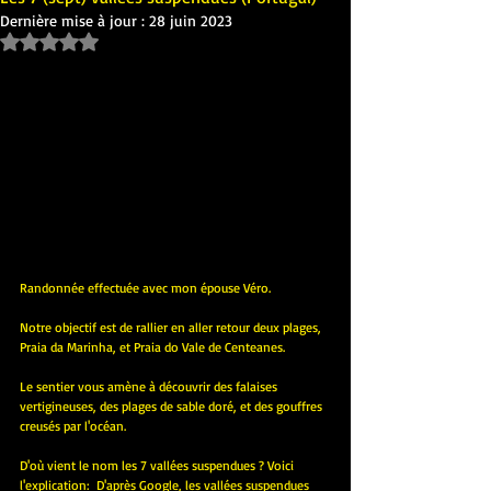
Dernière mise à jour :
28 juin 2023
Noté NaN étoiles sur 5.
Randonnée effectuée avec mon épouse Véro.
Notre objectif est de rallier en aller retour deux plages, 
Praia da Marinha, et Praia do Vale de Centeanes.
Le sentier vous amène à découvrir des falaises 
vertigineuses, des plages de sable doré, et des gouffres 
creusés par l'océan.
D'où vient le nom les 7 vallées suspendues ? Voici 
l'explication:  D'après Google, les vallées suspendues 