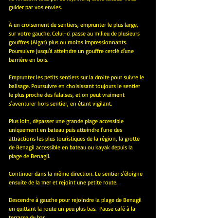
guider par vos envies. 
À un croisement de sentiers, emprunter le plus large, 
sur votre gauche. Celui-ci passe au milieu de plusieurs 
gouffres (Algar) plus ou moins impressionnants. 
Poursuivre jusqu'à atteindre un gouffre cerclé d'une 
barrière en bois. 
Emprunter les petits sentiers sur la droite pour suivre le 
balisage. Poursuivre en choisissant toujours le sentier 
le plus proche des falaises, et on peut vraiment 
s'aventurer hors sentier, en étant vigilant.
Plus loin, dépasser une grande plage accessible 
uniquement en bateau puis atteindre l'une des 
attractions les plus touristiques de la région, la grotte 
de Benagil accessible en bateau ou kayak depuis la 
plage de Benagil. 
Continuer dans la même direction. Le sentier s'éloigne 
ensuite de la mer et rejoint une petite route. 
Descendre à gauche pour rejoindre la plage de Benagil 
en quittant la route un peu plus bas.  Pause café à la 
terrasse du bar.