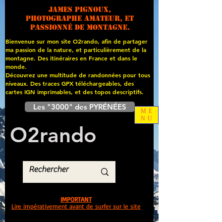
James PIGNOUX,
photographe amateur, et
passionné de montagne.
Bienvenue sur mon site O2rando, afin de partager
ma passion de la nature, et particulièrement de la
montagne. Des itinéraires en France et dans le
monde.
Découvrez une multitude de randonnées pour tous
niveaux. Des traces GPX téléchargeables, des
cartes
IGN imprimables, et des topos descriptifs.
Les "3000" des PYRÉNÉES
ME
NU
O
2
rando
IMPORTANT
Lire impérativement avant de surfer sur le site