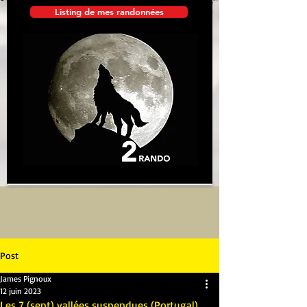
Listing de mes randonnées
Post
James Pignoux
12 juin 2023
Les 7 (sept) vallées suspendues (Portugal)