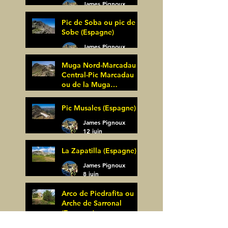
James Pignoux
27 juin
Pic de Soba ou pic de
Sobe (Espagne)
James Pignoux
25 juin
Muga Nord-Marcadau
Central-Pic Marcadau
ou de la Muga
(Espagne)
James Pignoux
Pic Musales (Espagne)
21 juin
James Pignoux
12 juin
La Zapatilla (Espagne)
James Pignoux
8 juin
Arco de Piedrafita ou
Arche de Sarronal
(Espagne)
James Pignoux