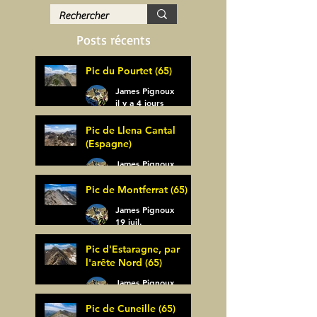
Posts récents
Pic du Pourtet (65)
James Pignoux
il y a 4 jours
Pic de Llena Cantal
(Espagne)
James Pignoux
30 juil.
Pic de Montferrat (65)
James Pignoux
19 juil.
Pic d'Estaragne, par
l'arête Nord (65)
James Pignoux
14 juil.
Pic de Cuneille (65)