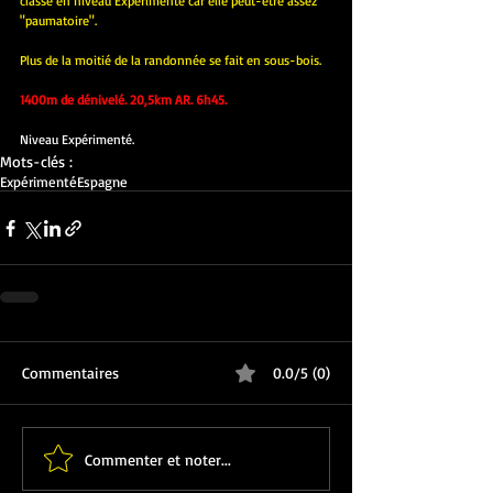
classe en niveau Expérimenté car elle peut-être assez 
"paumatoire". 
Plus de la moitié de la randonnée se fait en sous-bois.
1400m de dénivelé. 20,5km AR. 6h45.
Niveau Expérimenté.
Mots-clés :
Expérimenté
Espagne
Commentaires
0.0/5 (0)
Commenter et noter...