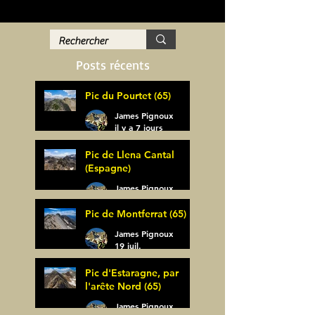
Posts récents
Pic du Pourtet (65)
James Pignoux
il y a 7 jours
Pic de Llena Cantal
(Espagne)
James Pignoux
30 juil.
Pic de Montferrat (65)
James Pignoux
19 juil.
Pic d'Estaragne, par
l'arête Nord (65)
James Pignoux