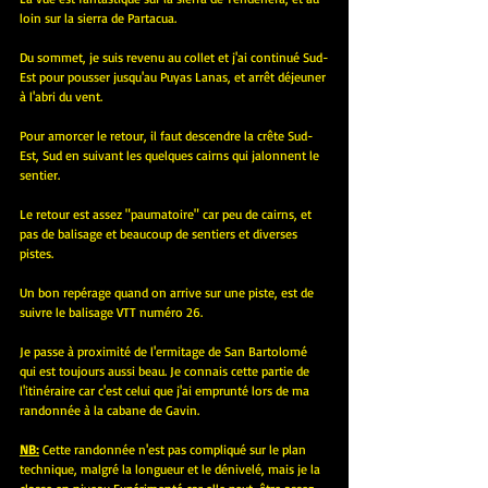
loin sur la sierra de Partacua.
Du sommet, je suis revenu au collet et j'ai continué Sud-
Est pour pousser jusqu'au Puyas Lanas, et arrêt déjeuner 
à l'abri du vent.
Pour amorcer le retour, il faut descendre la crête Sud-
Est, Sud en suivant les quelques cairns qui jalonnent le 
sentier.
Le retour est assez "paumatoire" car peu de cairns, et 
pas de balisage et beaucoup de sentiers et diverses 
pistes.
Un bon repérage quand on arrive sur une piste, est de 
suivre le balisage VTT numéro 26.
Je passe à proximité de l'ermitage de San Bartolomé 
qui est toujours aussi beau. Je connais cette partie de 
l'itinéraire car c'est celui que j'ai emprunté lors de ma 
randonnée à la cabane de Gavin.
NB:
 Cette randonnée n'est pas compliqué sur le plan 
technique, malgré la longueur et le dénivelé, mais je la 