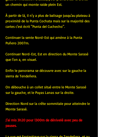
un chemin qui monte raide plein Est.
À partir de là, il n'y a plus de balisage jusqu'au plateau à 
proximité de la Punta Cochata mais sur la majorité des 
cartes c'est écrit "Punta del Cuchecho".
Continuer la sente Nord-Est qui amène à la Punta 
Puñero 2007m.
Continuer Nord-Est, Est en direction du Monte Sarasé 
que l'on a, en visuel.
Enfin le panorama se découvre avec sur la gauche la 
sierra de Tendeñera.
On débouche à un collet situé entre le Monte Sarasé 
sur la gauche, et le Puyas Lanas sur la droite.
Direction Nord sur la crête sommitale pour atteindre le 
Monte Sarasé.
J'ai mis 3h20 pour 1300m de dénivelé avec peu de 
pauses.
La vue est fantastique sur la sierra de Tendeñera, et au 