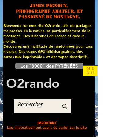
James PIGNOUX,
photographe amateur, et
passionné de montagne.
Bienvenue sur mon site O2rando, afin de partager
ma passion de la nature, et particulièrement de la
montagne. Des itinéraires en France et dans le
monde.
Découvrez une multitude de randonnées pour tous
niveaux. Des traces GPX téléchargeables, des
cartes
IGN imprimables, et des topos descriptifs.
Les "3000" des PYRÉNÉES
ME
NU
O
2
rando
IMPORTANT
Lire impérativement avant de surfer sur le site