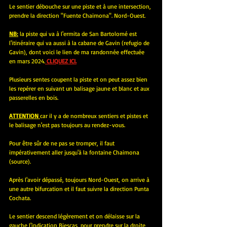
Le sentier débouche sur une piste et à une intersection, 
prendre la direction "Fuente Chaimona". Nord-Ouest.
NB:
 la piste qui va à l'ermita de San Bartolomé est 
l'itinéraire qui va aussi à la cabane de Gavin (refugio de 
Gavin), dont voici le lien de ma randonnée effectuée 
en mars 2024.
 CLIQUEZ ICI.
Plusieurs sentes coupent la piste et on peut assez bien 
les repérer en suivant un balisage jaune et blanc et aux 
passerelles en bois.
ATTENTION 
car il y a de nombreux sentiers et pistes et 
le balisage n'est pas toujours au rendez-vous. 
Pour être sûr de ne pas se tromper, il faut 
impérativement aller jusqu'à la fontaine Chaimona 
(source).
Après l'avoir dépassé, toujours Nord-Ouest, on arrive à 
une autre bifurcation et il faut suivre la direction Punta 
Cochata.
Le sentier descend légèrement et on délaisse sur la 
gauche l'indication Biescas, pour prendre sur la droite 