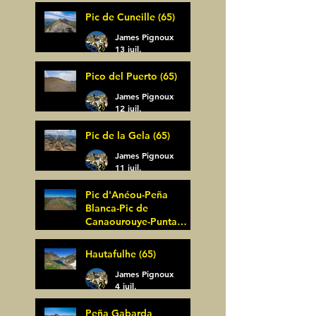
14 juil.
Pic de Cuneille (65)
James Pignoux
13 juil.
Pico del Puerto (65)
James Pignoux
12 juil.
Pic de la Gela (65)
James Pignoux
11 juil.
Pic d'Anéou-Peña
Blanca-Pic de
Canaourouye-Punta
Bagüer (64)
James Pignoux
Hautafulhe (65)
5 juil.
James Pignoux
4 juil.
Peña Gabarda