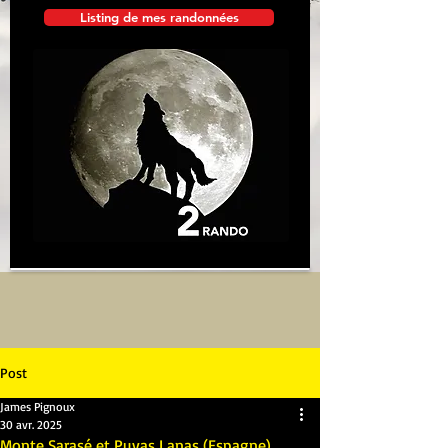
Listing de mes randonnées
Post
James Pignoux
30 avr. 2025
Monte Sarasé et Puyas Lanas (Espagne)