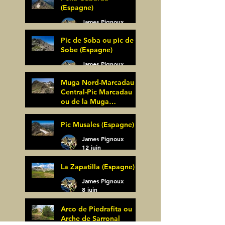
(Espagne)
James Pignoux
27 juin
Pic de Soba ou pic de
Sobe (Espagne)
James Pignoux
25 juin
Muga Nord-Marcadau
Central-Pic Marcadau
ou de la Muga
(Espagne)
James Pignoux
Pic Musales (Espagne)
21 juin
James Pignoux
12 juin
La Zapatilla (Espagne)
James Pignoux
8 juin
Arco de Piedrafita ou
Arche de Sarronal