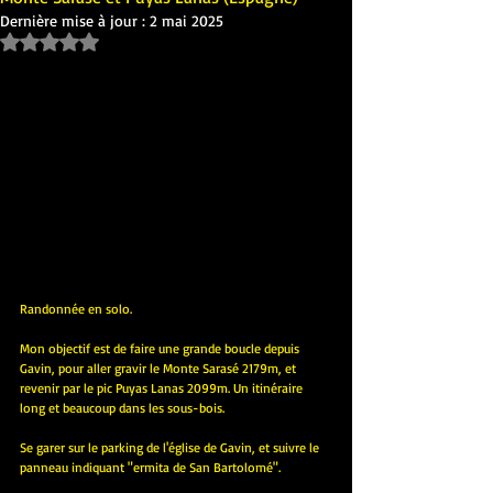
Dernière mise à jour :
2 mai 2025
Noté NaN étoiles sur 5.
Randonnée en solo.
Mon objectif est de faire une grande boucle depuis 
Gavin, pour aller gravir le Monte Sarasé 2179m, et 
revenir par le pic Puyas Lanas 2099m. Un itinéraire 
long et beaucoup dans les sous-bois.
Se garer sur le parking de l'église de Gavin, et suivre le 
panneau indiquant "ermita de San Bartolomé".