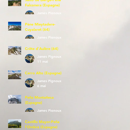
Falconera (Espagne)
James Pignoux
23 mai
Pène Mieytadere-
Cuyalaret (64)
James Pignoux
21 mai
Crête d'Aulère (64)
James Pignoux
11 mai
Cerro Alto (Espagne)
James Pignoux
6 mai
Peña Montañesa
(Espagne)
James Pignoux
27 avr.
Castillo Mayor-Peña
l'Ombre (Espagne)