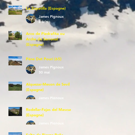
La Zapatilla (Espagne)
James Pignoux
8 juin
Arco de Piedrafita ou
Arche de Sarronal
(Espagne)
James Pignoux
7 juin
Pène Det Pouri (65)
James Pignoux
30 mai
Alquezar-Meson de Sevil
(Espagne)
James Pignoux
25 mai
Rodellar-Fajas del Mascun
(Espagne)
James Pignoux
24 mai
Salto de Bierge-Peña