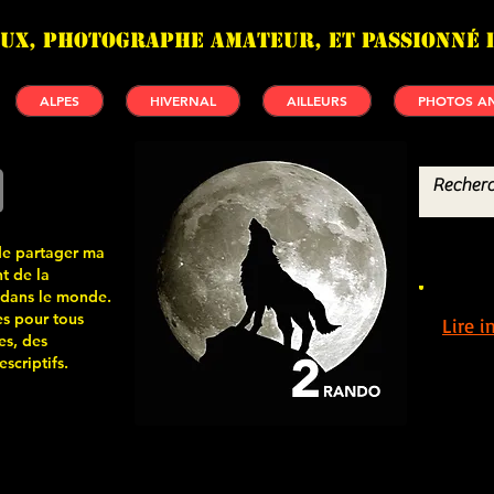
UX, photographe amateur, et passionné 
ALPES
HIVERNAL
AILLEURS
PHOTOS AN
de partager ma
t de la
 dans le monde.
s pour tous
Lire 
es, des
scriptifs.