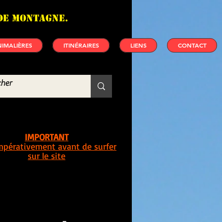
de montagne.
IMALIÈRES
ITINÉRAIRES
LIENS
CONTACT
IMPORTANT
impérativement avant de surfer
sur le site