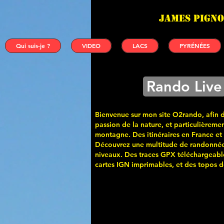
James PIGNO
Qui suis-je ?
VIDEO
LACS
PYRÉNÉES
Rando Live
Bienvenue sur mon site O2rando, afin 
passion de la nature, et particulièremen
montagne. Des itinéraires en France et
Découvrez une multitude de randonnée
niveaux. Des traces GPX téléchargeabl
cartes
IGN imprimables, et des topos de