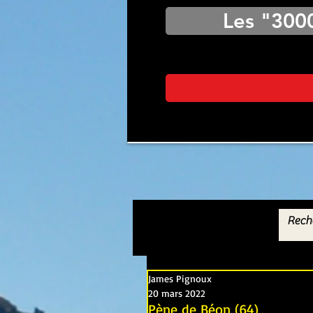
Les "300
James Pignoux
20 mars 2022
Pène de Béon (64)