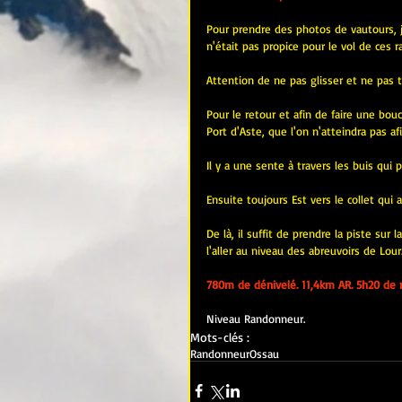
Pour prendre des photos de vautours, 
n'était pas propice pour le vol de ces 
Attention de ne pas glisser et ne pas t
Pour le retour et afin de faire une bou
Port d'Aste, que l'on n'atteindra pas a
Il y a une sente à travers les buis qui
Ensuite toujours Est vers le collet qui
De là, il suffit de prendre la piste sur 
l'aller au niveau des abreuvoirs de Lour
780m de dénivelé. 11,4km AR. 5h20 de 
Niveau Randonneur.
Mots-clés :
Randonneur
Ossau