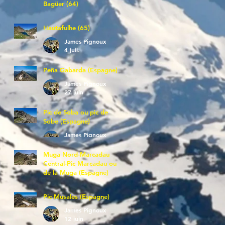
Bagüer (64)
James Pignoux
5 juil.
Hautafulhe (65)
James Pignoux
4 juil.
Peña Gabarda (Espagne)
James Pignoux
27 juin
Pic de Soba ou pic de
Sobe (Espagne)
James Pignoux
25 juin
Muga Nord-Marcadau
Central-Pic Marcadau ou
de la Muga (Espagne)
James Pignoux
21 juin
Pic Musales (Espagne)
James Pignoux
12 juin