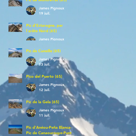
James Pignoux
19 juil.
Pic d'Estaragne, par
l'arête Nord (65)
James Pignoux
14 juil.
Pic de Cuneille (65)
James Pignoux
13 juil.
Pico del Puerto (65)
James Pignoux
12 juil.
Pic de la Gela (65)
James Pignoux
11 juil.
Pic d'Anéou-Peña Blanca-
Pic de Canaourouye-Punta