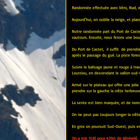
Randonnée effectuée avec Véro, Nad, e
Aujourd'hui, on oublie la neige, et plac
Notre randonnée part du Port de Castet,
vautours. Ensuite, nous ferons une bouc
Du Port de Castet,  il suffit  de prendr
après le passage du gué. La piste fores
Suivre le balisage jaune et rouge à trav
Lourziou, en descendant le vallon sud-O
Arrivé sur le plateau qui offre une joli
prendre sur la gauche la crête herbeuse
La sente est bien marquée, et de nomb
On ne peut pas toujours longer la crête 
En gros on poursuit Sud-Ouest, puis en
On a mis 1h35 pour 425m de dénivelé.