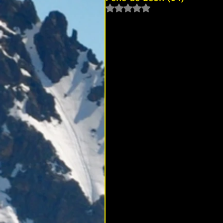
Noté NaN étoiles sur 5.