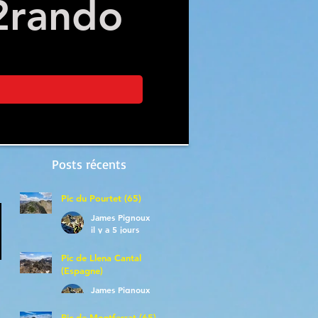
2
rando
Posts récents
Pic du Pourtet (65)
James Pignoux
il y a 5 jours
Pic de Llena Cantal
(Espagne)
James Pignoux
30 juil.
Pic de Montferrat (65)