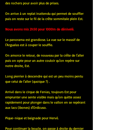
des rochers pour avoir plus de prises.
On arrive à un replat inattendu qui permet de souffler 
puis on reste sur le fil de la crête sommitale plein Est.
Nous avons mis 2h50 pour 1000m de dénivelé.
Le panorama est grandiose. La vue sur le massif de 
l'Argualas est à couper le souffle.
On amorce le retour, de nouveau par la crête de l'aller 
puis on opte pour un autre couloir qu'on repère sur 
notre droite, Est.
Long pierrier à descendre qui est un peu moins pentu 
que celui de l'aller (quoique ?) .
Arrivé dans le cirque de Fenias, toujours Est pour 
emprunter une sente visible mais qu'on quitte assez 
rapidement pour plonger dans le vallon en se repérant 
aux lacs (ibones) d'Ordicuso.
Pique-nique et baignade pour Hervé.
Pour continuer la boucle, on passe à droite du dernier 