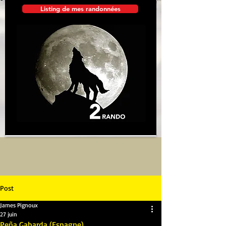
Listing de mes randonnées
Post
James Pignoux
27 juin
Peña Gabarda (Espagne)