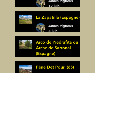
James Pignoux
12 juin
La Zapatilla (Espagne)
James Pignoux
8 juin
Arco de Piedrafita ou
Arche de Sarronal
(Espagne)
James Pignoux
Pène Det Pouri (65)
7 juin
James Pignoux
30 mai
Alquezar-Meson de
Sevil (Espagne)
James Pignoux
25 mai
Rodellar-Fajas del
Mascun (Espagne)
James Pignoux