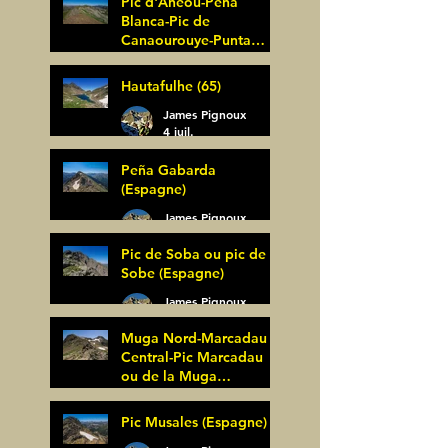
Pic d'Anéou-Peña
Blanca-Pic de
Canaourouye-Punta
Bagüer (64)
James Pignoux
Hautafulhe (65)
5 juil.
James Pignoux
4 juil.
Peña Gabarda
(Espagne)
James Pignoux
27 juin
Pic de Soba ou pic de
Sobe (Espagne)
James Pignoux
25 juin
Muga Nord-Marcadau
Central-Pic Marcadau
ou de la Muga
(Espagne)
James Pignoux
Pic Musales (Espagne)
21 juin