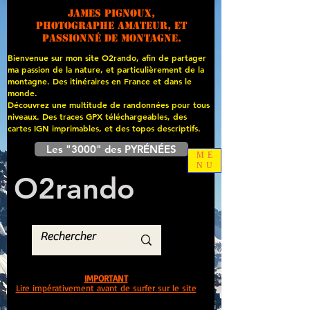
James PIGNOUX,
photographe amateur, et
passionné de montagne.
Bienvenue sur mon site O2rando, afin de partager
ma passion de la nature, et particulièrement de la
montagne. Des itinéraires en France et dans le
monde.
Découvrez une multitude de randonnées pour tous
niveaux. Des traces GPX téléchargeables, des
cartes
IGN imprimables, et des topos descriptifs.
Les "3000" des PYRÉNÉES
ME
NU
O
2
rando
IMPORTANT
Lire impérativement avant de surfer sur le site