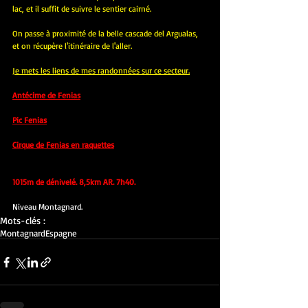
lac, et il suffit de suivre le sentier cairné.
On passe à proximité de la belle cascade del Argualas, 
et on récupère l'itinéraire de l'aller.
Je mets les liens de mes randonnées sur ce secteur.
Antécime de Fenias
Pic Fenias
Cirque de Fenias en raquettes
1015m de dénivelé. 8,5km AR. 7h40.
Niveau Montagnard.
Mots-clés :
Montagnard
Espagne