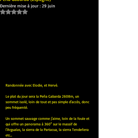
Dernière mise à jour :
29 juin
Noté NaN étoiles sur 5.
Randonnée avec Elodie, et Hervé.
Le plat du jour sera la Peña Gabarda 2608m, un 
sommet isolé, loin de tout et pas simple d'accès, donc 
peu fréquenté.
Un sommet sauvage comme j'aime, loin de la foule et 
qui offre un panorama à 360° sur le massif de 
l'Argualas, la sierra de la Partacua, la sierra Tendeñera 
etc...