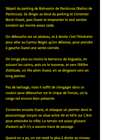
Départ du parking de Balneario de Panticosa (Baños de 
Panticosa). Se diriger au bout du parking et s'orienter 
Nord-Ouest, puis Ouest et emprunter le seul sentier 
existant qui monte assez raide.
On débouche sur un plateau, et à droite c'est l'itinéraire 
pour aller au Garmo Negro qu'on délaisse, pour prendre 
à gauche Ouest une sente cairnée.
On longe plus ou moins le barranco de Argualas, en 
suivant les cairns, puis on le traverse, et vers 1989m 
d'altitude, on file plein Ouest, en se dirigeant vers un 
long pierrier.	
Pas de balisage, mais il suffit de s'engager dans ce 
couloir pour déboucher sur le cirque de Fenias, où la 
neige est encore bien présente.
S'orienter ensuite Ouest, et attaquer un pierrier dont le 
pourcentage moyen se situe entre 40 et 46% sur 1,1km 
pour atteindre la crête. Le terrain est assez glissant 
d'autant qu'il n'y a aucune trace de passage.
Quand on a pu, on est resté le plus à droite au niveau 