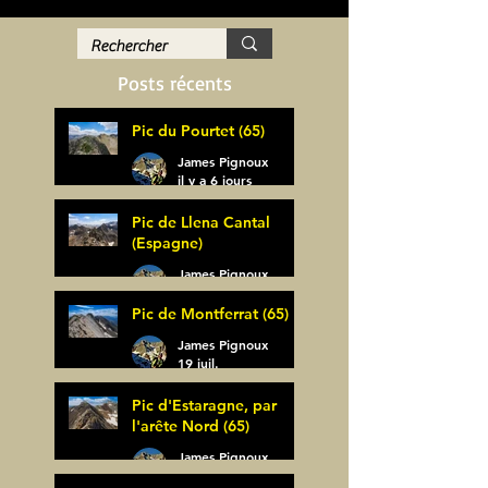
Posts récents
Pic du Pourtet (65)
James Pignoux
il y a 6 jours
Pic de Llena Cantal
(Espagne)
James Pignoux
30 juil.
Pic de Montferrat (65)
James Pignoux
19 juil.
Pic d'Estaragne, par
l'arête Nord (65)
James Pignoux
14 juil.