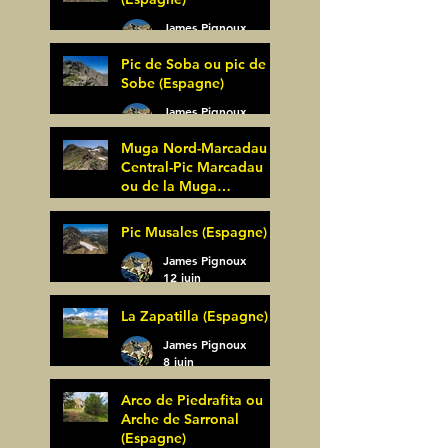
James Pignoux
27 juin
Pic de Soba ou pic de
Sobe (Espagne)
James Pignoux
25 juin
Muga Nord-Marcadau
Central-Pic Marcadau
ou de la Muga
(Espagne)
James Pignoux
Pic Musales (Espagne)
21 juin
James Pignoux
12 juin
La Zapatilla (Espagne)
James Pignoux
8 juin
Arco de Piedrafita ou
Arche de Sarronal
(Espagne)