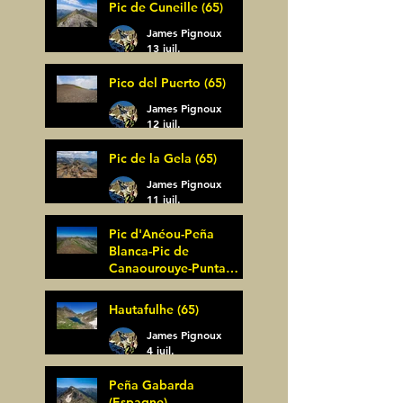
Pic de Cuneille (65)
James Pignoux
13 juil.
Pico del Puerto (65)
James Pignoux
12 juil.
Pic de la Gela (65)
James Pignoux
11 juil.
Pic d'Anéou-Peña
Blanca-Pic de
Canaourouye-Punta
Bagüer (64)
James Pignoux
Hautafulhe (65)
5 juil.
James Pignoux
4 juil.
Peña Gabarda
(Espagne)