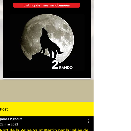
Listing de mes randonnées
Post
James Pignoux
22 mai 2022
Port de la Peyre Saint Martin par la vallée de