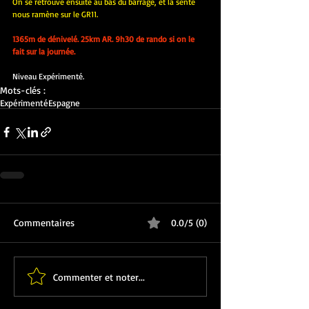
On se retrouve ensuite au bas du barrage, et la sente 
nous ramène sur le GR11.
1365m de dénivelé. 25km AR. 9h30 de rando si on le 
fait sur la journée.
Niveau Expérimenté.
Mots-clés :
Expérimenté
Espagne
Commentaires
0.0/5 (0)
Commenter et noter...