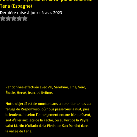
Tena (Espagne)
Dernière mise à jour :
4 avr. 2023
Noté NaN étoiles sur 5.
Randonnée effectuée avec Val, Sandrine, Line, Véro, 
Élodie, Hervé, Jean, et Jérôme.
Notre objectif est de monter dans un premier temps au 
refuge de Respomluso, où nous passerons la nuit, puis 
le lendemain selon l'enneigement encore bien présent, 
soit d'aller aux lacs de la Fache, ou au Port de la Peyre 
saint Martin (Collado de la Piedra de San Martin) dans 
la vallée de Tena.