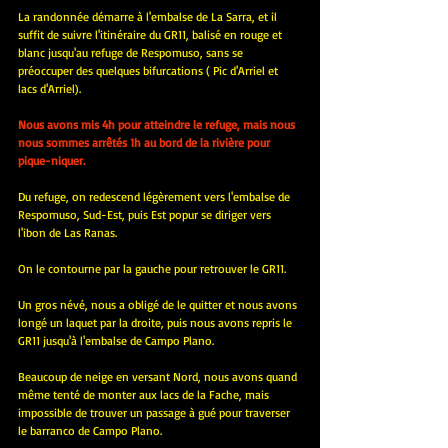
La randonnée démarre à l'embalse de La Sarra, et il 
suffit de suivre l'itinéraire du GR11, balisé en rouge et 
blanc jusqu'au refuge de Respomuso, sans se 
préoccuper des quelques bifurcations ( Pic d'Arriel et 
lacs d'Arriel).
Nous avons mis 4h pour atteindre le refuge, mais nous 
nous sommes arrêtés 1h au bord de la rivière pour 
pique-niquer.
Du refuge, on redescend légèrement vers l'embalse de 
Respomuso, Sud-Est, puis Est popur se diriger vers 
l'ibon de Las Ranas.
On le contourne par la gauche pour retrouver le GR11.
Un gros névé, nous a obligé de le quitter et nous avons 
longé un laquet par la droite, puis nous avons repris le 
GR11 jusqu'à l'embalse de Campo Plano.
Beaucoup de neige en versant Nord, nous avons quand 
même tenté de monter aux lacs de la Fache, mais 
impossible de trouver un passage à gué pour traverser 
le barranco de Campo Plano.