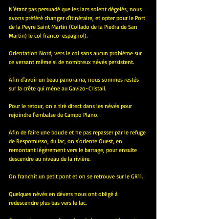
N'étant pas persuadé que les lacs soient dégelés, nous 
avons préféré changer d'itinéraire, et opter pour le Port 
de la Peyre Saint Martin (Collado de la Piedra de San 
Martin) le col franco-espagnol).
Orientation Nord, vers le col sans aucun problème sur 
ce versant même si de nombreux névés persistent.
Afin d'avoir un beau panorama, nous sommes restés 
sur la crête qui mène au Gavizo-Cristail.
Pour le retour, on a tiré direct dans les névés pour 
rejoindre l'embalse de Campo Plano.
Afin de faire une boucle et ne pas repasser par le refuge 
de Respomusso, du lac, on s'oriente Ouest, en 
remontant légèrement vers le barrage, pour ensuite 
descendre au niveau de la rivière.
On franchit un petit pont et on se retrouve sur le GR11.
Quelques névés en dévers nous ont obligé à 
redescendre plus bas vers le lac.