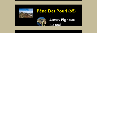
James Pignoux
Pène Det Pouri (65)
7 juin
James Pignoux
30 mai
Alquezar-Meson de
Sevil (Espagne)
James Pignoux
25 mai
Rodellar-Fajas del
Mascun (Espagne)
James Pignoux
24 mai
Salto de Bierge-Peña
Falconera (Espagne)
James Pignoux
23 mai
Pène Mieytadere-
Cuyalaret (64)
James Pignoux
21 mai