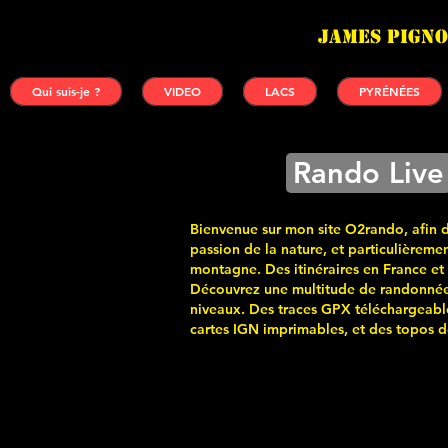
James PIGNO
Qui suis-je ?
VIDEO
LACS
PYRÉNÉES
Rando Live
Bienvenue sur mon site O2rando, afin 
passion de la nature, et particulièremen
montagne. Des itinéraires en France et
Découvrez une multitude de randonnée
niveaux. Des traces GPX téléchargeabl
cartes
IGN imprimables, et des topos de