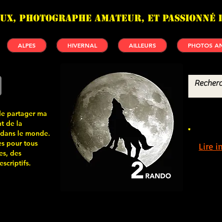
UX, photographe amateur, et passionné 
ALPES
HIVERNAL
AILLEURS
PHOTOS AN
de partager ma
t de la
 dans le monde.
s pour tous
Lire 
es, des
scriptifs.