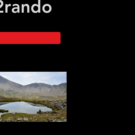
2
rando