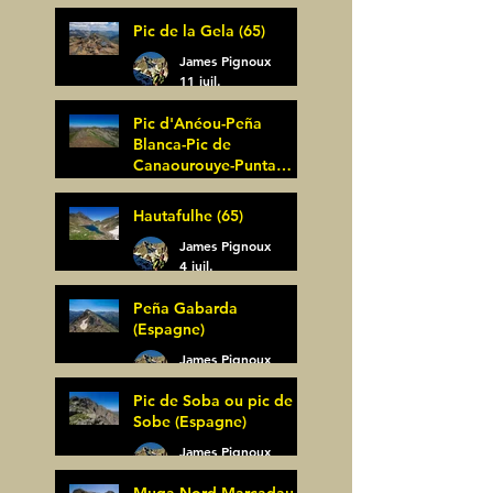
Pic de la Gela (65)
James Pignoux
11 juil.
Pic d'Anéou-Peña
Blanca-Pic de
Canaourouye-Punta
Bagüer (64)
James Pignoux
Hautafulhe (65)
5 juil.
James Pignoux
4 juil.
Peña Gabarda
(Espagne)
James Pignoux
27 juin
Pic de Soba ou pic de
Sobe (Espagne)
James Pignoux
25 juin
Muga Nord-Marcadau