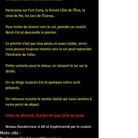
Panorama sur Fort Carra, la Pointe Côte de l'Âne, la 
cime de Pal, les lacs de l'Estrop...
Pour éviter de revenir vers le col, prendre un couloir 
Nord-Est et descendre le pierrier.
Ce pierrier n'est pas trop pentu et assez stable, sinon 
vous pouvez toujours revenir vers le col pour reprendre 
l'itinéraire de l'aller.
Petite variante pour le retour, en laissant le lac sur la 
droite.
On se dirige toujours Est et quelques cairns sont 
présents.
On retrouve ensuite le sentier balisé qui nous ramène à 
notre point de départ.
830m de dénivelé, 10,6 km AR pour 5h10 de rando.
Niveau Randonneur si AR et Expérimenté par le couloir.
Mots-clés :