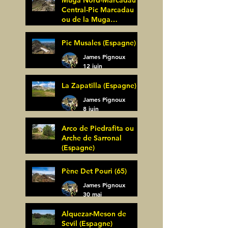
Central-Pic Marcadau
ou de la Muga
(Espagne)
James Pignoux
Pic Musales (Espagne)
21 juin
James Pignoux
12 juin
La Zapatilla (Espagne)
James Pignoux
8 juin
Arco de Piedrafita ou
Arche de Sarronal
(Espagne)
James Pignoux
Pène Det Pouri (65)
7 juin
James Pignoux
30 mai
Alquezar-Meson de
Sevil (Espagne)