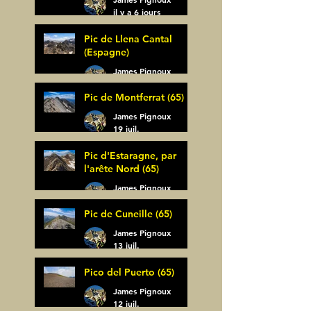
il y a 6 jours
Pic de Llena Cantal
(Espagne)
James Pignoux
30 juil.
Pic de Montferrat (65)
James Pignoux
19 juil.
Pic d'Estaragne, par
l'arête Nord (65)
James Pignoux
14 juil.
Pic de Cuneille (65)
James Pignoux
13 juil.
Pico del Puerto (65)
James Pignoux
12 juil.