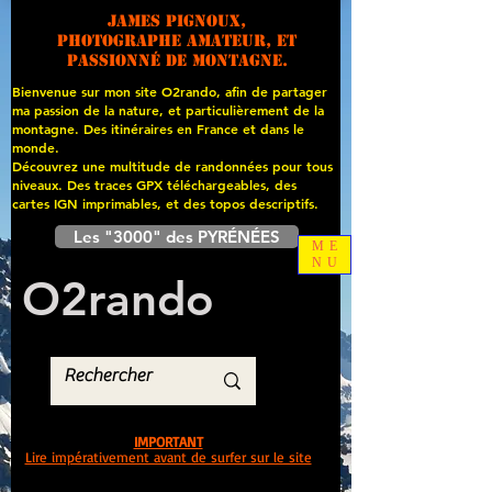
James PIGNOUX,
photographe amateur, et
passionné de montagne.
Bienvenue sur mon site O2rando, afin de partager
ma passion de la nature, et particulièrement de la
montagne. Des itinéraires en France et dans le
monde.
Découvrez une multitude de randonnées pour tous
niveaux. Des traces GPX téléchargeables, des
cartes
IGN imprimables, et des topos descriptifs.
Les "3000" des PYRÉNÉES
ME
NU
O
2
rando
IMPORTANT
Lire impérativement avant de surfer sur le site