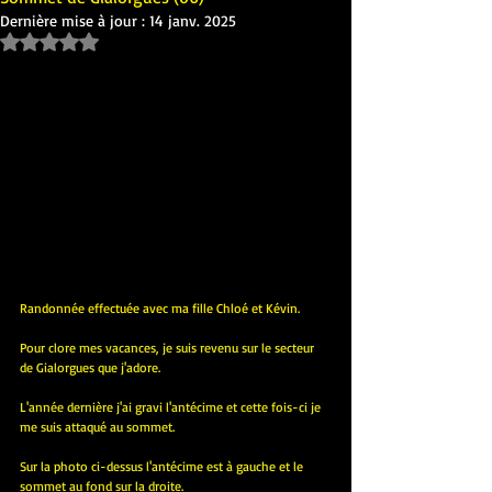
Dernière mise à jour :
14 janv. 2025
Noté NaN étoiles sur 5.
Randonnée effectuée avec ma fille Chloé et Kévin.
Pour clore mes vacances, je suis revenu sur le secteur 
de Gialorgues que j'adore.
L'année dernière j'ai gravi l'antécime et cette fois-ci je 
me suis attaqué au sommet.
Sur la photo ci-dessus l'antécime est à gauche et le 
sommet au fond sur la droite.