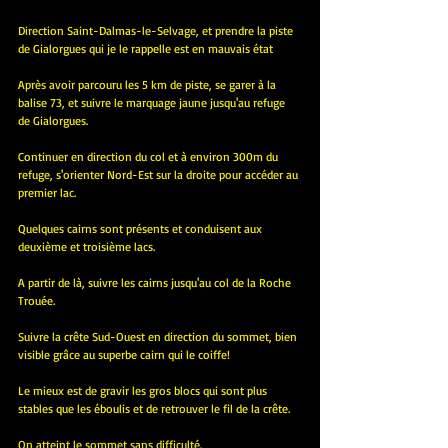
Direction Saint-Dalmas-le-Selvage, et prendre la piste 
de Gialorgues qui je le rappelle est en mauvais état
Après avoir parcouru les 5 km de piste, se garer à la 
balise 73, et suivre le marquage jaune jusqu'au refuge 
de Gialorgues.
Continuer en direction du col et à environ 300m du 
refuge, s'orienter Nord-Est sur la droite pour accéder au 
premier lac.
Quelques cairns sont présents et conduisent aux 
deuxième et troisième lacs.
A partir de là, suivre les cairns jusqu'au col de la Roche 
Trouée.
Suivre la crête Sud-Ouest en direction du sommet, bien 
visible grâce au superbe cairn qui le coiffe!
Le mieux est de gravir les gros blocs qui sont plus 
stables que les éboulis et de retrouver le fil de la crête.
On atteint le sommet sans difficulté.