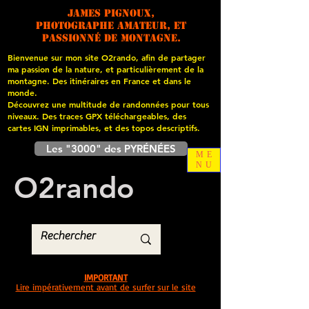
James PIGNOUX,
photographe amateur, et
passionné de montagne.
Bienvenue sur mon site O2rando, afin de partager
ma passion de la nature, et particulièrement de la
montagne. Des itinéraires en France et dans le
monde.
Découvrez une multitude de randonnées pour tous
niveaux. Des traces GPX téléchargeables, des
cartes
IGN imprimables, et des topos descriptifs.
Les "3000" des PYRÉNÉES
ME
NU
O
2
rando
IMPORTANT
Lire impérativement avant de surfer sur le site