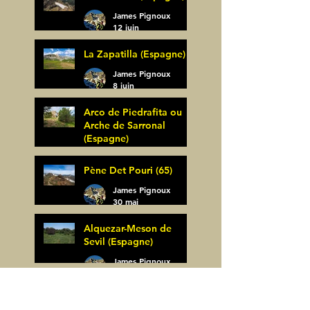
James Pignoux
12 juin
La Zapatilla (Espagne)
James Pignoux
8 juin
Arco de Piedrafita ou
Arche de Sarronal
(Espagne)
James Pignoux
Pène Det Pouri (65)
7 juin
James Pignoux
30 mai
Alquezar-Meson de
Sevil (Espagne)
James Pignoux
25 mai
Rodellar-Fajas del
Mascun (Espagne)