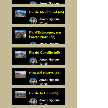
James Pignoux
30 juil.
Pic de Montferrat (65)
James Pignoux
19 juil.
Pic d'Estaragne, par
l'arête Nord (65)
James Pignoux
14 juil.
Pic de Cuneille (65)
James Pignoux
13 juil.
Pico del Puerto (65)
James Pignoux
12 juil.
Pic de la Gela (65)
James Pignoux
11 juil.