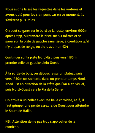
Nous avons laissé les raquettes dans les voitures et 
avons opté pour les crampons car en ce moment, ils 
s'avèrent plus utiles.
On peut se garer sur le bord de la route, environ 900m 
après Gripp, ou prendre la piste sur 5O mètres et se 
garer sur  la piste de gauche sans issue, à condition qu'il 
n'y ait pas de neige, ou alors avoir un 4X4
Continuer sur la piste Nord-Est, puis vers 1185m 
prendre celle de gauche plein Ouest.
À la sortie du bois, on débouche sur un plateau puis 
vers 1450m on s'oriente dans un premier temps Nord, 
Nord-Est en direction de la crête que l'on a en visuel, 
puis Nord-Ouest vers le Pla de la Serre.
On arrive à un collet avec une belle corniche, et là, il 
faut grimper une pente assez raide Ouest pour atteindre 
le Soum de Hailla.
NB
:  Attention de ne pas trop s'approcher de la 
corniche.