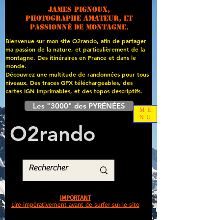
James PIGNOUX,
photographe amateur, et
passionné de montagne.
Bienvenue sur mon site O2rando, afin de partager
ma passion de la nature, et particulièrement de la
montagne. Des itinéraires en France et dans le
monde.
Découvrez une multitude de randonnées pour tous
niveaux. Des traces GPX téléchargeables, des
cartes
IGN imprimables, et des topos descriptifs.
Les "3000" des PYRÉNÉES
ME
NU
O
2
rando
IMPORTANT
Lire impérativement avant de surfer sur le site