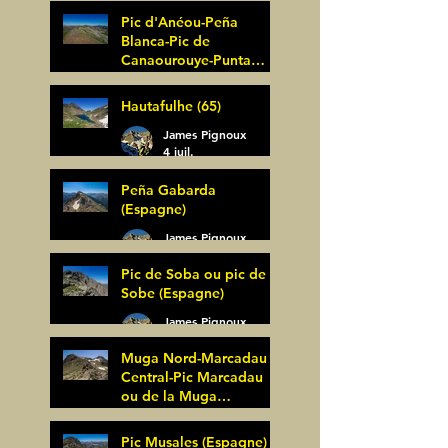
Pic d'Anéou-Peña
Blanca-Pic de
Canaourouye-Punta
Bagüer (64)
James Pignoux
Hautafulhe (65)
5 juil.
James Pignoux
4 juil.
Peña Gabarda
(Espagne)
James Pignoux
27 juin
Pic de Soba ou pic de
Sobe (Espagne)
James Pignoux
25 juin
Muga Nord-Marcadau
Central-Pic Marcadau
ou de la Muga
(Espagne)
James Pignoux
Pic Musales (Espagne)
21 juin