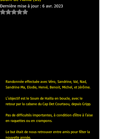
Dernière mise à jour :
6 avr. 2023
Noté NaN étoiles sur 5.
Randonnée effectuée avec Véro, Sandrine, Val, Nad, 
Sandrine Ma, Elodie, Hervé, Benoit, Michel, et Jérôme.
L'objectif est le Soum de Hailla en boucle, avec le 
retour par la cabane du Cap Det Courtaou, depuis Gripp.
Pas de difficultés importantes, à condition d'être à l'aise 
en raquettes ou en crampons.
Le but était de nous retrouver entre amis pour fêter la 
nouvelle année.