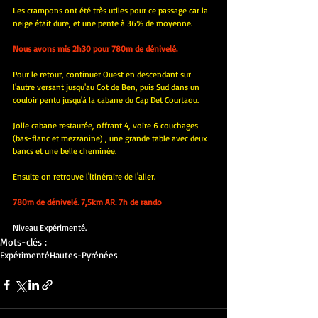
Les crampons ont été très utiles pour ce passage car la 
neige était dure, et une pente à 36% de moyenne.
Nous avons mis 2h30 pour 780m de dénivelé.
Pour le retour, continuer Ouest en descendant sur 
l'autre versant jusqu'au Cot de Ben, puis Sud dans un 
couloir pentu jusqu'à la cabane du Cap Det Courtaou.
Jolie cabane restaurée, offrant 4, voire 6 couchages 
(bas-flanc et mezzanine) , une grande table avec deux 
bancs et une belle cheminée.
Ensuite on retrouve l'itinéraire de l'aller.
780m de dénivelé. 7,5km AR. 7h de rando
Niveau Expérimenté.
Mots-clés :
Expérimenté
Hautes-Pyrénées