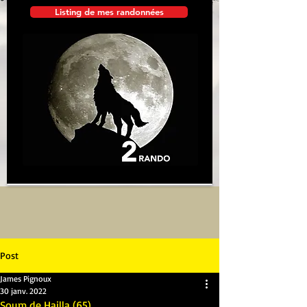
Listing de mes randonnées
Post
James Pignoux
30 janv. 2022
Soum de Hailla (65)