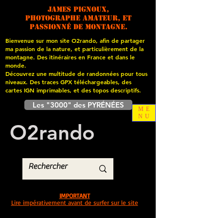
James PIGNOUX,
photographe amateur, et
passionné de montagne.
Bienvenue sur mon site O2rando, afin de partager
ma passion de la nature, et particulièrement de la
montagne. Des itinéraires en France et dans le
monde.
Découvrez une multitude de randonnées pour tous
niveaux. Des traces GPX téléchargeables, des
cartes
IGN imprimables, et des topos descriptifs.
Les "3000" des PYRÉNÉES
ME
NU
O
2
rando
IMPORTANT
Lire impérativement avant de surfer sur le site