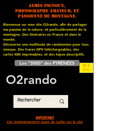
James PIGNOUX,
photographe amateur, et
passionné de montagne.
Bienvenue sur mon site O2rando, afin de partager
ma passion de la nature, et particulièrement de la
montagne. Des itinéraires en France et dans le
monde.
Découvrez une multitude de randonnées pour tous
niveaux. Des traces GPX téléchargeables, des
cartes
IGN imprimables, et des topos descriptifs.
Les "3000" des PYRÉNÉES
ME
NU
O
2
rando
IMPORTANT
Lire impérativement avant de surfer sur le site