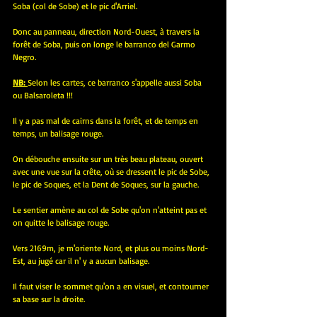
Soba (col de Sobe) et le pic d'Arriel.
Donc au panneau, direction Nord-Ouest, à travers la 
forêt de Soba, puis on longe le barranco del Garmo 
Negro.
NB: 
Selon les cartes, ce barranco s'appelle aussi Soba 
ou Balsaroleta !!!
Il y a pas mal de cairns dans la forêt, et de temps en 
temps, un balisage rouge.
On débouche ensuite sur un très beau plateau, ouvert 
avec une vue sur la crête, où se dressent le pic de Sobe, 
le pic de Soques, et la Dent de Soques, sur la gauche.
Le sentier amène au col de Sobe qu'on n'atteint pas et 
on quitte le balisage rouge.
Vers 2169m, je m'oriente Nord, et plus ou moins Nord-
Est, au jugé car il n' y a aucun balisage.
Il faut viser le sommet qu'on a en visuel, et contourner 
sa base sur la droite.