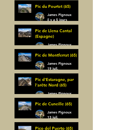
Pic du Pourtet (65)
James Pignoux
il y a 5 jours
Pic de Llena Cantal
(Espagne)
James Pignoux
30 juil.
Pic de Montferrat (65)
James Pignoux
19 juil.
Pic d'Estaragne, par
l'arête Nord (65)
James Pignoux
14 juil.
Pic de Cuneille (65)
James Pignoux
13 juil.
Pico del Puerto (65)