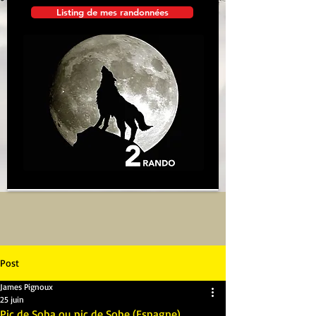
Listing de mes randonnées
Post
James Pignoux
25 juin
Pic de Soba ou pic de Sobe (Espagne)