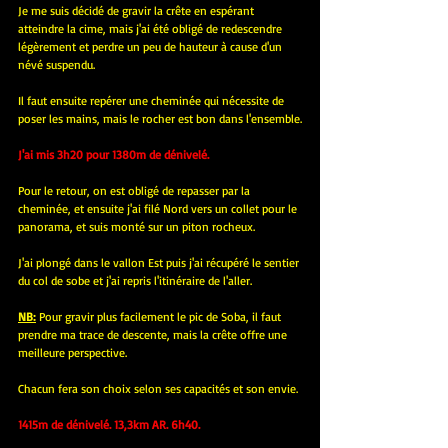
Je me suis décidé de gravir la crête en espérant 
atteindre la cime, mais j'ai été obligé de redescendre 
légèrement et perdre un peu de hauteur à cause d'un 
névé suspendu.
Il faut ensuite repérer une cheminée qui nécessite de 
poser les mains, mais le rocher est bon dans l'ensemble.
J'ai mis 3h20 pour 1380m de dénivelé.
Pour le retour, on est obligé de repasser par la 
cheminée, et ensuite j'ai filé Nord vers un collet pour le 
panorama, et suis monté sur un piton rocheux.
J'ai plongé dans le vallon Est puis j'ai récupéré le sentier 
du col de sobe et j'ai repris l'itinéraire de l'aller.
NB:
 Pour gravir plus facilement le pic de Soba, il faut 
prendre ma trace de descente, mais la crête offre une 
meilleure perspective.
Chacun fera son choix selon ses capacités et son envie.
1415m de dénivelé. 13,3km AR. 6h40.