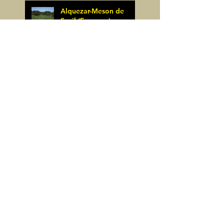
Alquezar-Meson de
Sevil (Espagne)
James Pignoux
25 mai
Rodellar-Fajas del
Mascun (Espagne)
James Pignoux
24 mai
Salto de Bierge-Peña
Falconera (Espagne)
James Pignoux
23 mai
Pène Mieytadere-
Cuyalaret (64)
James Pignoux
21 mai
Crête d'Aulère (64)
James Pignoux
11 mai
Cerro Alto (Espagne)