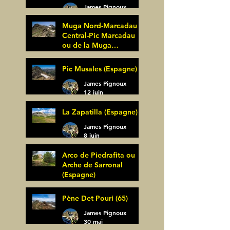
James Pignoux
25 juin
Muga Nord-Marcadau
Central-Pic Marcadau
ou de la Muga
(Espagne)
James Pignoux
Pic Musales (Espagne)
21 juin
James Pignoux
12 juin
La Zapatilla (Espagne)
James Pignoux
8 juin
Arco de Piedrafita ou
Arche de Sarronal
(Espagne)
James Pignoux
Pène Det Pouri (65)
7 juin
James Pignoux
30 mai