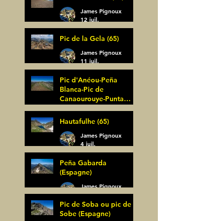
James Pignoux
12 juil.
Pic de la Gela (65)
James Pignoux
11 juil.
Pic d'Anéou-Peña
Blanca-Pic de
Canaourouye-Punta
Bagüer (64)
James Pignoux
Hautafulhe (65)
5 juil.
James Pignoux
4 juil.
Peña Gabarda
(Espagne)
James Pignoux
27 juin
Pic de Soba ou pic de
Sobe (Espagne)