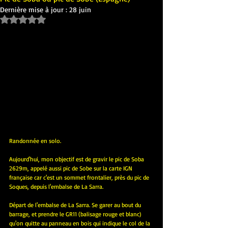
Dernière mise à jour :
28 juin
Noté NaN étoiles sur 5.
Randonnée en solo.
Aujourd'hui, mon objectif est de gravir le pic de Soba 
2629m, appelé aussi pic de Sobe sur la carte IGN 
française car c'est un sommet frontalier, près du pic de 
Soques, depuis l'embalse de La Sarra.
Départ de l'embalse de La Sarra. Se garer au bout du 
barrage, et prendre le GR11 (balisage rouge et blanc) 
qu'on quitte au panneau en bois qui indique le col de la 