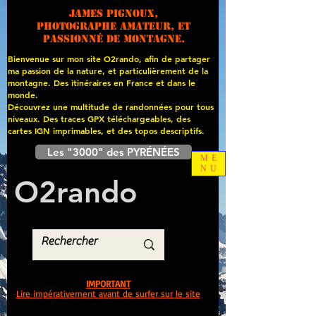
James PIGNOUX,
photographe amateur, et
passionné de montagne.
Bienvenue sur mon site O2rando, afin de partager
ma passion de la nature, et particulièrement de la
montagne. Des itinéraires en France et dans le
monde.
Découvrez une multitude de randonnées pour tous
niveaux. Des traces GPX téléchargeables, des
cartes
IGN imprimables, et des topos descriptifs.
Les "3000" des PYRÉNÉES
ME
NU
O
2
rando
IMPORTANT
Lire impérativement avant de surfer sur le site