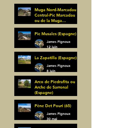
25 juin
Muga Nord-Marcadau
Central-Pic Marcadau
ou de la Muga
(Espagne)
James Pignoux
Pic Musales (Espagne)
21 juin
James Pignoux
12 juin
La Zapatilla (Espagne)
James Pignoux
8 juin
Arco de Piedrafita ou
Arche de Sarronal
(Espagne)
James Pignoux
Pène Det Pouri (65)
7 juin
James Pignoux
30 mai