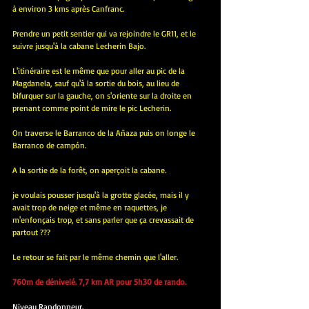
à environ 3 kms après Canfranc.
Prendre un petit sentier qui va rejoindre le GR11, et le 
suivre jusqu'à la cabane Lecherin Bajo.
L'itinéraire est le même que pour aller au pic de la 
Magdanela, sauf qu'à la sortie du bois, au lieu de 
bifurquer sur la gauche, on s'oriente sur la droite en 
prenant comme point de mire le pic Lecherin.
On traverse le Barranco de la Añaza puis on longe le 
Barranco de campón.
A la sortie de la forêt, on aperçoit la cabane.
je voulais pousser jusqu'à la grotte glacée, mais il y 
avait trop de neige et même en raquettes, je 
m'enfonçais trop, et sans parler que ça crevassait de 
partout ???
Le retour se fait par le même chemin que l'aller.
760m de dénivelé. 7,7 km AR pour 5h30 de rando.
Niveau Randonneur.