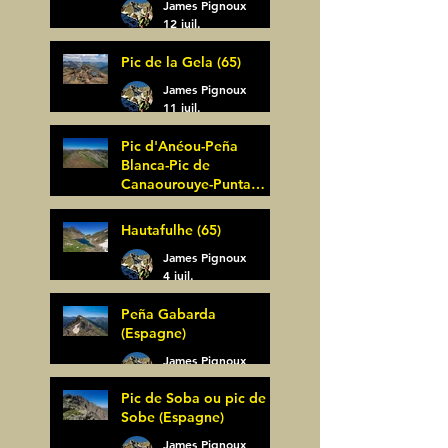
James Pignoux
12 juil.
Pic de la Gela (65)
James Pignoux
11 juil.
Pic d'Anéou-Peña
Blanca-Pic de
Canaourouye-Punta
Bagüer (64)
James Pignoux
Hautafulhe (65)
5 juil.
James Pignoux
4 juil.
Peña Gabarda
(Espagne)
James Pignoux
27 juin
Pic de Soba ou pic de
Sobe (Espagne)
James Pignoux