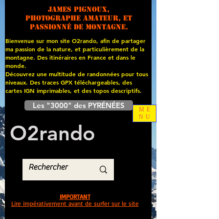
James PIGNOUX,
photographe amateur, et
passionné de montagne.
Bienvenue sur mon site O2rando, afin de partager
ma passion de la nature, et particulièrement de la
montagne. Des itinéraires en France et dans le
monde.
Découvrez une multitude de randonnées pour tous
niveaux. Des traces GPX téléchargeables, des
cartes
IGN imprimables, et des topos descriptifs.
Les "3000" des PYRÉNÉES
ME
NU
O
2
rando
IMPORTANT
Lire impérativement avant de surfer sur le site