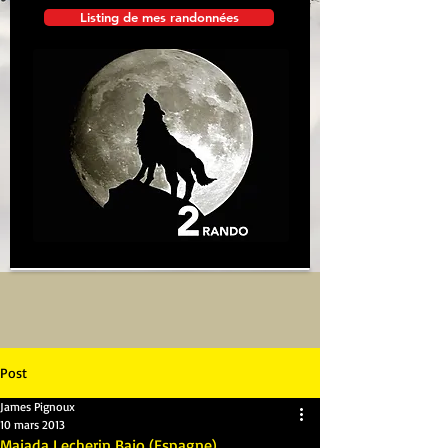
Listing de mes randonnées
Post
James Pignoux
10 mars 2013
Majada Lecherin Bajo (Espagne)