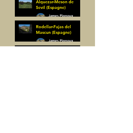
Alquezar-Meson de
Sevil (Espagne)
James Pignoux
25 mai
Rodellar-Fajas del
Mascun (Espagne)
James Pignoux
24 mai
Salto de Bierge-Peña
Falconera (Espagne)
James Pignoux
23 mai
Pène Mieytadere-
Cuyalaret (64)
James Pignoux
21 mai
Crête d'Aulère (64)
James Pignoux
11 mai
Cerro Alto (Espagne)