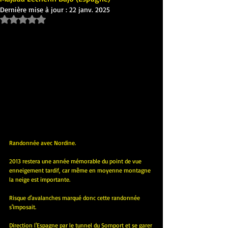
Dernière mise à jour :
22 janv. 2025
Noté NaN étoiles sur 5.
Randonnée avec Nordine.
2013 restera une année mémorable du point de vue 
enneigement tardif, car même en moyenne montagne 
la neige est importante.
Risque d'avalanches marqué donc cette randonnée 
s'imposait.
Direction l'Espagne par le tunnel du Somport et se garer 