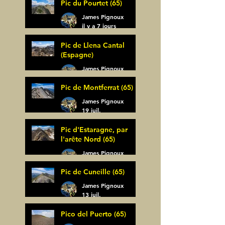
Pic du Pourtet (65)
James Pignoux
il y a 7 jours
Pic de Llena Cantal
(Espagne)
James Pignoux
30 juil.
Pic de Montferrat (65)
James Pignoux
19 juil.
Pic d'Estaragne, par
l'arête Nord (65)
James Pignoux
14 juil.
Pic de Cuneille (65)
James Pignoux
13 juil.
Pico del Puerto (65)