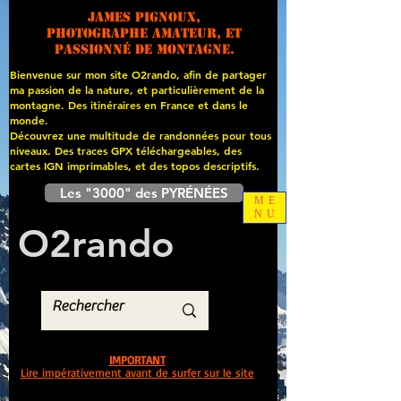
James PIGNOUX,
photographe amateur, et
passionné de montagne.
Bienvenue sur mon site O2rando, afin de partager
ma passion de la nature, et particulièrement de la
montagne. Des itinéraires en France et dans le
monde.
Découvrez une multitude de randonnées pour tous
niveaux. Des traces GPX téléchargeables, des
cartes
IGN imprimables, et des topos descriptifs.
Les "3000" des PYRÉNÉES
ME
NU
O
2
rando
IMPORTANT
Lire impérativement avant de surfer sur le site