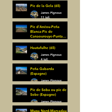
Pic de la Gela (65)
James Pignoux
11 juil.
Pic d'Anéou-Peña
Blanca-Pic de
Canaourouye-Punta
Bagüer (64)
James Pignoux
Hautafulhe (65)
5 juil.
James Pignoux
4 juil.
Peña Gabarda
(Espagne)
James Pignoux
27 juin
Pic de Soba ou pic de
Sobe (Espagne)
James Pignoux
25 juin
Muga Nord-Marcadau