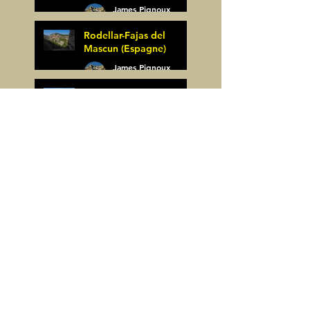
James Pignoux
25 mai
Rodellar-Fajas del
Mascun (Espagne)
James Pignoux
24 mai
Salto de Bierge-Peña
Falconera (Espagne)
James Pignoux
23 mai
Pène Mieytadere-
Cuyalaret (64)
James Pignoux
21 mai
Crête d'Aulère (64)
James Pignoux
11 mai
Cerro Alto (Espagne)
James Pignoux
6 mai