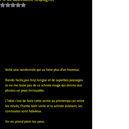
Noté NaN étoiles sur 5.
Voilà une randonnée qui va faire plus d'un heureux.
Rando facile,pas trop longue et de superbes paysages. 
Je ne me lasse pas de ce schiste rouge qui donne aux 
photos un peps incroyable.
L'idéal c'est de faire cette sortie au printemps car entre 
les névés, l'herbe bien verte et le schiste éclatant, les 
contrastes sont fabuleux.
On en prend plein les yeux.