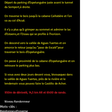
Départ du parking d'Espelunguère juste avant le tunnel 
du Somport,à droite.
On traverse le bois jusqu'à la cabane Caillabère et l'on 
va au col d'Acué.
Il n'y a plus qu'à grimper au sommet et admirer le lac 
d'Estaens,et l'Ossau qui se profile à l'horizon.
On descend vers la vallée de Aguas Tuertas et on 
amorce le retour jusqu'au "paso de Escalé"pour 
traverser le bois d'Espelunguère.
On passe à proximité de la cabane d'Espelunguère et on 
retrouve le parking plus bas.
Si vous avez deux jours devant vous, bivouaquez dans 
la vallée de Aguas Tuertas, près de la rivière et le 
lendemain vous pouvez faire le Castillo de Acher.
950m de dénivelé, 14,5 km AR et 6h00 de rando.
Niveau Randonneur
Mots-clés :
Randonneur
Espagne