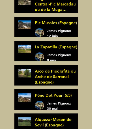
Central-Pic Marcadau
ou de la Muga
(Espagne)
James Pignoux
Pic Musales (Espagne)
21 juin
James Pignoux
12 juin
La Zapatilla (Espagne)
James Pignoux
8 juin
Arco de Piedrafita ou
Arche de Sarronal
(Espagne)
James Pignoux
Pène Det Pouri (65)
7 juin
James Pignoux
30 mai
Alquezar-Meson de
Sevil (Espagne)