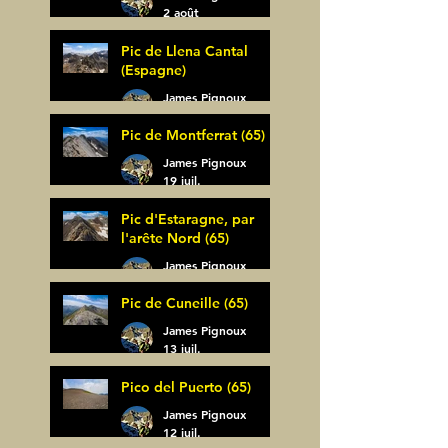
2 août
Pic de Llena Cantal
(Espagne)
James Pignoux
30 juil.
Pic de Montferrat (65)
James Pignoux
19 juil.
Pic d'Estaragne, par
l'arête Nord (65)
James Pignoux
14 juil.
Pic de Cuneille (65)
James Pignoux
13 juil.
Pico del Puerto (65)
James Pignoux
12 juil.