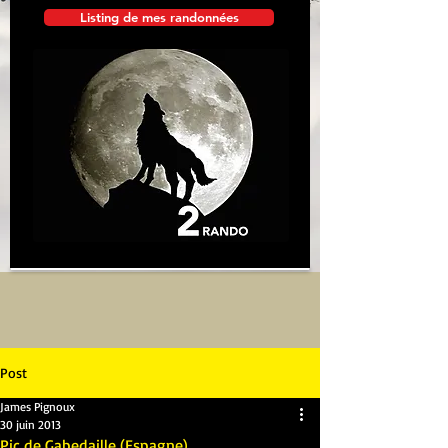
Listing de mes randonnées
Post
James Pignoux
30 juin 2013
Pic de Gabedaille (Espagne)