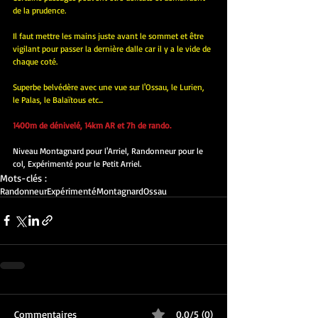
de la prudence.
Il faut mettre les mains juste avant le sommet et être 
vigilant pour passer la dernière dalle car il y a le vide de 
chaque coté. 
Superbe belvédère avec une vue sur l'Ossau, le Lurien, 
le Palas, le Balaïtous etc...
1400m de dénivelé, 14km AR et 7h de rando.
Niveau Montagnard pour l'Arriel, Randonneur pour le 
col, Expérimenté pour le Petit Arriel.
Mots-clés :
Randonneur
Expérimenté
Montagnard
Ossau
Commentaires
0.0/5 (0)