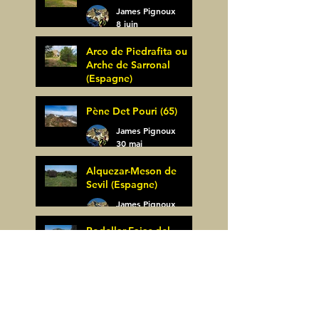
James Pignoux
8 juin
Arco de Piedrafita ou
Arche de Sarronal
(Espagne)
James Pignoux
Pène Det Pouri (65)
7 juin
James Pignoux
30 mai
Alquezar-Meson de
Sevil (Espagne)
James Pignoux
25 mai
Rodellar-Fajas del
Mascun (Espagne)
James Pignoux
24 mai
Salto de Bierge-Peña
Falconera (Espagne)