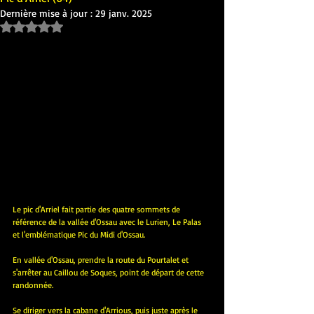
Dernière mise à jour :
29 janv. 2025
Noté NaN étoiles sur 5.
Le pic d'Arriel fait partie des quatre sommets de 
référence de la vallée d'Ossau avec le Lurien, Le Palas 
et l'emblématique Pic du Midi d'Ossau.
En vallée d'Ossau, prendre la route du Pourtalet et 
s'arrêter au Caillou de Soques, point de départ de cette 
randonnée.
Se diriger vers la cabane d'Arrious, puis juste après le 