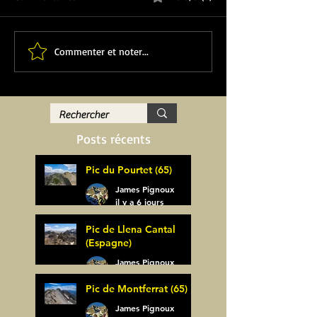
Commenter et noter...
Posts récents
Pic du Pourtet (65)
James Pignoux
il y a 6 jours
Pic de Llena Cantal
(Espagne)
James Pignoux
30 juil.
Pic de Montferrat (65)
James Pignoux