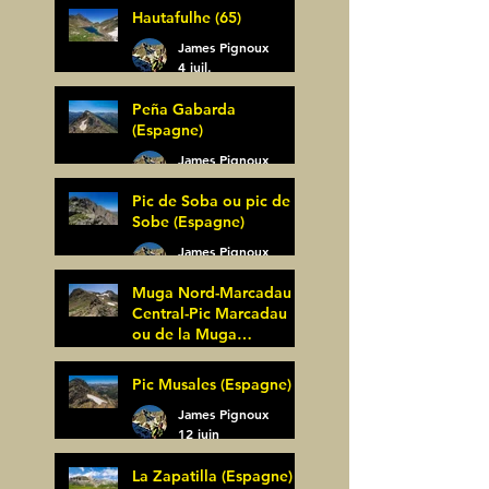
Hautafulhe (65)
5 juil.
James Pignoux
4 juil.
Peña Gabarda
(Espagne)
James Pignoux
27 juin
Pic de Soba ou pic de
Sobe (Espagne)
James Pignoux
25 juin
Muga Nord-Marcadau
Central-Pic Marcadau
ou de la Muga
(Espagne)
James Pignoux
Pic Musales (Espagne)
21 juin
James Pignoux
12 juin
La Zapatilla (Espagne)