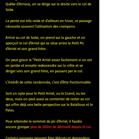
Quèbe d'Arrious, on se dirige sur la droite vers le col de 
Sobe.
La pente est très raide et d'ailleurs en hiver, ce passage 
nécessite souvent l'utilisation des crampons.
Arrivé au col de Sobe, on prend sur la gauche et on 
aperçoit le col d'Arriel qui se situe entre le Petit Pic 
d'Arriel et son grand frère . 
On peut gravir le "Petit Arriel assez facilement si on est 
en jambe et ensuite redescendre sur la crête et se 
diriger vers son grand frère, en passant par le col.
L'intérêt de cette randonnée, c'est d'être fractionnable.
Soit on opte pour le Petit Arriel, ou le Grand, ou les 
deux, mais on peut aussi se contenter de rester au col 
qui offre déjà une belle perspective sur le Balaïtous et le 
Palas.
Pour atteindre le sommet du pic d'Arriel, il faudra 
encore grimper 
plus de 200m de dénivelé depuis le col.
Certains passages peuvent être délicats et demandent 