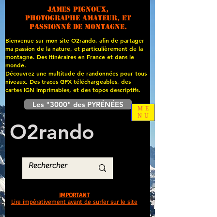
James PIGNOUX,
photographe amateur, et
passionné de montagne.
Bienvenue sur mon site O2rando, afin de partager
ma passion de la nature, et particulièrement de la
montagne. Des itinéraires en France et dans le
monde.
Découvrez une multitude de randonnées pour tous
niveaux. Des traces GPX téléchargeables, des
cartes
IGN imprimables, et des topos descriptifs.
Les "3000" des PYRÉNÉES
ME
NU
O
2
rando
IMPORTANT
Lire impérativement avant de surfer sur le site