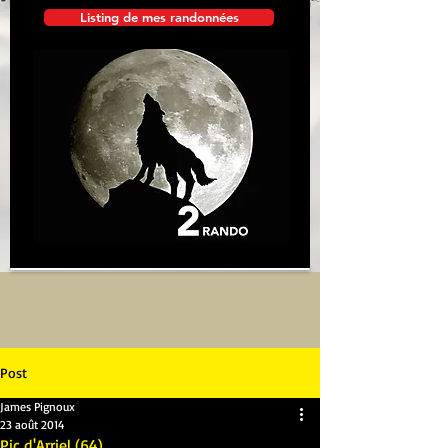
Listing de mes randonnées
Post
James Pignoux
23 août 2014
Pic d'Arriel (64)