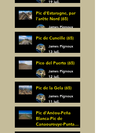
19 juil.
Pic d'Estaragne, par
l'arête Nord (65)
James Pignoux
14 juil.
Pic de Cuneille (65)
James Pignoux
13 juil.
Pico del Puerto (65)
James Pignoux
12 juil.
Pic de la Gela (65)
James Pignoux
11 juil.
Pic d'Anéou-Peña
Blanca-Pic de
Canaourouye-Punta
Bagüer (64)
James Pignoux