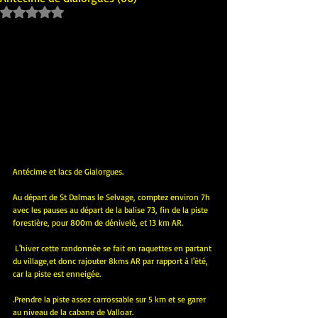
Noté NaN étoiles sur 5.
Antécime et lacs de Gialorgues.
Au départ de St Dalmas le Selvage, comptez environ 7h 
avec les pauses au départ de la balise 73, fin de la piste 
forestière, pour 800m de dénivelé, et 13 km AR. 
L'hiver cette randonnée se fait en raquettes en partant 
du village,et donc rajouter 8kms AR par rapport à l'été, 
car la piste est enneigée.
.Prendre la piste assez carrossable sur 5 km et se garer 
au niveau de la cabane de Valloar.