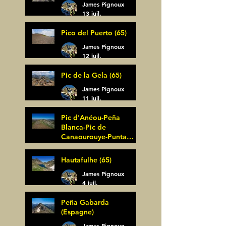
James Pignoux
13 juil.
Pico del Puerto (65)
James Pignoux
12 juil.
Pic de la Gela (65)
James Pignoux
11 juil.
Pic d'Anéou-Peña
Blanca-Pic de
Canaourouye-Punta
Bagüer (64)
James Pignoux
Hautafulhe (65)
5 juil.
James Pignoux
4 juil.
Peña Gabarda
(Espagne)
James Pignoux