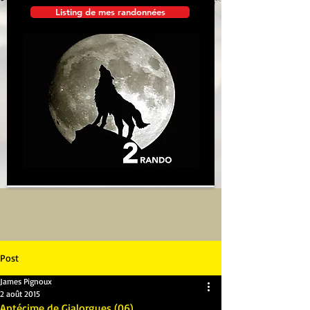
Listing de mes randonnées
Post
James Pignoux
2 août 2015
Antécime de Gialorgues (06)