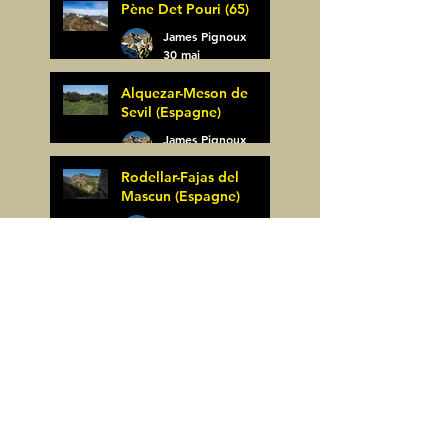
Pène Det Pouri (65)
7 juin
James Pignoux
30 mai
Alquezar-Meson de
Sevil (Espagne)
James Pignoux
25 mai
Rodellar-Fajas del
Mascun (Espagne)
James Pignoux
24 mai
Salto de Bierge-Peña
Falconera (Espagne)
James Pignoux
23 mai
Pène Mieytadere-
Cuyalaret (64)
James Pignoux
21 mai
Crête d'Aulère (64)