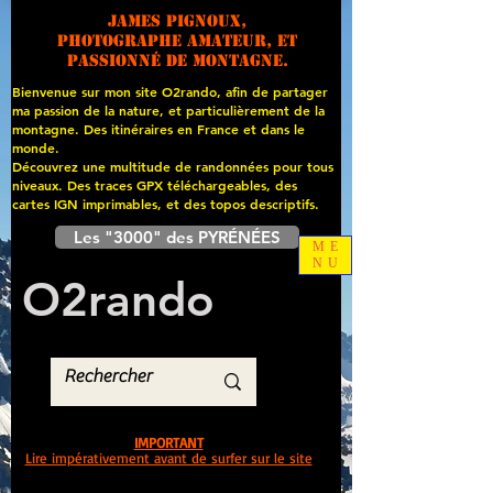
James PIGNOUX,
photographe amateur, et
passionné de montagne.
Bienvenue sur mon site O2rando, afin de partager
ma passion de la nature, et particulièrement de la
montagne. Des itinéraires en France et dans le
monde.
Découvrez une multitude de randonnées pour tous
niveaux. Des traces GPX téléchargeables, des
cartes
IGN imprimables, et des topos descriptifs.
Les "3000" des PYRÉNÉES
ME
NU
O
2
rando
IMPORTANT
Lire impérativement avant de surfer sur le site