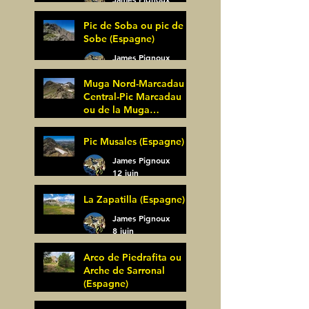
27 juin
Pic de Soba ou pic de
Sobe (Espagne)
James Pignoux
25 juin
Muga Nord-Marcadau
Central-Pic Marcadau
ou de la Muga
(Espagne)
James Pignoux
Pic Musales (Espagne)
21 juin
James Pignoux
12 juin
La Zapatilla (Espagne)
James Pignoux
8 juin
Arco de Piedrafita ou
Arche de Sarronal
(Espagne)
James Pignoux