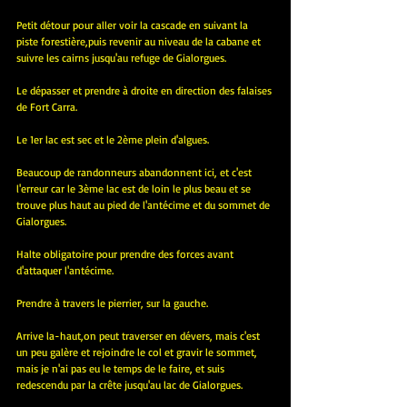
Petit détour pour aller voir la cascade en suivant la 
piste forestière,puis revenir au niveau de la cabane et 
suivre les cairns jusqu'au refuge de Gialorgues.
Le dépasser et prendre à droite en direction des falaises 
de Fort Carra.
Le 1er lac est sec et le 2ème plein d'algues.
Beaucoup de randonneurs abandonnent ici, et c'est 
l'erreur car le 3ème lac est de loin le plus beau et se 
trouve plus haut au pied de l'antécime et du sommet de 
Gialorgues.
Halte obligatoire pour prendre des forces avant 
d'attaquer l'antécime.
Prendre à travers le pierrier, sur la gauche. 
Arrive la-haut,on peut traverser en dévers, mais c'est 
un peu galère et rejoindre le col et gravir le sommet, 
mais je n'ai pas eu le temps de le faire, et suis 
redescendu par la crête jusqu'au lac de Gialorgues. 