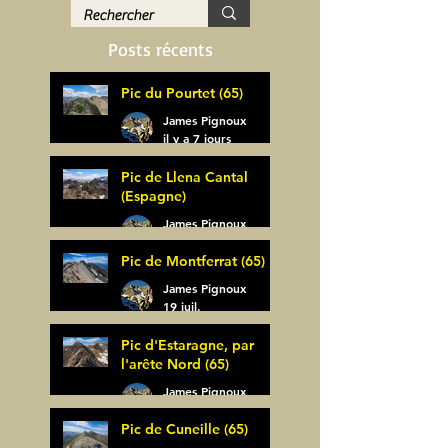
Posts récents
Pic du Pourtet (65)
James Pignoux
il y a 7 jours
Pic de Llena Cantal
(Espagne)
James Pignoux
30 juil.
Pic de Montferrat (65)
James Pignoux
19 juil.
Pic d'Estaragne, par
l'arête Nord (65)
James Pignoux
14 juil.
Pic de Cuneille (65)