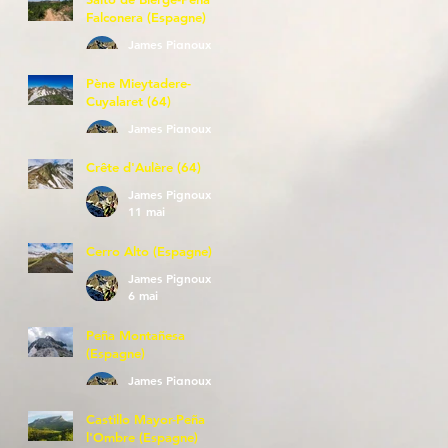
Falconera (Espagne)
James Pignoux
23 mai
Pène Mieytadere-
Cuyalaret (64)
James Pignoux
21 mai
Crête d'Aulère (64)
James Pignoux
11 mai
Cerro Alto (Espagne)
James Pignoux
6 mai
Peña Montañesa
(Espagne)
James Pignoux
27 avr.
Castillo Mayor-Peña
l'Ombre (Espagne)