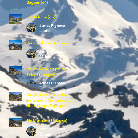
Bagüer (64)
James Pignoux
5 juil.
Hautafulhe (65)
James Pignoux
4 juil.
Peña Gabarda (Espagne)
James Pignoux
27 juin
Pic de Soba ou pic de
Sobe (Espagne)
James Pignoux
25 juin
Muga Nord-Marcadau
Central-Pic Marcadau ou
de la Muga (Espagne)
James Pignoux
21 juin
Pic Musales (Espagne)
James Pignoux
12 juin