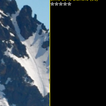
Noté NaN étoiles sur 5.