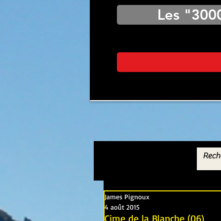
Les "300
James Pignoux
4 août 2015
Cime de la Blanche (06)