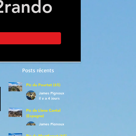
2
rando
Posts récents
Pic du Pourtet (65)
James Pignoux
il y a 4 jours
Pic de Llena Cantal
(Espagne)
James Pignoux
30 juil.
Pic de Montferrat (65)