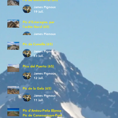
James Pignoux
19 juil.
Pic d'Estaragne, par
l'arête Nord (65)
James Pignoux
14 juil.
Pic de Cuneille (65)
James Pignoux
13 juil.
Pico del Puerto (65)
James Pignoux
12 juil.
Pic de la Gela (65)
James Pignoux
11 juil.
Pic d'Anéou-Peña Blanca-
Pic de Canaourouye-Punta