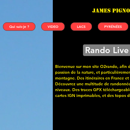
James PIGNO
Qui suis-je ?
VIDEO
LACS
PYRÉNÉES
Rando Live
Bienvenue sur mon site O2rando, afin 
passion de la nature, et particulièremen
montagne. Des itinéraires en France et
Découvrez une multitude de randonnée
niveaux. Des traces GPX téléchargeabl
cartes
IGN imprimables, et des topos de