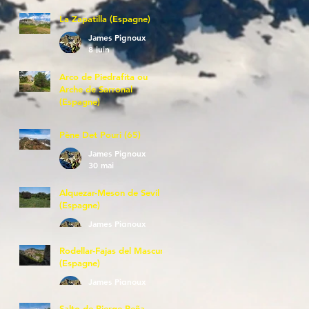
La Zapatilla (Espagne)
James Pignoux
8 juin
Arco de Piedrafita ou
Arche de Sarronal
(Espagne)
James Pignoux
7 juin
Pène Det Pouri (65)
James Pignoux
30 mai
Alquezar-Meson de Sevil
(Espagne)
James Pignoux
25 mai
Rodellar-Fajas del Mascun
(Espagne)
James Pignoux
24 mai
Salto de Bierge-Peña