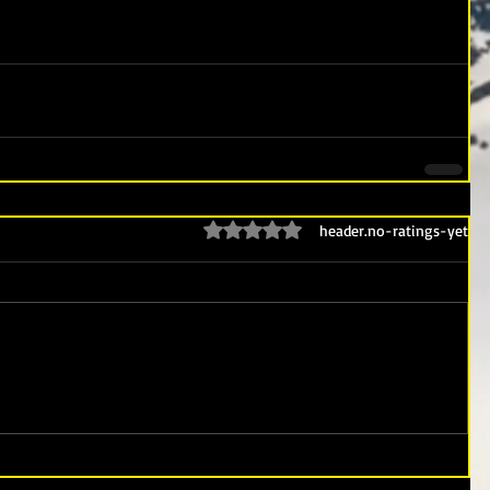
ratings-display.rating-aria-label
header.no-ratings-yet