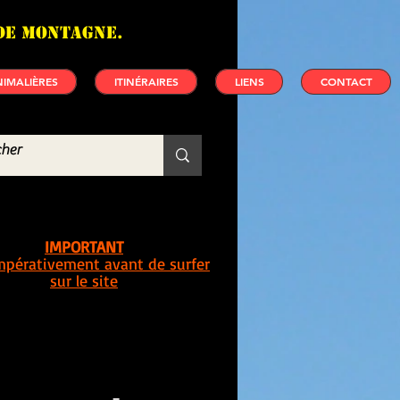
de montagne.
IMALIÈRES
ITINÉRAIRES
LIENS
CONTACT
IMPORTANT
impérativement avant de surfer
sur le site