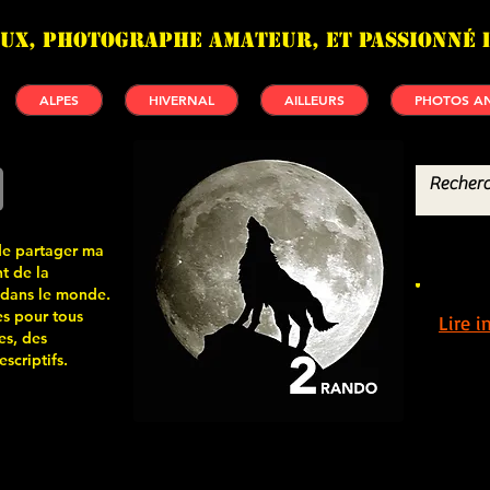
UX, photographe amateur, et passionné 
ALPES
HIVERNAL
AILLEURS
PHOTOS AN
de partager ma
t de la
 dans le monde.
s pour tous
Lire 
es, des
scriptifs.