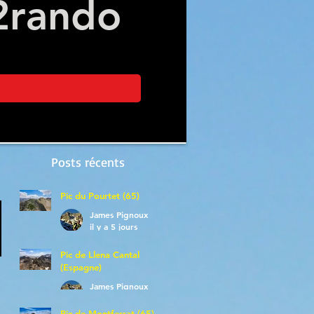
2
rando
Posts récents
Pic du Pourtet (65)
James Pignoux
il y a 5 jours
Pic de Llena Cantal
(Espagne)
James Pignoux
30 juil.
Pic de Montferrat (65)