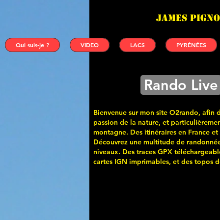
James PIGNO
Qui suis-je ?
VIDEO
LACS
PYRÉNÉES
Rando Live
Bienvenue sur mon site O2rando, afin 
passion de la nature, et particulièremen
montagne. Des itinéraires en France et
Découvrez une multitude de randonnée
niveaux. Des traces GPX téléchargeabl
cartes
IGN imprimables, et des topos de