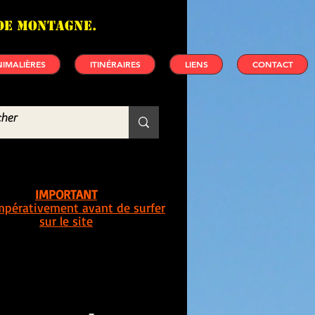
de montagne.
IMALIÈRES
ITINÉRAIRES
LIENS
CONTACT
IMPORTANT
impérativement avant de surfer
sur le site