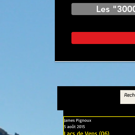
Les "300
James Pignoux
5 août 2015
Lacs de Vens (06)