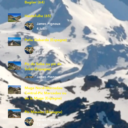
Bagüer (64)
James Pignoux
5 juil.
Hautafulhe (65)
James Pignoux
4 juil.
Peña Gabarda (Espagne)
James Pignoux
27 juin
Pic de Soba ou pic de
Sobe (Espagne)
James Pignoux
25 juin
Muga Nord-Marcadau
Central-Pic Marcadau ou
de la Muga (Espagne)
James Pignoux
21 juin
Pic Musales (Espagne)
James Pignoux
12 juin