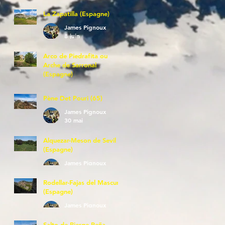
La Zapatilla (Espagne)
James Pignoux
8 juin
Arco de Piedrafita ou
Arche de Sarronal
(Espagne)
James Pignoux
7 juin
Pène Det Pouri (65)
James Pignoux
30 mai
Alquezar-Meson de Sevil
(Espagne)
James Pignoux
25 mai
Rodellar-Fajas del Mascun
(Espagne)
James Pignoux
24 mai
Salto de Bierge-Peña