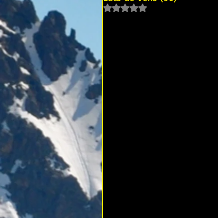
Noté NaN étoiles sur 5.