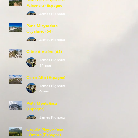
Falconera (Espagne)
James Pignoux
23 mai
Pène Mieytadere-
Cuyalaret (64)
James Pignoux
21 mai
Crête d'Aulère (64)
James Pignoux
11 mai
Cerro Alto (Espagne)
James Pignoux
6 mai
Peña Montañesa
(Espagne)
James Pignoux
27 avr.
Castillo Mayor-Peña
l'Ombre (Espagne)