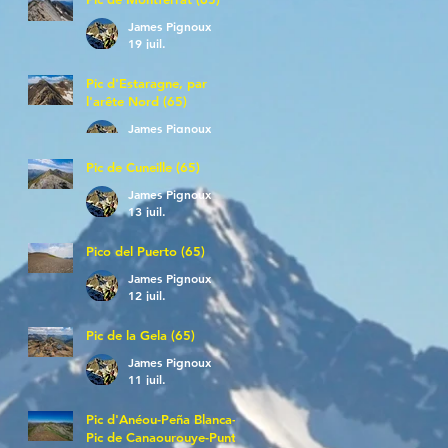
James Pignoux
19 juil.
Pic d'Estaragne, par
l'arête Nord (65)
James Pignoux
14 juil.
Pic de Cuneille (65)
James Pignoux
13 juil.
Pico del Puerto (65)
James Pignoux
12 juil.
Pic de la Gela (65)
James Pignoux
11 juil.
Pic d'Anéou-Peña Blanca-
Pic de Canaourouye-Punta