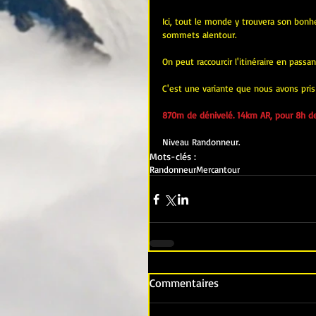
Ici, tout le monde y trouvera son bonhe
sommets alentour.
On peut raccourcir l'itinéraire en passa
C'est une variante que nous avons pris 
870m de dénivelé. 14km AR, pour 8h d
Niveau Randonneur.
Mots-clés :
Randonneur
Mercantour
Commentaires