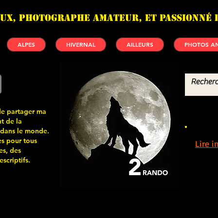
UX, photographe amateur, et passionné 
ALPES
HIVERNAL
AILLEURS
PHOTOS AN
de partager ma
t de la
 dans le monde.
s pour tous
Lire 
es, des
scriptifs.