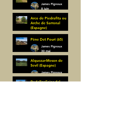
James Pignoux
8 juin
Arco de Piedrafita ou
Arche de Sarronal
(Espagne)
James Pignoux
Pène Det Pouri (65)
7 juin
James Pignoux
30 mai
Alquezar-Meson de
Sevil (Espagne)
James Pignoux
25 mai
Rodellar-Fajas del
Mascun (Espagne)
James Pignoux
24 mai
Salto de Bierge-Peña
Falconera (Espagne)