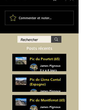
Commenter et noter...
Posts récents
Pic du Pourtet (65)
James Pignoux
il y a 4 jours
Pic de Llena Cantal
(Espagne)
James Pignoux
30 juil.
Pic de Montferrat (65)
James Pignoux