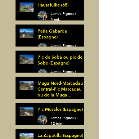
Hautafulhe (65)
5 juil.
James Pignoux
4 juil.
Peña Gabarda
(Espagne)
James Pignoux
27 juin
Pic de Soba ou pic de
Sobe (Espagne)
James Pignoux
25 juin
Muga Nord-Marcadau
Central-Pic Marcadau
ou de la Muga
(Espagne)
James Pignoux
Pic Musales (Espagne)
21 juin
James Pignoux
12 juin
La Zapatilla (Espagne)