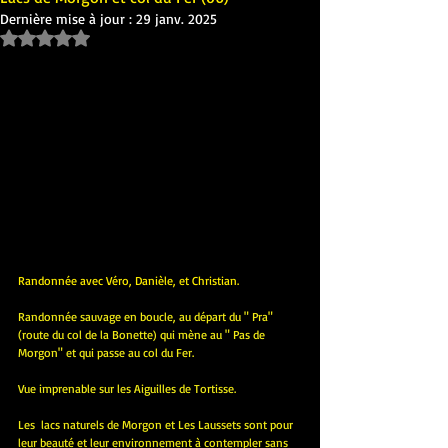
Dernière mise à jour :
29 janv. 2025
Noté NaN étoiles sur 5.
Randonnée avec Véro, Danièle, et Christian.
Randonnée sauvage en boucle, au départ du " Pra" 
(route du col de la Bonette) qui mène au " Pas de 
Morgon" et qui passe au col du Fer.
Vue imprenable sur les Aiguilles de Tortisse.
Les  lacs naturels de Morgon et Les Laussets sont pour 
leur beauté et leur environnement à contempler sans 