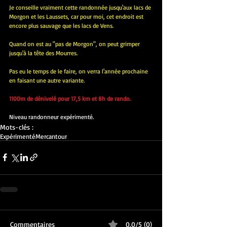
Je conseille vraiment cette randonnée jusqu'aux lacs de 
Morgon et les Laussets, car pour moi, cet endroit est 
encore plus sauvage que les lacs de Vens.
Quand on est au "pas de Morgon", on peut grimper 
jusqu'à la tête des Mourres. 
Pas eu le temps de le faire, on verra l'année prochaine 
en faisant une autre variante.
1100m de dénivelé pour 17,5 km et 8h de rando. 
Niveau randonneur expérimenté.
Mots-clés :
Expérimenté
Mercantour
Commentaires
0.0/5 (0)