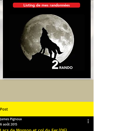
Listing de mes randonnées
Post
James Pignoux
6 août 2015
Lacs de Morgon et col du Fer (06)