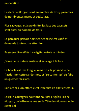
modération. 
Les lacs de Morgon sont au nombre de trois, parsemés 
de nombreuses mares et petits lacs.
Plus sauvages, et à proximité, les lacs Les Laussets  
sont aussi au nombre de trois. 
Le parcours, parfois hors sentier balisé est varié et 
demande toute votre attention.
Paysages diversifiés. Le végétal cotoie le minéral.
J'aime cette nature austère et sauvage à la fois.
La boucle est très longue, mais on a la possibilité de 
fractionner cette randonnée, et "se contenter" de faire 
uniquement les lacs.
Dans ce cas, on effectue cet itinéraire en aller et retour.
Les plus courageux pourront pousser jusqu'au Pas de 
Morgon, qui offre une vue sur la Tête des Mourres, et le 
Mont Bal.