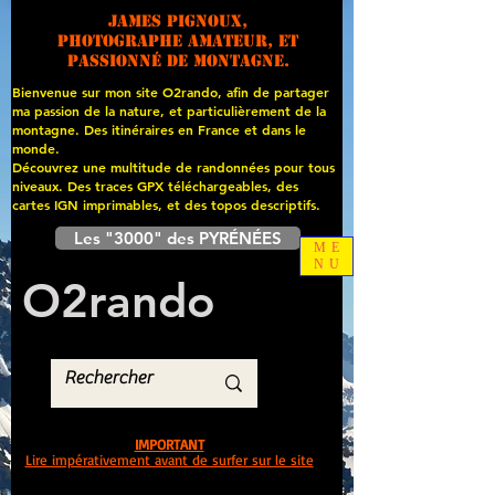
James PIGNOUX,
photographe amateur, et
passionné de montagne.
Bienvenue sur mon site O2rando, afin de partager
ma passion de la nature, et particulièrement de la
montagne. Des itinéraires en France et dans le
monde.
Découvrez une multitude de randonnées pour tous
niveaux. Des traces GPX téléchargeables, des
cartes
IGN imprimables, et des topos descriptifs.
Les "3000" des PYRÉNÉES
ME
NU
O
2
rando
IMPORTANT
Lire impérativement avant de surfer sur le site