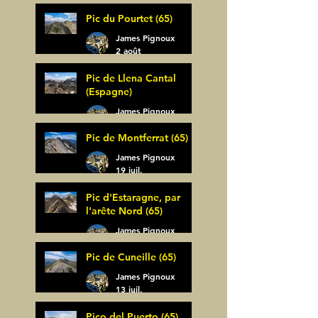
Pic du Pourtet (65)
James Pignoux
2 août
Pic de Llena Cantal
(Espagne)
James Pignoux
30 juil.
Pic de Montferrat (65)
James Pignoux
19 juil.
Pic d'Estaragne, par
l'arête Nord (65)
James Pignoux
14 juil.
Pic de Cuneille (65)
James Pignoux
13 juil.
Pico del Puerto (65)