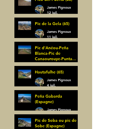
James Pignoux
12 juil.
Pic de la Gela (65)
James Pignoux
11 juil.
Pic d'Anéou-Peña
Blanca-Pic de
Canaourouye-Punta
Bagüer (64)
James Pignoux
Hautafulhe (65)
5 juil.
James Pignoux
4 juil.
Peña Gabarda
(Espagne)
James Pignoux
27 juin
Pic de Soba ou pic de
Sobe (Espagne)