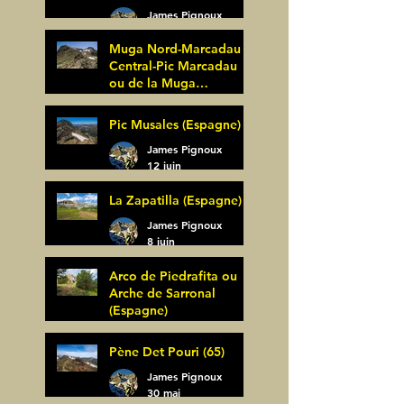
James Pignoux
25 juin
Muga Nord-Marcadau
Central-Pic Marcadau
ou de la Muga
(Espagne)
James Pignoux
Pic Musales (Espagne)
21 juin
James Pignoux
12 juin
La Zapatilla (Espagne)
James Pignoux
8 juin
Arco de Piedrafita ou
Arche de Sarronal
(Espagne)
James Pignoux
Pène Det Pouri (65)
7 juin
James Pignoux
30 mai