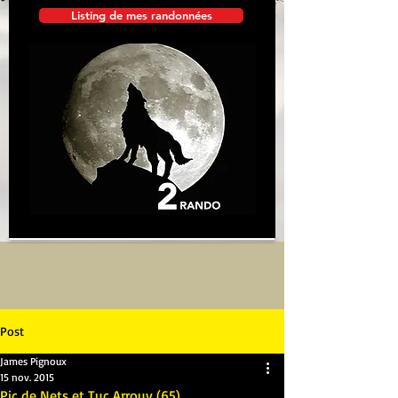
Listing de mes randonnées
Post
James Pignoux
15 nov. 2015
Pic de Nets et Tuc Arrouy (65)