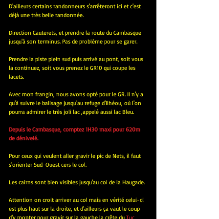
D'ailleurs certains randonneurs s'arrêteront ici et c'est 
déjà une très belle randonnée.
Direction Cauterets, et prendre la route du Cambasque 
jusqu'à son terminus. Pas de problème pour se garer.
Prendre la piste plein sud puis arrivé au pont, soit vous 
la continuez, soit vous prenez le GR10 qui coupe les 
lacets.
Avec mon frangin, nous avons opté pour le GR. Il n'y a 
qu'à suivre le balisage jusqu'au refuge d'Ilhéou, où l'on 
pourra admirer le très joli lac ,appelé aussi lac Bleu.
Depuis le Cambasque, comptez 1H30 maxi pour 620m 
de dénivelé.
Pour ceux qui veulent aller gravir le pic de Nets, il faut 
s'orienter Sud-Ouest cers le col.
Les cairns sont bien visibles jusqu'au col de la Haugade.
Attention on croit arriver au col mais en vérité celui-ci 
est plus haut sur la droite, et d'ailleurs ça vaut le coup 
d'y monter pour gravir sur la gauche la crête du
 Tuc 