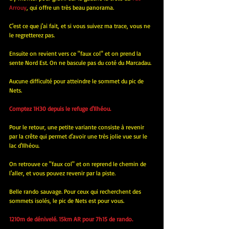
Arrouy
, qui offre un très beau panorama.
C'est ce que j'ai fait, et si vous suivez ma trace, vous ne 
le regretterez pas.
Ensuite on revient vers ce "faux col" et on prend la 
sente Nord Est. On ne bascule pas du coté du Marcadau.
Aucune difficulté pour atteindre le sommet du pic de 
Nets.
Comptez 1H30 depuis le refuge d'Ilhéou.
Pour le retour, une petite variante consiste à revenir 
par la crête qui permet d'avoir une très jolie vue sur le 
lac d'Ilhéou.
On retrouve ce "faux col" et on reprend le chemin de 
l'aller, et vous pouvez revenir par la piste.
Belle rando sauvage. Pour ceux qui recherchent des 
sommets isolés, le pic de Nets est pour vous.
1210m de dénivelé. 15km AR pour 7h15 de rando.