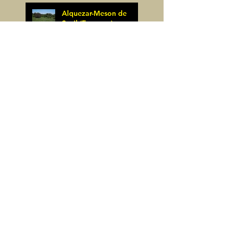
Alquezar-Meson de
Sevil (Espagne)
James Pignoux
25 mai
Rodellar-Fajas del
Mascun (Espagne)
James Pignoux
24 mai
Salto de Bierge-Peña
Falconera (Espagne)
James Pignoux
23 mai
Pène Mieytadere-
Cuyalaret (64)
James Pignoux
21 mai
Crête d'Aulère (64)
James Pignoux
11 mai
Cerro Alto (Espagne)