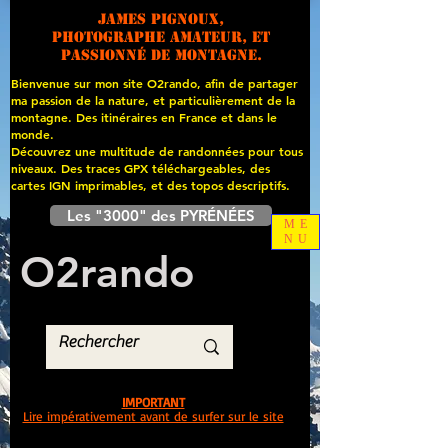
James PIGNOUX,
photographe amateur, et
passionné de montagne.
Bienvenue sur mon site O2rando, afin de partager
ma passion de la nature, et particulièrement de la
montagne. Des itinéraires en France et dans le
monde.
Découvrez une multitude de randonnées pour tous
niveaux. Des traces GPX téléchargeables, des
cartes
IGN imprimables, et des topos descriptifs.
Les "3000" des PYRÉNÉES
ME
NU
O
2
rando
IMPORTANT
Lire impérativement avant de surfer sur le site