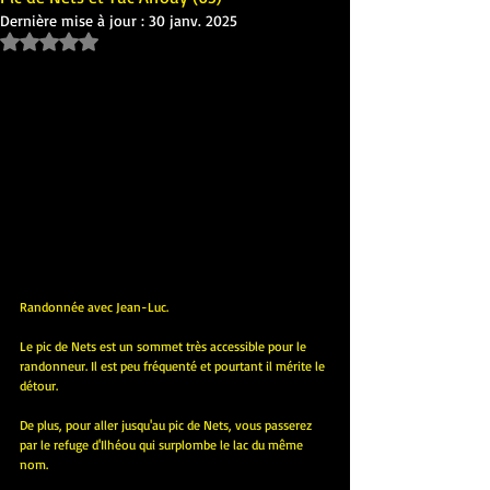
Dernière mise à jour :
30 janv. 2025
Noté NaN étoiles sur 5.
Randonnée avec Jean-Luc.
Le pic de Nets est un sommet très accessible pour le 
randonneur. Il est peu fréquenté et pourtant il mérite le 
détour.
De plus, pour aller jusqu'au pic de Nets, vous passerez 
par le refuge d'Ilhéou qui surplombe le lac du même 
nom.