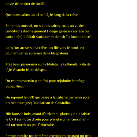
envie de rentrer de nuit!!!
Quelques cairns par ci par là, le long de la crête.
En temps normal, on suit les cairns, mais au vu des 
conditions d'enneigement ( neige gelée en surface ou 
cartonnée) il fallait s'adapter et choisir "la bonne trace".
Lorqu'on arrive sur la crête, on file vers le nord-est 
pour arriver au sommet de la Magdalena.
Très beau panorama sur la Moleta, la Collarada, Pala de 
IP,le Visaurin le pic d'Aspe...
On est redescendu plein Est pour rejoindre le refuge 
Lopez Huici.
On reprend le GR11 qui passe à la cabane Lecherin puis 
on continue jusqu'au plateau de Gabardito.
NB: Dans le bois, avant d'arriver au plateau, on a laissé 
le GR11 sur notre droite pour prendre un ancien chemin 
qui raccourcit un peu l'itinéraire.
Retour ensuite par le même chemin en coupant un peu 