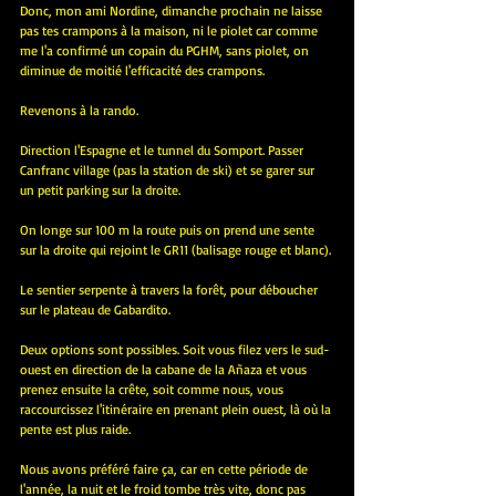
Donc, mon ami Nordine, dimanche prochain ne laisse 
pas tes crampons à la maison, ni le piolet car comme 
me l'a confirmé un copain du PGHM, sans piolet, on 
diminue de moitié l'efficacité des crampons.
Revenons à la rando.
Direction l'Espagne et le tunnel du Somport. Passer 
Canfranc village (pas la station de ski) et se garer sur 
un petit parking sur la droite.
On longe sur 100 m la route puis on prend une sente 
sur la droite qui rejoint le GR11 (balisage rouge et blanc).
Le sentier serpente à travers la forêt, pour déboucher 
sur le plateau de Gabardito.
Deux options sont possibles. Soit vous filez vers le sud-
ouest en direction de la cabane de la Añaza et vous 
prenez ensuite la crête, soit comme nous, vous 
raccourcissez l'itinéraire en prenant plein ouest, là où la 
pente est plus raide.
Nous avons préféré faire ça, car en cette période de 
l'année, la nuit et le froid tombe très vite, donc pas 