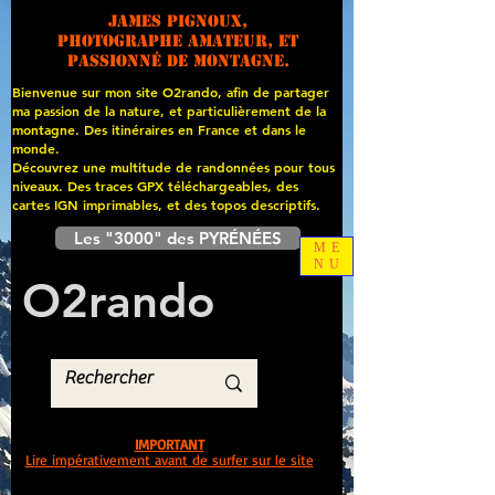
James PIGNOUX,
photographe amateur, et
passionné de montagne.
Bienvenue sur mon site O2rando, afin de partager
ma passion de la nature, et particulièrement de la
montagne. Des itinéraires en France et dans le
monde.
Découvrez une multitude de randonnées pour tous
niveaux. Des traces GPX téléchargeables, des
cartes
IGN imprimables, et des topos descriptifs.
Les "3000" des PYRÉNÉES
ME
NU
O
2
rando
IMPORTANT
Lire impérativement avant de surfer sur le site