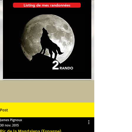
Listing de mes randonnées
Post
James Pignoux
30 nov. 2015
Pic de la Magdalena (Espagne)