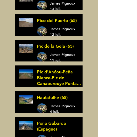
James Pignoux
13 juil.
Pico del Puerto (65)
James Pignoux
12 juil.
Pic de la Gela (65)
James Pignoux
11 juil.
Pic d'Anéou-Peña
Blanca-Pic de
Canaourouye-Punta
Bagüer (64)
James Pignoux
Hautafulhe (65)
5 juil.
James Pignoux
4 juil.
Peña Gabarda
(Espagne)