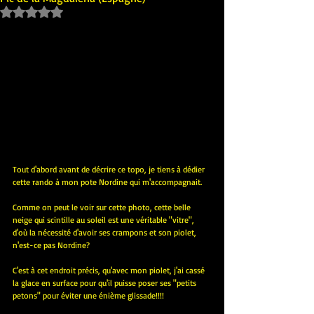
Noté NaN étoiles sur 5.
Tout d'abord avant de décrire ce topo, je tiens à dédier 
cette rando à mon pote Nordine qui m'accompagnait.
Comme on peut le voir sur cette photo, cette belle 
neige qui scintille au soleil est une véritable "vitre", 
d'où la nécessité d'avoir ses crampons et son piolet, 
n'est-ce pas Nordine?
C'est à cet endroit précis, qu'avec mon piolet, j'ai cassé 
la glace en surface pour qu'il puisse poser ses "petits 
petons" pour éviter une énième glissade!!!!