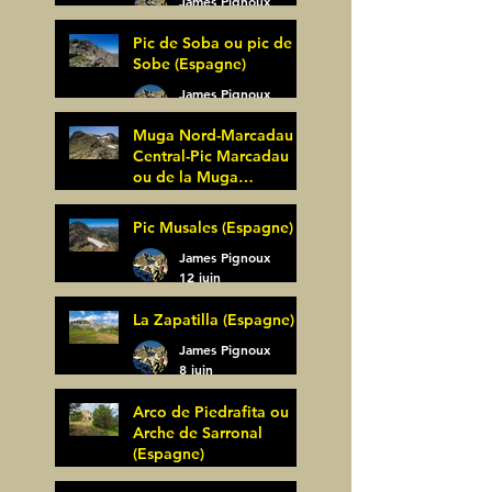
James Pignoux
27 juin
Pic de Soba ou pic de
Sobe (Espagne)
James Pignoux
25 juin
Muga Nord-Marcadau
Central-Pic Marcadau
ou de la Muga
(Espagne)
James Pignoux
Pic Musales (Espagne)
21 juin
James Pignoux
12 juin
La Zapatilla (Espagne)
James Pignoux
8 juin
Arco de Piedrafita ou
Arche de Sarronal
(Espagne)
James Pignoux