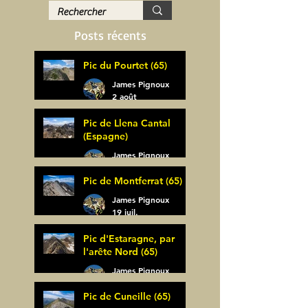
Posts récents
Pic du Pourtet (65)
James Pignoux
2 août
Pic de Llena Cantal
(Espagne)
James Pignoux
30 juil.
Pic de Montferrat (65)
James Pignoux
19 juil.
Pic d'Estaragne, par
l'arête Nord (65)
James Pignoux
14 juil.
Pic de Cuneille (65)