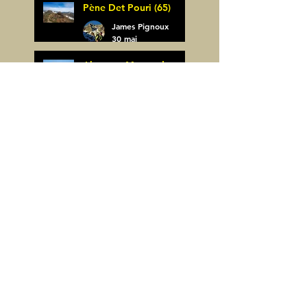
Pène Det Pouri (65)
7 juin
James Pignoux
30 mai
Alquezar-Meson de
Sevil (Espagne)
James Pignoux
25 mai
Rodellar-Fajas del
Mascun (Espagne)
James Pignoux
24 mai
Salto de Bierge-Peña
Falconera (Espagne)
James Pignoux
23 mai
Pène Mieytadere-
Cuyalaret (64)
James Pignoux
21 mai
Crête d'Aulère (64)