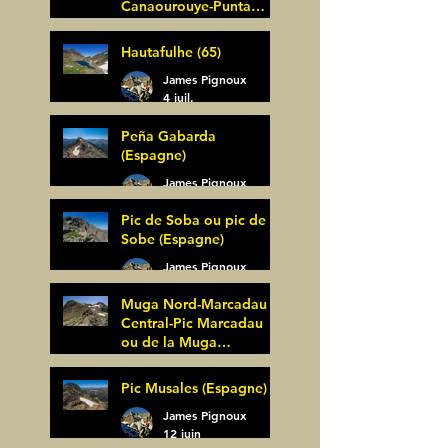
Canaourouye-Punta
Bagüer (64)
James Pignoux
Hautafulhe (65)
5 juil.
James Pignoux
4 juil.
Peña Gabarda
(Espagne)
James Pignoux
27 juin
Pic de Soba ou pic de
Sobe (Espagne)
James Pignoux
25 juin
Muga Nord-Marcadau
Central-Pic Marcadau
ou de la Muga
(Espagne)
James Pignoux
Pic Musales (Espagne)
21 juin
James Pignoux
12 juin