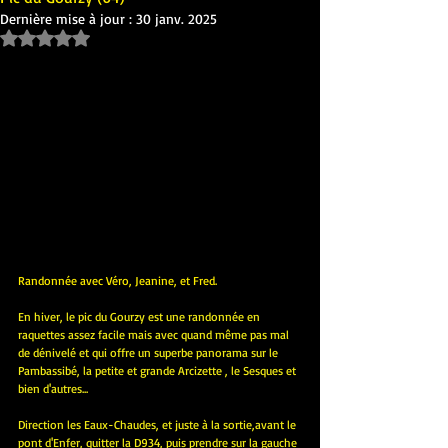
Dernière mise à jour :
30 janv. 2025
Noté NaN étoiles sur 5.
Randonnée avec Véro, Jeanine, et Fred.
En hiver, le pic du Gourzy est une randonnée en 
raquettes assez facile mais avec quand même pas mal 
de dénivelé et qui offre un superbe panorama sur le 
Pambassibé, la petite et grande Arcizette , le Sesques et 
bien d'autres...
Direction les Eaux-Chaudes, et juste à la sortie,avant le 
pont d'Enfer, quitter la D934, puis prendre sur la gauche 