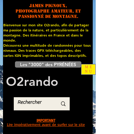
James PIGNOUX,
photographe amateur, et
passionné de montagne.
Bienvenue sur mon site O2rando, afin de partager
ma passion de la nature, et particulièrement de la
montagne. Des itinéraires en France et dans le
monde.
Découvrez une multitude de randonnées pour tous
niveaux. Des traces GPX téléchargeables, des
cartes
IGN imprimables, et des topos descriptifs.
Les "3000" des PYRÉNÉES
ME
NU
O
2
rando
IMPORTANT
Lire impérativement avant de surfer sur le site