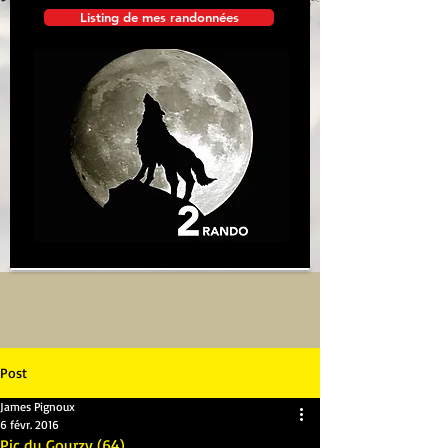
Listing de mes randonnées
Post
James Pignoux
6 févr. 2016
Pic du Gourzy (64)