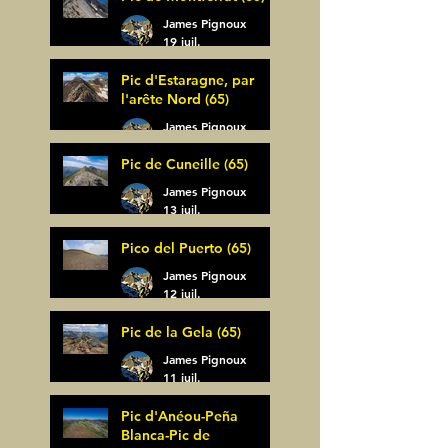
James Pignoux
19 juil.
Pic d'Estaragne, par
l'arête Nord (65)
James Pignoux
14 juil.
Pic de Cuneille (65)
James Pignoux
13 juil.
Pico del Puerto (65)
James Pignoux
12 juil.
Pic de la Gela (65)
James Pignoux
11 juil.
Pic d'Anéou-Peña
Blanca-Pic de