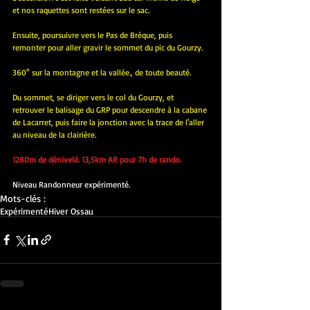
et nos raquettes sont restées sur le sac.
Ensuite, poursuivre vers le Pas de Brèque, puis 
remonter pour aller gravir le sommet du pic du Gourzy.
360° sur la montagne et la vallée., de toute beauté.
Du sommet, se diriger vers le col du Gourzy, et 
retrouver le balisage du GRP pour descendre à la cabane 
de Lacarret, puis faire la jonction avec la trace de l'aller 
au niveau de la clairière.
1280m de dénivelé. 13,5km AR pour 7h de rando.
Niveau Randonneur expérimenté.
Mots-clés :
Expérimenté
Hiver Ossau