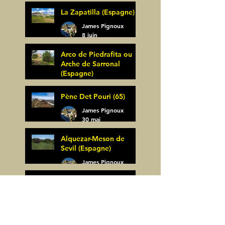
La Zapatilla (Espagne)
James Pignoux
8 juin
Arco de Piedrafita ou
Arche de Sarronal
(Espagne)
James Pignoux
Pène Det Pouri (65)
7 juin
James Pignoux
30 mai
Alquezar-Meson de
Sevil (Espagne)
James Pignoux
25 mai
Rodellar-Fajas del
Mascun (Espagne)
James Pignoux
24 mai
Salto de Bierge-Peña