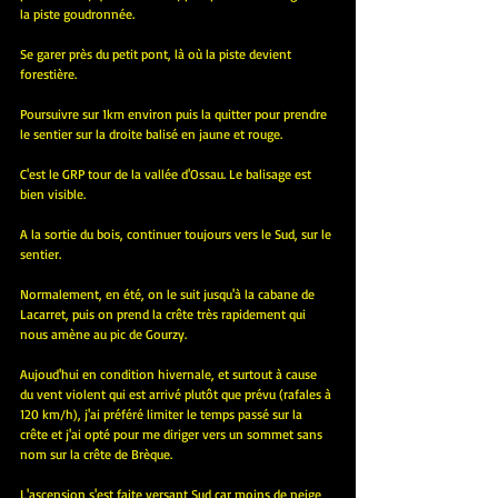
la piste goudronnée.
Se garer près du petit pont, là où la piste devient 
forestière.
Poursuivre sur 1km environ puis la quitter pour prendre 
le sentier sur la droite balisé en jaune et rouge.
C'est le GRP tour de la vallée d'Ossau. Le balisage est 
bien visible.
A la sortie du bois, continuer toujours vers le Sud, sur le 
sentier.
Normalement, en été, on le suit jusqu'à la cabane de 
Lacarret, puis on prend la crête très rapidement qui 
nous amène au pic de Gourzy.
Aujoud'hui en condition hivernale, et surtout à cause 
du vent violent qui est arrivé plutôt que prévu (rafales à 
120 km/h), j'ai préféré limiter le temps passé sur la 
crête et j'ai opté pour me diriger vers un sommet sans 
nom sur la crête de Brèque.
L'ascension s'est faite versant Sud car moins de neige 