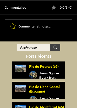
Commentaires
0.0/5 (0)
Commenter et noter...
Posts récents
Pic du Pourtet (65)
James Pignoux
il y a 7 jours
Pic de Llena Cantal
(Espagne)
James Pignoux
30 juil.
Pic de Montferrat (65)