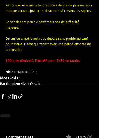
Petite variante ensuite, prendre à droite du panneau qui 
indique Louvie-juzon, et descendre à travers les sapins.
Le sentier est peu évident mais pas de difficulté 
majeure.
On arrive à notre point de départ sans problème sauf 
pour Marie-Pierre qui repart avec une petite entorse de 
la cheville.
740m de dénivelé. 11km AR pour 7h30 de rando.
Niveau Randonneur.
Mots-clés :
Randonneur
Hiver Ossau
Commentaires
0.0/5 (0)