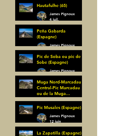
Hautafulhe (65)
5 juil.
James Pignoux
4 juil.
Peña Gabarda
(Espagne)
James Pignoux
27 juin
Pic de Soba ou pic de
Sobe (Espagne)
James Pignoux
25 juin
Muga Nord-Marcadau
Central-Pic Marcadau
ou de la Muga
(Espagne)
James Pignoux
Pic Musales (Espagne)
21 juin
James Pignoux
12 juin
La Zapatilla (Espagne)