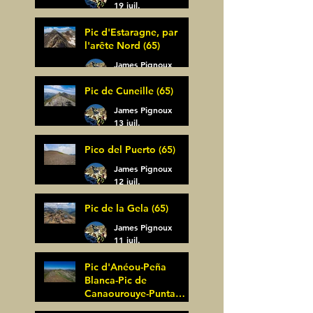
19 juil.
Pic d'Estaragne, par
l'arête Nord (65)
James Pignoux
14 juil.
Pic de Cuneille (65)
James Pignoux
13 juil.
Pico del Puerto (65)
James Pignoux
12 juil.
Pic de la Gela (65)
James Pignoux
11 juil.
Pic d'Anéou-Peña
Blanca-Pic de
Canaourouye-Punta
Bagüer (64)
James Pignoux