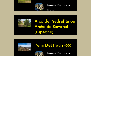
James Pignoux
8 juin
Arco de Piedrafita ou
Arche de Sarronal
(Espagne)
James Pignoux
Pène Det Pouri (65)
7 juin
James Pignoux
30 mai
Alquezar-Meson de
Sevil (Espagne)
James Pignoux
25 mai
Rodellar-Fajas del
Mascun (Espagne)
James Pignoux
24 mai
Salto de Bierge-Peña
Falconera (Espagne)