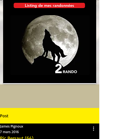
Listing de mes randonnées
Post
James Pignoux
7 mars 2016
Pic Bersaut (64)