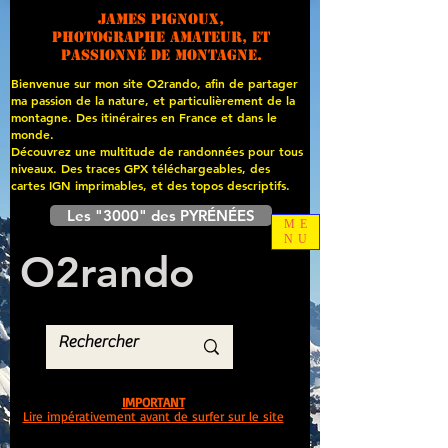
James PIGNOUX,
photographe amateur, et
passionné de montagne.
Bienvenue sur mon site O2rando, afin de partager
ma passion de la nature, et particulièrement de la
montagne. Des itinéraires en France et dans le
monde.
Découvrez une multitude de randonnées pour tous
niveaux. Des traces GPX téléchargeables, des
cartes
IGN imprimables, et des topos descriptifs.
Les "3000" des PYRÉNÉES
ME
NU
O
2
rando
IMPORTANT
Lire impérativement avant de surfer sur le site