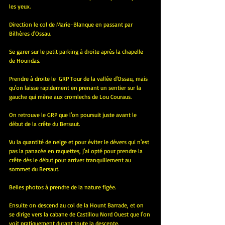
les yeux.
Direction le col de Marie-Blanque en passant par 
Bilhères d'Ossau.
Se garer sur le petit parking à droite après la chapelle 
de Houndas.
Prendre à droite le  GRP Tour de la vallée d'Ossau, mais 
qu'on laisse rapidement en prenant un sentier sur la 
gauche qui mène aux cromlechs de Lou Couraus.
On retrouve le GRP que l'on poursuit juste avant le 
début de la crête du Bersaut.
Vu la quantité de neige et pour éviter le dévers qui n'est 
pas la panacée en raquettes, j'ai opté pour prendre la 
crête dès le début pour arriver tranquillement au 
sommet du Bersaut.
Belles photos à prendre de la nature figée.
Ensuite on descend au col de la Hount Barrade, et on 
se dirige vers la cabane de Castillou Nord Ouest que l'on 
voit pratiquement durant toute la descente.