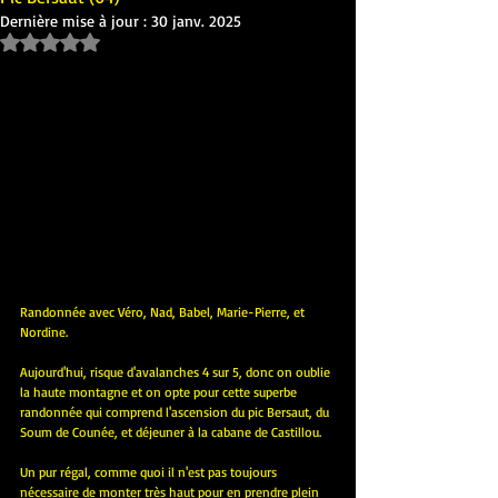
Dernière mise à jour :
30 janv. 2025
Noté NaN étoiles sur 5.
Randonnée avec Véro, Nad, Babel, Marie-Pierre, et 
Nordine.
Aujourd'hui, risque d'avalanches 4 sur 5, donc on oublie 
la haute montagne et on opte pour cette superbe 
randonnée qui comprend l'ascension du pic Bersaut, du 
Soum de Counée, et déjeuner à la cabane de Castillou.
Un pur régal, comme quoi il n'est pas toujours 
nécessaire de monter très haut pour en prendre plein 