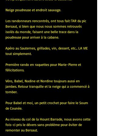
Neige poudreuse et endroit sauvage.
Les randonneurs rencontrés, ont tous fait l'AR du pic 
Bersaut, si bien que nous nous sommes retrouvés 
isolés du monde, faisant une belle trace dans la 
poudreuse pour arriver à la cabane.
Apéro au Sauternes, grillades, vin, dessert, etc... LA VIE 
tout simplement.
Première rando en raquettes pour Marie-Pierre et 
félicitations.
Véro, Babel, Nadine et Nordine toujours aussi en 
jambes. Retour tranquille et la neige qui a commencé à 
tomber.
Pour Babel et moi, un petit crochet pour faire le Soum 
de Counée.
Au niveau du col de la Hount Barrade, nous avons cette 
fois-ci pris le dévers sans problème pour éviter de 
remonter au Bersaut.