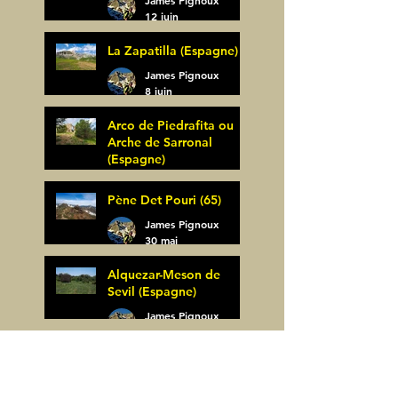
James Pignoux
12 juin
La Zapatilla (Espagne)
James Pignoux
8 juin
Arco de Piedrafita ou
Arche de Sarronal
(Espagne)
James Pignoux
Pène Det Pouri (65)
7 juin
James Pignoux
30 mai
Alquezar-Meson de
Sevil (Espagne)
James Pignoux
25 mai
Rodellar-Fajas del
Mascun (Espagne)
James Pignoux