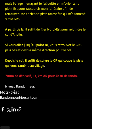
mais l'orage menaçant je l'ai quitté en m'orientant 
plein Est pour raccourcir mon itinéraire afin de 
retrouver une ancienne piste forestière qui m'a ramené 
sur le GR5. 
A partir de là, il suffit de filer Nord-Est pour rejoindre le 
col d'Anelle.
Si vous allez jusqu'au point 81, vous retrouvez le GR5 
plus bas et c'est la même direction pour le col.
Depuis le col, il suffit de suivre le GR qui coupe la piste 
qui vous ramène au village
.
700m de dénivelé, 13, km AR pour 4h30 de rando.
Niveau Randonneur.
Mots-clés :
Randonneur
Mercantour