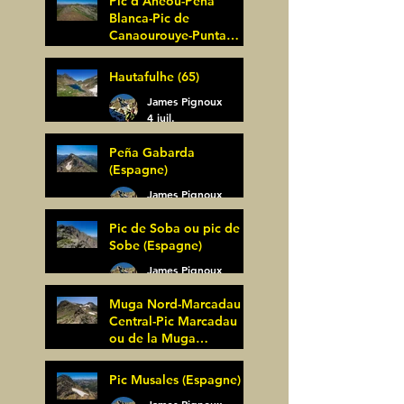
Pic d'Anéou-Peña
Blanca-Pic de
Canaourouye-Punta
Bagüer (64)
James Pignoux
Hautafulhe (65)
5 juil.
James Pignoux
4 juil.
Peña Gabarda
(Espagne)
James Pignoux
27 juin
Pic de Soba ou pic de
Sobe (Espagne)
James Pignoux
25 juin
Muga Nord-Marcadau
Central-Pic Marcadau
ou de la Muga
(Espagne)
James Pignoux
Pic Musales (Espagne)
21 juin