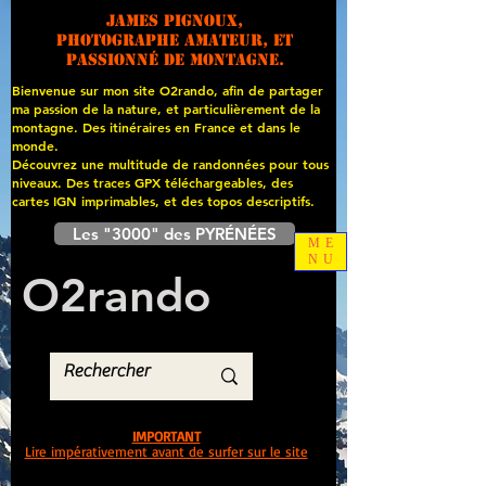
James PIGNOUX,
photographe amateur, et
passionné de montagne.
Bienvenue sur mon site O2rando, afin de partager
ma passion de la nature, et particulièrement de la
montagne. Des itinéraires en France et dans le
monde.
Découvrez une multitude de randonnées pour tous
niveaux. Des traces GPX téléchargeables, des
cartes
IGN imprimables, et des topos descriptifs.
Les "3000" des PYRÉNÉES
ME
NU
O
2
rando
IMPORTANT
Lire impérativement avant de surfer sur le site