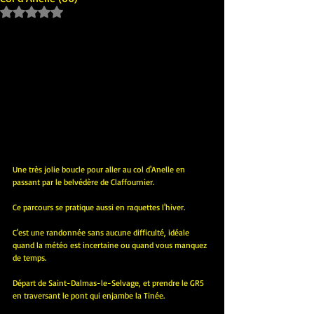
Noté NaN étoiles sur 5.
Une très jolie boucle pour aller au col d'Anelle en 
passant par le belvédère de Claffournier.
Ce parcours se pratique aussi en raquettes l'hiver.
C'est une randonnée sans aucune difficulté, idéale 
quand la météo est incertaine ou quand vous manquez 
de temps.
Départ de Saint-Dalmas-le-Selvage, et prendre le GR5 
en traversant le pont qui enjambe la Tinée.