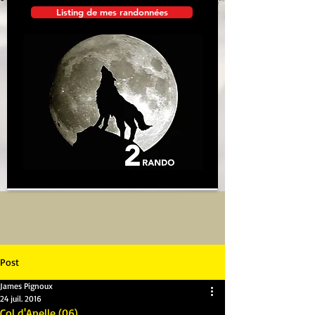
Listing de mes randonnées
Post
James Pignoux
24 juil. 2016
Col d'Anelle (06)