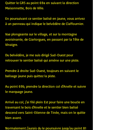
Quitter le GR5 au point 69a en suivant la direction 
Maisonnette, Bois de Ville.
En poursuivant ce sentier balisé en jaune, vous arrivez 
à un panneau qui indique le belvédère de Claffournier.
Vue plongeante sur le village, et sur la montagne 
avoisinante, de Giarlorgues, en passant par la Tête de 
Vinaigre.
Du belvédère, je me suis dirigé Sud-Ouest pour 
retrouver le sentier balisé qui amène sur une piste.
Prendre à droite Sud-Ouest, toujours en suivant le 
balisage jaune puis quittez la piste.
Au point 69b, prendre la direction col d'Anelle et suivre 
le marquage jaune.
Arrivé au col, j'ai filé plein Est pour faire une boucle en 
traversant le bois d'Anelle et le sentier bien balisé 
descend vers Saint-Etienne de Tinée, mais on le quitte 
bien avant.
Normalement j'aurais du le poursuivre jusqu'au point 81 