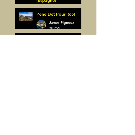
(Espagne)
James Pignoux
Pène Det Pouri (65)
7 juin
James Pignoux
30 mai
Alquezar-Meson de
Sevil (Espagne)
James Pignoux
25 mai
Rodellar-Fajas del
Mascun (Espagne)
James Pignoux
24 mai
Salto de Bierge-Peña
Falconera (Espagne)
James Pignoux
23 mai
Pène Mieytadere-
Cuyalaret (64)
James Pignoux
21 mai