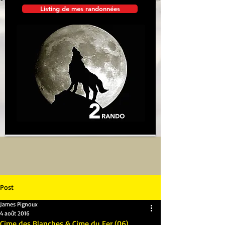
Listing de mes randonnées
Post
James Pignoux
4 août 2016
Cime des Blanches & Cime du Fer (06)