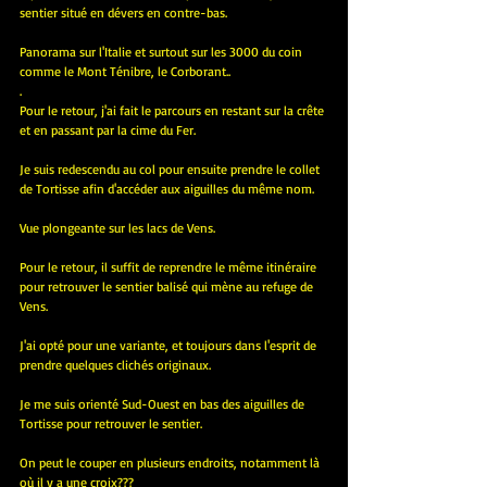
sentier situé en dévers en contre-bas.
Panorama sur l'Italie et surtout sur les 3000 du coin 
comme le Mont Ténibre, le Corborant..
.
Pour le retour, j'ai fait le parcours en restant sur la crête 
et en passant par la cime du Fer.
Je suis redescendu au col pour ensuite prendre le collet 
de Tortisse afin d'accéder aux aiguilles du même nom.
Vue plongeante sur les lacs de Vens.
Pour le retour, il suffit de reprendre le même itinéraire 
pour retrouver le sentier balisé qui mène au refuge de 
Vens.
J'ai opté pour une variante, et toujours dans l'esprit de 
prendre quelques clichés originaux.
Je me suis orienté Sud-Ouest en bas des aiguilles de 
Tortisse pour retrouver le sentier.
On peut le couper en plusieurs endroits, notamment là 
où il y a une croix???