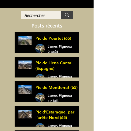
Posts récents
Pic du Pourtet (65)
James Pignoux
2 août
Pic de Llena Cantal
(Espagne)
James Pignoux
30 juil.
Pic de Montferrat (65)
James Pignoux
19 juil.
Pic d'Estaragne, par
l'arête Nord (65)
James Pignoux
14 juil.