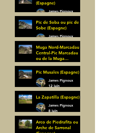
(Espagne)
James Pignoux
27 juin
Pic de Soba ou pic de
Sobe (Espagne)
James Pignoux
25 juin
Muga Nord-Marcadau
Central-Pic Marcadau
ou de la Muga
(Espagne)
James Pignoux
Pic Musales (Espagne)
21 juin
James Pignoux
12 juin
La Zapatilla (Espagne)
James Pignoux
8 juin
Arco de Piedrafita ou
Arche de Sarronal