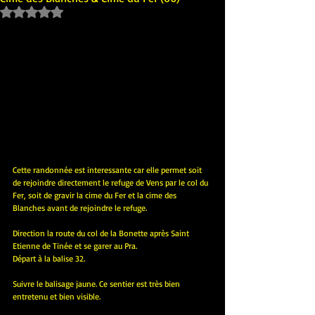
Noté NaN étoiles sur 5.
Cette randonnée est interessante car elle permet soit 
de rejoindre directement le refuge de Vens par le col du 
Fer, soit de gravir la cime du Fer et la cime des 
Blanches avant de rejoindre le refuge.
Direction la route du col de la Bonette après Saint 
Etienne de Tinée et se garer au Pra.
Départ à la balise 32.
Suivre le balisage jaune. Ce sentier est très bien 
entretenu et bien visible.