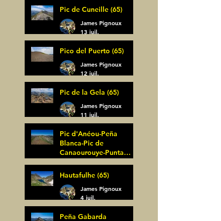
Pic de Cuneille (65)
James Pignoux
13 juil.
Pico del Puerto (65)
James Pignoux
12 juil.
Pic de la Gela (65)
James Pignoux
11 juil.
Pic d'Anéou-Peña
Blanca-Pic de
Canaourouye-Punta
Bagüer (64)
James Pignoux
Hautafulhe (65)
5 juil.
James Pignoux
4 juil.
Peña Gabarda