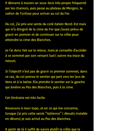
Il démarre à travers un sous-bois très propre fréquenté 
par les chamois, puis passe au plateau de Morgon, le 
vallon de Tortisse pour arriver au col du Fer.
Du col, j'ai pris une sente du coté italien Nord-Est mais 
qui m'a éloigné de la cime du Fer que j'avais prévu de 
gravir en premier et de continuer sur la crête pour 
atteindre la cime des Blanches.
Je l'ai donc fait sur le retour, mais je conseille d'accéder 
à ce sommet par son versant Sud ( suivre ma trace du 
retour).
Si l'objectif n'est pas de gravir ce premier sommet, dans 
ce cas, du col prenez le sentier qui part vers les lacs de 
Vens et à la balise 35a prendre le sentier sur la gauche 
qui àmène au Pas des Blanches, puis à la cime.
Cet itinéraire est très facile.
Revenons à mon topo, et en ce qui me concerne, 
lorsque j'ai pris cette sente "italienne" ( éboulis instable 
en dévers) je suis arrivé au Pas des blanches.
A partir de là il suffit de suivre plutôt la crête que le 