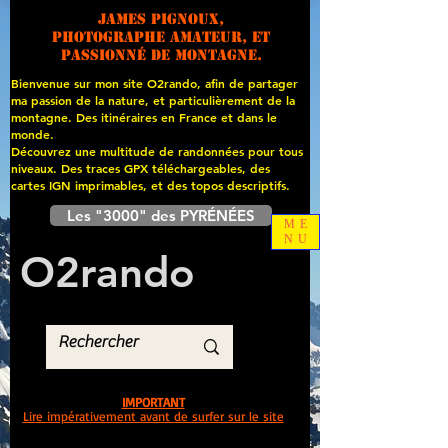
James PIGNOUX,
photographe amateur, et
passionné de montagne.
Bienvenue sur mon site O2rando, afin de partager
ma passion de la nature, et particulièrement de la
montagne. Des itinéraires en France et dans le
monde.
Découvrez une multitude de randonnées pour tous
niveaux. Des traces GPX téléchargeables, des
cartes
IGN imprimables, et des topos descriptifs.
Les "3000" des PYRÉNÉES
ME
NU
O
2
rando
IMPORTANT
Lire impérativement avant de surfer sur le site