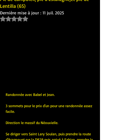
Lentilla (65)
Dernière mise à jour :
11 juil. 2025
Noté NaN étoiles sur 5.
Randonnée avec Babel et Jean.
3 sommets pour le prix d'un pour une randonnée assez 
facile.
Direction le massif du Néouvielle.
Se diriger vers Saint Lary Soulan, puis prendre la route 
d'Aragnouet sur la D929 puis arrivé à Fabian, prendre la 