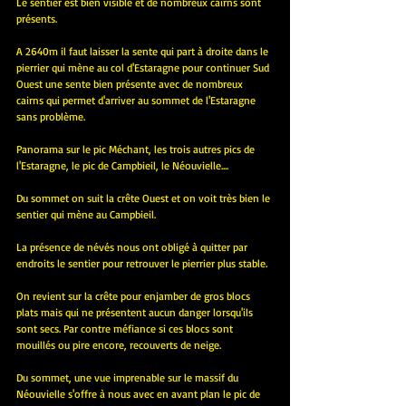
Le sentier est bien visible et de nombreux cairns sont 
présents.
A 2640m il faut laisser la sente qui part à droite dans le 
pierrier qui mène au col d'Estaragne pour continuer Sud 
Ouest une sente bien présente avec de nombreux 
cairns qui permet d'arriver au sommet de l'Estaragne 
sans problème.
Panorama sur le pic Méchant, les trois autres pics de 
l'Estaragne, le pic de Campbieil, le Néouvielle....
Du sommet on suit la crête Ouest et on voit très bien le 
sentier qui mène au Campbieil.
La présence de névés nous ont obligé à quitter par 
endroits le sentier pour retrouver le pierrier plus stable.
On revient sur la crête pour enjamber de gros blocs 
plats mais qui ne présentent aucun danger lorsqu'ils 
sont secs. Par contre méfiance si ces blocs sont 
mouillés ou pire encore, recouverts de neige.
Du sommet, une vue imprenable sur le massif du 
Néouvielle s'offre à nous avec en avant plan le pic de 