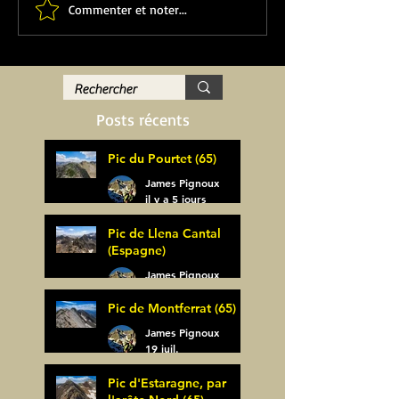
Commenter et noter...
Posts récents
Pic du Pourtet (65)
James Pignoux
il y a 5 jours
Pic de Llena Cantal
(Espagne)
James Pignoux
30 juil.
Pic de Montferrat (65)
James Pignoux
19 juil.
Pic d'Estaragne, par