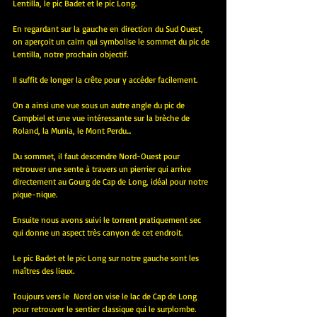
Lentilla, le pic Badet et le pic Long.
En regardant sur la gauche en direction du Sud Ouest, 
on aperçoit un cairn qui symbolise le sommet du pic de 
Lentilla, notre prochain objectif.
Il suffit de longer la crête pour y accéder facilement.
On a ainsi une vue sous un autre angle du pic de 
Campbiel et une vue intéressante sur la brèche de 
Roland, la Munia, le Mont Perdu...
Du sommet, il faut descendre Nord-Ouest pour 
retrouver une sente à travers un pierrier qui arrive 
directement au Gourg de Cap de Long, idéal pour notre 
pique-nique.
Ensuite nous avons suivi le torrent pratiquement sec 
qui donne un aspect très canyon de cet endroit.
Le pic Badet et le pic Long sur notre gauche sont les 
maîtres des lieux.
Toujours vers le  Nord on vise le lac de Cap de Long 
pour retrouver le sentier classique qui le surplombe.