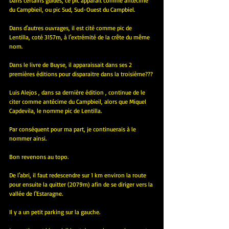
Dans certains guides, ce pic apparait comme antécime 
du Campbieil, ou pic Sud, Sud-Ouest du Campbiel.
Dans d'autres ouvrages, il est cité comme pic de 
Lentilla, coté 3157m, à l'extrémité de la crête du même 
nom.
Dans le livre de Buyse, il apparaissait dans ses 2 
premières éditions pour disparaitre dans la troisième???
Luis Alejos , dans sa dernière édition , continue de le 
citer comme antécime du Campbieil, alors que Miquel 
Capdevila, le nomme pic de Lentilla.
Par conséquent pour ma part, je continuerais à le 
nommer ainsi.
Bon revenons au topo.
De l'abri, il faut redescendre sur 1 km environ la route 
pour ensuite la quitter (2079m) afin de se diriger vers la 
vallée de l'Estaragne.
Il y a un petit parking sur la gauche.