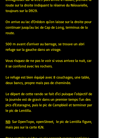
route sur la droite indiquant la réserve du Néouvielle, 
toujours sur la D929. 
On arrive au lac d'Orédon qu'on laisse sur la droite pour 
continuer jusqu'au lac de Cap de Long, terminus de la 
route.
500 m avant d'arriver au barrage, se trouve un abri 
refuge sur la gauche dans un virage.
Vous risquez de ne pas le voir si vous arrivez la nuit, car 
il se confond avec les rochers.
Le refuge est bien équipé avec 8 couchages, une table, 
deux bancs, propre mais pas de cheminée.
Le départ de cette rando se fait d'ici puisque l'objectif de 
la journée est de gravir dans un premier temps l'un des 
pics d'Estaragne, puis le pic de Campbieil et terminer par 
le pic de Lentilla.
NB
: Sur OpenTopo, openStreet,  le pic de Lentilla figure, 
mais pas sur la carte IGN. 