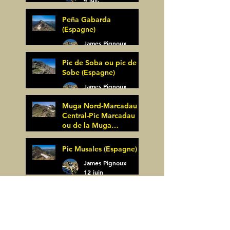
Peña Gabarda
(Espagne)
James Pignoux
27 juin
Pic de Soba ou pic de
Sobe (Espagne)
James Pignoux
25 juin
Muga Nord-Marcadau
Central-Pic Marcadau
ou de la Muga
(Espagne)
James Pignoux
Pic Musales (Espagne)
21 juin
James Pignoux
12 juin
La Zapatilla (Espagne)
James Pignoux
8 juin