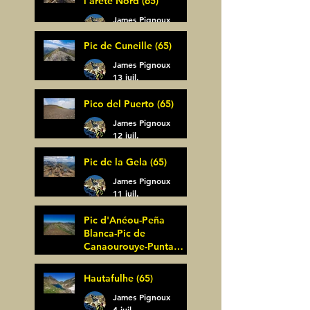
l'arête Nord (65)
James Pignoux
14 juil.
Pic de Cuneille (65)
James Pignoux
13 juil.
Pico del Puerto (65)
James Pignoux
12 juil.
Pic de la Gela (65)
James Pignoux
11 juil.
Pic d'Anéou-Peña
Blanca-Pic de
Canaourouye-Punta
Bagüer (64)
James Pignoux
Hautafulhe (65)
5 juil.
James Pignoux
4 juil.