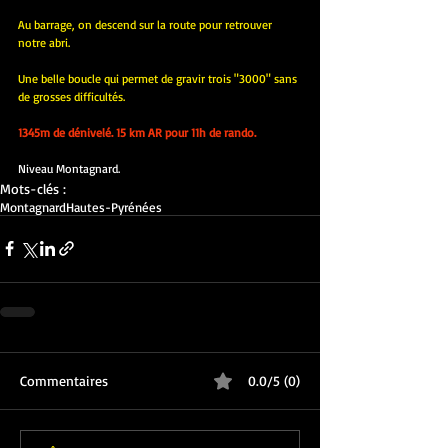
Au barrage, on descend sur la route pour retrouver 
notre abri.
Une belle boucle qui permet de gravir trois "3000" sans 
de grosses difficultés.
1345m de dénivelé. 15 km AR pour 11h de rando.
Niveau Montagnard.
Mots-clés :
Montagnard
Hautes-Pyrénées
Commentaires
0.0/5 (0)