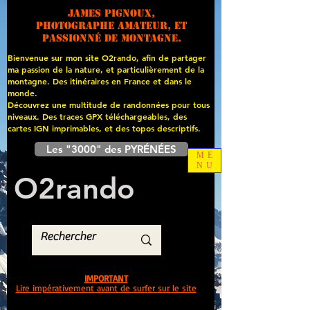
James PIGNOUX,
photographe amateur, et
passionné de montagne.
Bienvenue sur mon site O2rando, afin de partager
ma passion de la nature, et particulièrement de la
montagne. Des itinéraires en France et dans le
monde.
Découvrez une multitude de randonnées pour tous
niveaux. Des traces GPX téléchargeables, des
cartes
IGN imprimables, et des topos descriptifs.
Les "3000" des PYRÉNÉES
ME
NU
O
2
rando
IMPORTANT
Lire impérativement avant de surfer sur le site