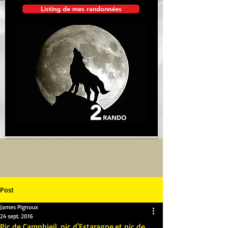
Listing de mes randonnées
Post
James Pignoux
24 sept. 2016
Pic de Campbieil, pic d'Estaragne,et pic de