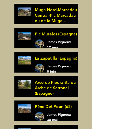
25 juin
Muga Nord-Marcadau
Central-Pic Marcadau
ou de la Muga
(Espagne)
James Pignoux
Pic Musales (Espagne)
21 juin
James Pignoux
12 juin
La Zapatilla (Espagne)
James Pignoux
8 juin
Arco de Piedrafita ou
Arche de Sarronal
(Espagne)
James Pignoux
Pène Det Pouri (65)
7 juin
James Pignoux
30 mai