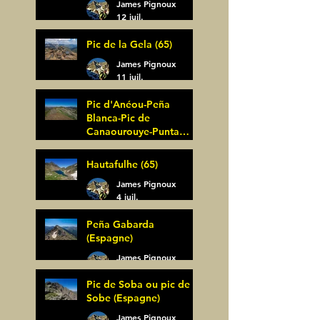
James Pignoux
12 juil.
Pic de la Gela (65)
James Pignoux
11 juil.
Pic d'Anéou-Peña
Blanca-Pic de
Canaourouye-Punta
Bagüer (64)
James Pignoux
Hautafulhe (65)
5 juil.
James Pignoux
4 juil.
Peña Gabarda
(Espagne)
James Pignoux
27 juin
Pic de Soba ou pic de
Sobe (Espagne)
James Pignoux