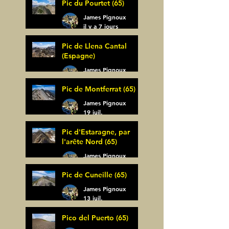
Pic du Pourtet (65)
James Pignoux
il y a 7 jours
Pic de Llena Cantal
(Espagne)
James Pignoux
30 juil.
Pic de Montferrat (65)
James Pignoux
19 juil.
Pic d'Estaragne, par
l'arête Nord (65)
James Pignoux
14 juil.
Pic de Cuneille (65)
James Pignoux
13 juil.
Pico del Puerto (65)