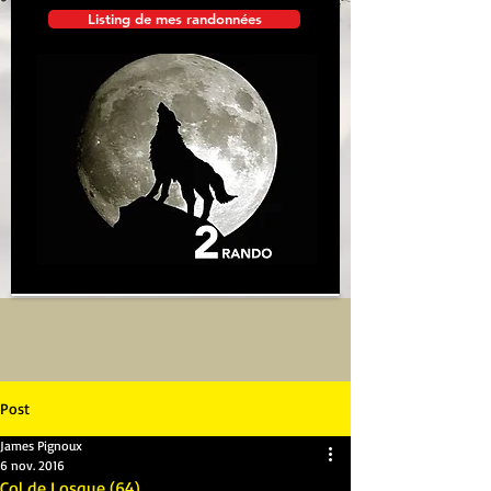
Listing de mes randonnées
Post
James Pignoux
6 nov. 2016
Col de Losque (64)