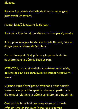
Blanque.
Prendre à gauche la chapelle de Houndas et se garer 
juste avant les fermes.
Monter jusqu'à la cabane de Bordes.
Prendre la direction du col d'Aran,mais ne pas s'y rendre.
Il faut prendre à gauche dans le bois de Herrère, puis se 
diriger vers la cabane de Crambots.
On continue plein Sud, puis on grimpe sur la droite 
pour atteindre la crête de Sède de Pan.
ATTENTION, car à cet endroit la pente est assez raide, 
et la neige peut être dure, aussi les crampons peuvent 
servir.
Si jamais vous n'avez pas de crampons, vous pouvez 
toujours aller plus loin après la cabane, et partir sur la 
droite pour rejoindre la crête à un endroit moins pentu.
C'est dans le brouillard que nous avons parcouru la 
crête de Sède de Pan avec l'espoir que le temps 