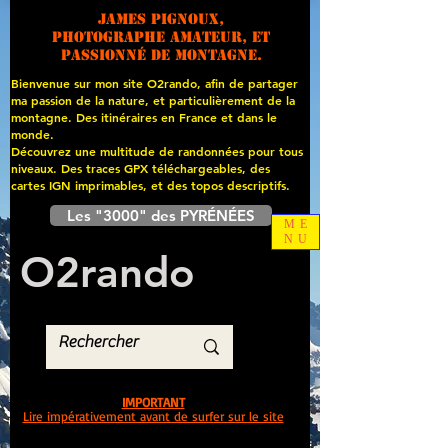
James PIGNOUX,
photographe amateur, et
passionné de montagne.
Bienvenue sur mon site O2rando, afin de partager
ma passion de la nature, et particulièrement de la
montagne. Des itinéraires en France et dans le
monde.
Découvrez une multitude de randonnées pour tous
niveaux. Des traces GPX téléchargeables, des
cartes
IGN imprimables, et des topos descriptifs.
Les "3000" des PYRÉNÉES
ME
NU
O
2
rando
IMPORTANT
Lire impérativement avant de surfer sur le site