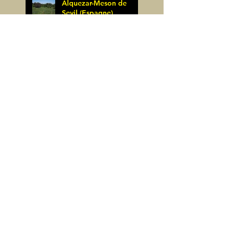
Alquezar-Meson de
Sevil (Espagne)
James Pignoux
25 mai
Rodellar-Fajas del
Mascun (Espagne)
James Pignoux
24 mai
Salto de Bierge-Peña
Falconera (Espagne)
James Pignoux
23 mai
Pène Mieytadere-
Cuyalaret (64)
James Pignoux
21 mai
Crête d'Aulère (64)
James Pignoux
11 mai
Cerro Alto (Espagne)