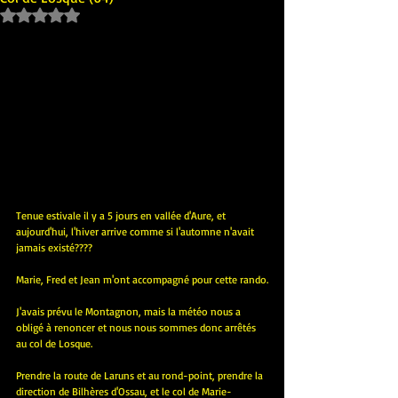
Noté NaN étoiles sur 5.
Tenue estivale il y a 5 jours en vallée d'Aure, et 
aujourd'hui, l'hiver arrive comme si l'automne n'avait 
jamais existé????
Marie, Fred et Jean m'ont accompagné pour cette rando.
J'avais prévu le Montagnon, mais la météo nous a 
obligé à renoncer et nous nous sommes donc arrêtés 
au col de Losque.
Prendre la route de Laruns et au rond-point, prendre la 
direction de Bilhères d'Ossau, et le col de Marie-