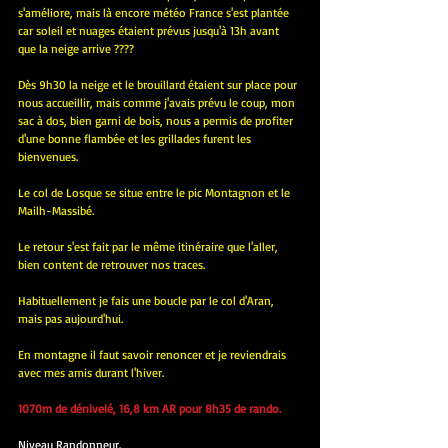
s'améliore, mais là encore météo France s'est plantée 
car soleil et nuages étaient prévus jusqu'à 13h avant 
que la neige arrive ????
Dès 9h30 la neige et le brouillard étaient sur place pour 
nous accueillir, mais comme j'avais prévu le coup, mon 
sac à dos, bien garni de bois, nous a permis de profiter 
d'une bonne flambée et les grillades furent les 
bienvenues.
Le col de Losque se situe entre le pic Montagnon et le 
Mailh-Massibé.
Le retour s'est fait par le même itinéraire que l'aller, 
bien content de retrouver nos traces.
Habituellement je fais une boucle par le col d'Aran, 
mais pas aujourd'hui.
En montagne il faut savoir renoncer et je reviendrais 
avec mes amis durant l'hiver.
1070m de dénivelé, 16,8 km AR pour 8h35 de rando.
Niveau Randonneur.