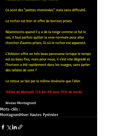
Ce sont des "petites cheminées" mais sans difficulté.
Le rocher est bon et offre de bonnes prises.
Néammoins quand il y a de la neige comme ce fut le 
cas, il faut parfois quitter la voie normale pour aller 
chercher d'autres prises, là où le rocher est apparent.
L'Arbizon offre un très beau panorama lorsque le temps 
est au beau fixe, mais pour nous, il s'est vite dégradé et 
l'horizon a été rapidement dans les nuages, sans parler 
des rafales de vent ?
Le retour se fait par le même itinéraire que l'aller.
1435m de dénivelé. 11,6 km AR pour 7h15 de rando.
Niveau Montagnard
Mots-clés :
Montagnard
Hiver Hautes Pyrénées