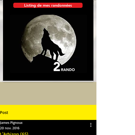
Listing de mes randonnées
Post
James Pignoux
20 nov. 2016
L'Arbizon (65)