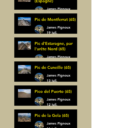
(Espagne)
James Pignoux
30 juil.
Pic de Montferrat (65)
James Pignoux
19 juil.
Pic d'Estaragne, par
l'arête Nord (65)
James Pignoux
14 juil.
Pic de Cuneille (65)
James Pignoux
13 juil.
Pico del Puerto (65)
James Pignoux
12 juil.
Pic de la Gela (65)
James Pignoux