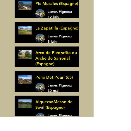
Pic Musales (Espagne)
21 juin
James Pignoux
12 juin
La Zapatilla (Espagne)
James Pignoux
8 juin
Arco de Piedrafita ou
Arche de Sarronal
(Espagne)
James Pignoux
Pène Det Pouri (65)
7 juin
James Pignoux
30 mai
Alquezar-Meson de
Sevil (Espagne)
James Pignoux
25 mai
Rodellar-Fajas del