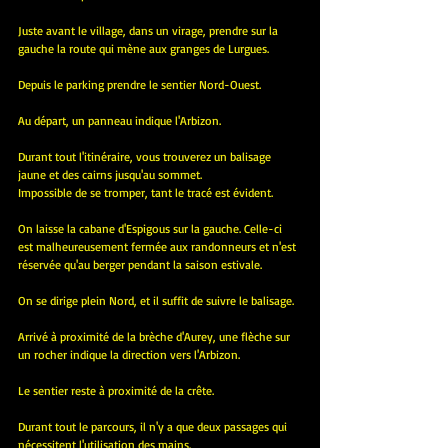
Juste avant le village, dans un virage, prendre sur la 
gauche la route qui mène aux granges de Lurgues.
Depuis le parking prendre le sentier Nord-Ouest. 
Au départ, un panneau indique l'Arbizon.
Durant tout l'itinéraire, vous trouverez un balisage 
jaune et des cairns jusqu'au sommet.
Impossible de se tromper, tant le tracé est évident.
On laisse la cabane d'Espigous sur la gauche. Celle-ci 
est malheureusement fermée aux randonneurs et n'est 
réservée qu'au berger pendant la saison estivale.
On se dirige plein Nord, et il suffit de suivre le balisage.
Arrivé à proximité de la brèche d'Aurey, une flèche sur 
un rocher indique la direction vers l'Arbizon.
Le sentier reste à proximité de la crête.
Durant tout le parcours, il n'y a que deux passages qui 
nécessitent l'utilisation des mains.