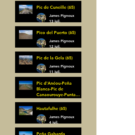
14 juil.
Pic de Cuneille (65)
James Pignoux
13 juil.
Pico del Puerto (65)
James Pignoux
12 juil.
Pic de la Gela (65)
James Pignoux
11 juil.
Pic d'Anéou-Peña
Blanca-Pic de
Canaourouye-Punta
Bagüer (64)
James Pignoux
Hautafulhe (65)
5 juil.
James Pignoux
4 juil.
Peña Gabarda