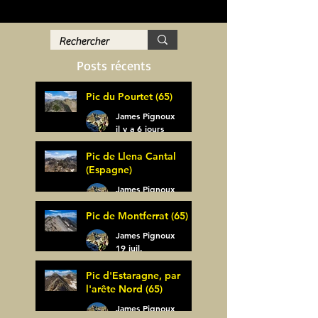
Posts récents
Pic du Pourtet (65)
James Pignoux
il y a 6 jours
Pic de Llena Cantal
(Espagne)
James Pignoux
30 juil.
Pic de Montferrat (65)
James Pignoux
19 juil.
Pic d'Estaragne, par
l'arête Nord (65)
James Pignoux