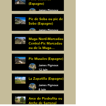
(Espagne)
James Pignoux
27 juin
Pic de Soba ou pic de
Sobe (Espagne)
James Pignoux
25 juin
Muga Nord-Marcadau
Central-Pic Marcadau
ou de la Muga
(Espagne)
James Pignoux
Pic Musales (Espagne)
21 juin
James Pignoux
12 juin
La Zapatilla (Espagne)
James Pignoux
8 juin
Arco de Piedrafita ou
Arche de Sarronal