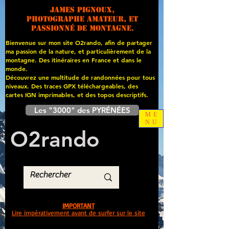
James PIGNOUX,
photographe amateur, et
passionné de montagne.
Bienvenue sur mon site O2rando, afin de partager
ma passion de la nature, et particulièrement de la
montagne. Des itinéraires en France et dans le
monde.
Découvrez une multitude de randonnées pour tous
niveaux. Des traces GPX téléchargeables, des
cartes
IGN imprimables, et des topos descriptifs.
Les "3000" des PYRÉNÉES
ME
NU
O
2
rando
IMPORTANT
Lire impérativement avant de surfer sur le site