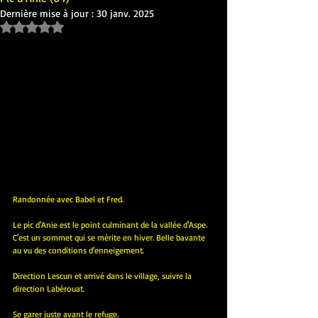
Dernière mise à jour :
30 janv. 2025
Noté NaN étoiles sur 5.
Randonnée avec Babel et Fred.
Le pic d'Anie est le point culminant de la vallée d'Aspe. 
C'est un sommet qui se mérite en hiver. Belle bavante 
au vu des conditions d'enneigement.
Direction Lescun et arrivé dans le village, suivre la 
direction Labérouat.
Se garer juste avant le refuge.