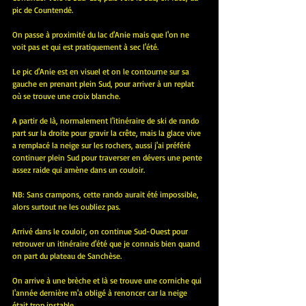
pic de Countendé.
On passe à proximité du lac d'Anie mais que l'on ne 
voit pas et qui est pratiquement à sec l'été.
Le pic d'Anie est en visuel et on le contourne sur sa 
gauche en prenant plein Sud, pour arriver à un replat 
où se trouve une croix blanche.
A partir de là, normalement l'itinéraire de ski de rando 
part sur la droite pour gravir la crête, mais la glace vive 
a remplacé la neige sur les rochers, aussi j'ai préféré 
continuer plein Sud pour traverser en dévers une pente 
assez raide qui amène dans un couloir.
NB: Sans crampons, cette rando aurait été impossible, 
alors surtout ne les oubliez pas.
Arrivé dans le couloir, on continue Sud-Ouest pour 
retrouver un itinéraire d'été que je connais bien quand 
on part du plateau de Sanchèse.
On arrive à une brèche et là se trouve une corniche qui 
l'année dernière m'a obligé à renoncer car la neige 
était trop instable.