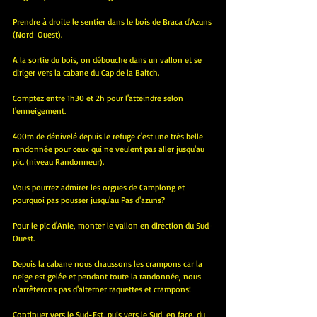
Prendre à droite le sentier dans le bois de Braca d'Azuns 
(Nord-Ouest).
A la sortie du bois, on débouche dans un vallon et se 
diriger vers la cabane du Cap de la Baitch.
Comptez entre 1h30 et 2h pour l'atteindre selon 
l'enneigement.
400m de dénivelé depuis le refuge c'est une très belle 
randonnée pour ceux qui ne veulent pas aller jusqu'au 
pic. (niveau Randonneur).
Vous pourrez admirer les orgues de Camplong et 
pourquoi pas pousser jusqu'au Pas d'azuns?
Pour le pic d'Anie, monter le vallon en direction du Sud-
Ouest.
Depuis la cabane nous chaussons les crampons car la 
neige est gelée et pendant toute la randonnée, nous 
n'arrêterons pas d'alterner raquettes et crampons!
Continuer vers le Sud-Est, puis vers le Sud, en face, du 