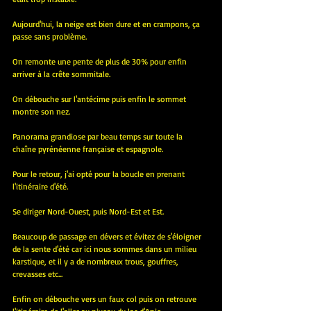
Aujourd'hui, la neige est bien dure et en crampons, ça 
passe sans problème.
On remonte une pente de plus de 30% pour enfin 
arriver à la crête sommitale.
On débouche sur l'antécime puis enfin le sommet 
montre son nez.
Panorama grandiose par beau temps sur toute la 
chaîne pyrénéenne française et espagnole.
Pour le retour, j'ai opté pour la boucle en prenant 
l'itinéraire d'été.
Se diriger Nord-Ouest, puis Nord-Est et Est.
Beaucoup de passage en dévers et évitez de s'éloigner 
de la sente d'été car ici nous sommes dans un milieu 
karstique, et il y a de nombreux trous, gouffres, 
crevasses etc...
Enfin on débouche vers un faux col puis on retrouve 