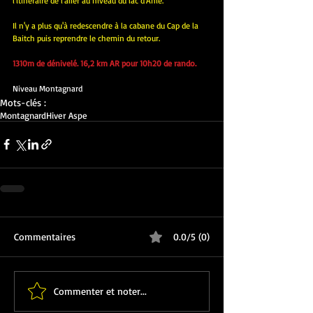
l'itinéraire de l'aller au niveau du lac d'Anie.
Il n'y a plus qu'à redescendre à la cabane du Cap de la 
Baitch puis reprendre le chemin du retour.
1310m de dénivelé. 16,2 km AR pour 10h20 de rando.
Niveau Montagnard
Mots-clés :
Montagnard
Hiver Aspe
Commentaires
0.0/5 (0)
Commenter et noter...