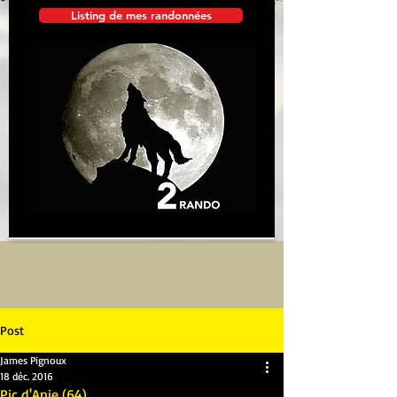
Listing de mes randonnées
Post
James Pignoux
18 déc. 2016
Pic d'Anie (64)