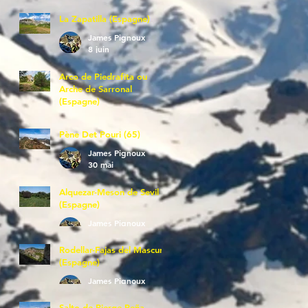
La Zapatilla (Espagne)
James Pignoux
8 juin
Arco de Piedrafita ou
Arche de Sarronal
(Espagne)
James Pignoux
7 juin
Pène Det Pouri (65)
James Pignoux
30 mai
Alquezar-Meson de Sevil
(Espagne)
James Pignoux
25 mai
Rodellar-Fajas del Mascun
(Espagne)
James Pignoux
24 mai
Salto de Bierge-Peña