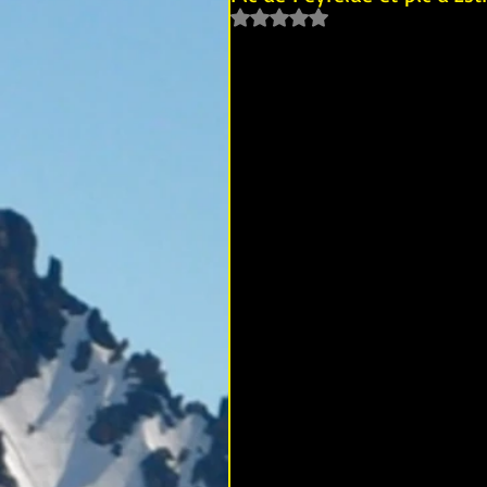
Noté NaN étoiles sur 5.