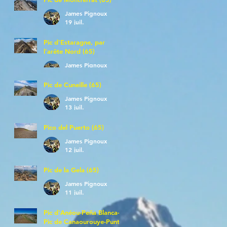
James Pignoux
19 juil.
Pic d'Estaragne, par
l'arête Nord (65)
James Pignoux
14 juil.
Pic de Cuneille (65)
James Pignoux
13 juil.
Pico del Puerto (65)
James Pignoux
12 juil.
Pic de la Gela (65)
James Pignoux
11 juil.
Pic d'Anéou-Peña Blanca-
Pic de Canaourouye-Punta