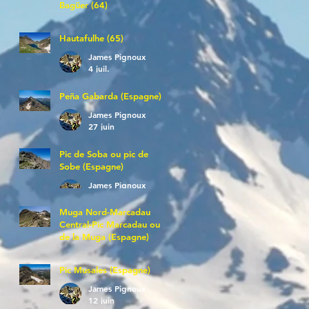
Bagüer (64)
James Pignoux
5 juil.
Hautafulhe (65)
James Pignoux
4 juil.
Peña Gabarda (Espagne)
James Pignoux
27 juin
Pic de Soba ou pic de
Sobe (Espagne)
James Pignoux
25 juin
Muga Nord-Marcadau
Central-Pic Marcadau ou
de la Muga (Espagne)
James Pignoux
21 juin
Pic Musales (Espagne)
James Pignoux
12 juin