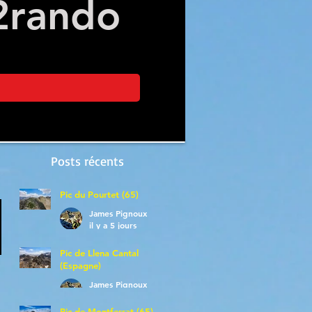
2
rando
Posts récents
Pic du Pourtet (65)
James Pignoux
il y a 5 jours
Pic de Llena Cantal
(Espagne)
James Pignoux
30 juil.
Pic de Montferrat (65)