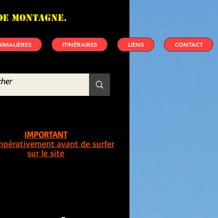
de montagne.
IMALIÈRES
ITINÉRAIRES
LIENS
CONTACT
IMPORTANT
impérativement avant de surfer
sur le site