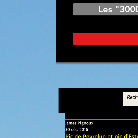
Les "300
James Pignoux
30 déc. 2016
Pic de Peyrelue et pic d'Es