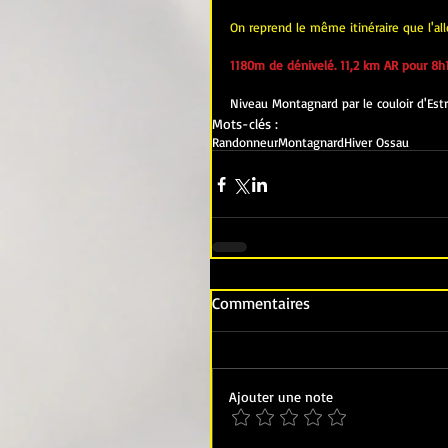
On reprend le même itinéraire que l'al
1180m de dénivelé. 11,2 km AR pour 8h1
Niveau Montagnard par le couloir d'Es
Mots-clés :
Randonneur
Montagnard
Hiver Ossau
Commentaires
Ajouter une note