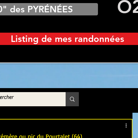
O
0" des PYRÉNÉES
Listing de mes randonnées
trémère ou pic du Pourtalet (64)