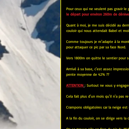
Pour ceux qui ne veulent pas gravir le p
le départ pour environ 260m de dénive
Quant à moi, je me suis décidé au derni
couloir qui nous attendait Babel et moi
Comme toujours je m'adapte à la montag
pour attaquer ce pic par sa face Nord.
Vers 1800m on quitte le sentier pour se
Arrrivé à sa base, c'est assez impress
pente moyenne de 42% ??
ATTENTION
: Surtout ne vous y engage
Cela fait plus d'un mois qu'il n'a pas 
Crampons obligatoires car la neige est 
A la fin du couloir, on se dirige vers 