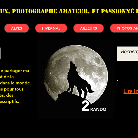
UX, photographe amateur, et passionné 
ALPES
HIVERNAL
AILLEURS
PHOTOS AN
de partager ma
t de la
 dans le monde.
s pour tous
Lire 
es, des
scriptifs.