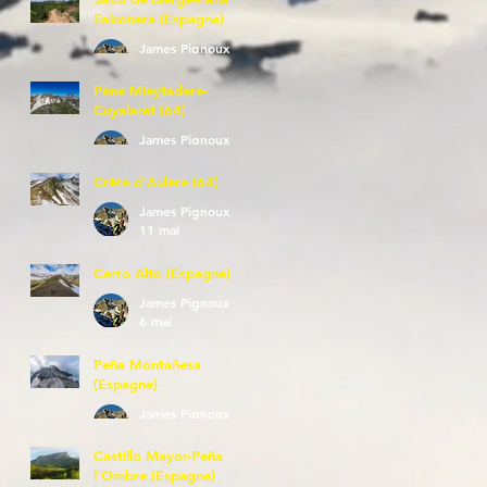
Falconera (Espagne)
James Pignoux
23 mai
Pène Mieytadere-
Cuyalaret (64)
James Pignoux
21 mai
Crête d'Aulère (64)
James Pignoux
11 mai
Cerro Alto (Espagne)
James Pignoux
6 mai
Peña Montañesa
(Espagne)
James Pignoux
27 avr.
Castillo Mayor-Peña
l'Ombre (Espagne)