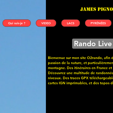
James PIGNO
Qui suis-je ?
VIDEO
LACS
PYRÉNÉES
Rando Live
Bienvenue sur mon site O2rando, afin 
passion de la nature, et particulièremen
montagne. Des itinéraires en France et
Découvrez une multitude de randonnée
niveaux. Des traces GPX téléchargeabl
cartes
IGN imprimables, et des topos de