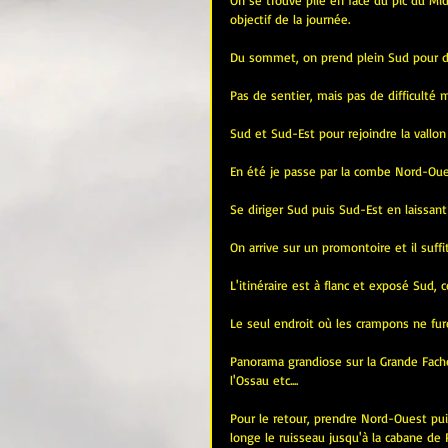
On se trouve pile en face du pic du Mi
objectif de la journée.
Du sommet, on prend plein Sud pour de
Pas de sentier, mais pas de difficulté 
Sud et Sud-Est pour rejoindre la vallon
En été je passe par la combe Nord-Oues
Se diriger Sud puis Sud-Est en laissant 
On arrive sur un promontoire et il suff
L'itinéraire est à flanc et exposé Sud, 
Le seul endroit où les crampons ne fur
Panorama grandiose sur la Grande Fache, 
l'Ossau etc....
Pour le retour, prendre Nord-Ouest pui
longe le ruisseau jusqu'à la cabane de 