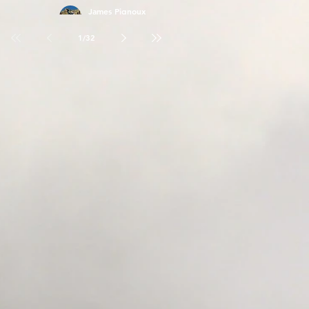
James Pignoux
26 avr.
1
/
32