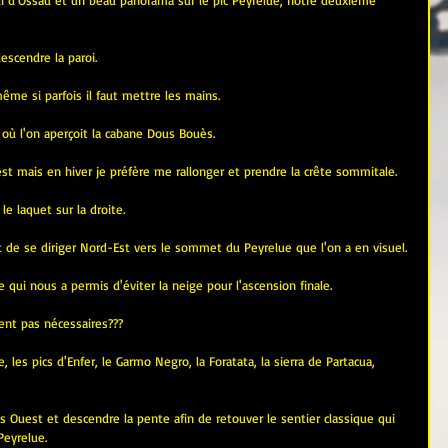
di d'Ossau et un beau panorama sur le pic Peyrelue, notre deuxième 
scendre la paroi.
même si parfois il faut mettre les mains.
 où l'on aperçoit la cabane Dous Bouès.
t mais en hiver je préfère me rallonger et prendre la crête sommitale.
le laquet sur la droite.
it de se diriger Nord-Est vers le sommet du Peyrelue que l'on a en visuel.
ce qui nous a permis d'éviter la neige pour l'ascension finale. 
ent pas nécessaires???
les pics d'Enfer, le Garmo Negro, la Foratata, la sierra de Partacua, 
s Ouest et descendre la pente afin de retouver le sentier classique qui 
Peyrelue.