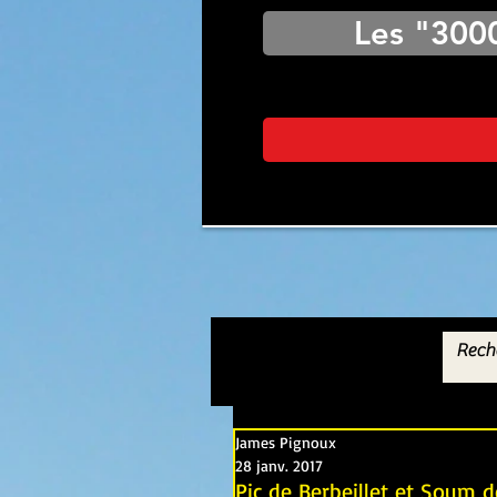
Les "300
James Pignoux
28 janv. 2017
Pic de Berbeillet et Soum 