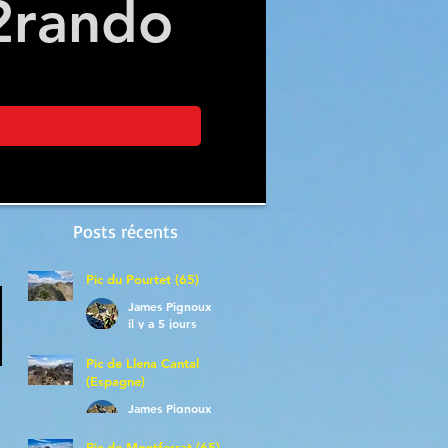
2
rando
Posts récents
Pic du Pourtet (65)
James Pignoux
il y a 5 jours
Pic de Llena Cantal
(Espagne)
James Pignoux
30 juil.
Pic de Montferrat (65)