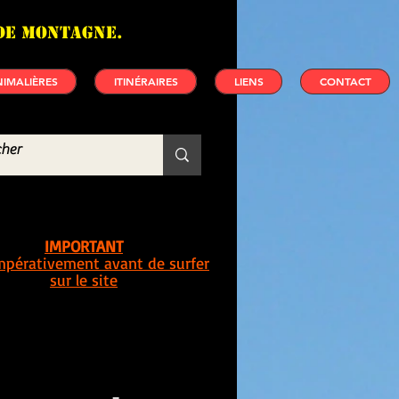
de montagne.
IMALIÈRES
ITINÉRAIRES
LIENS
CONTACT
IMPORTANT
impérativement avant de surfer
sur le site