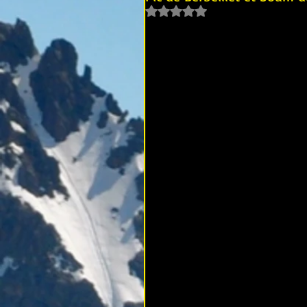
Noté NaN étoiles sur 5.