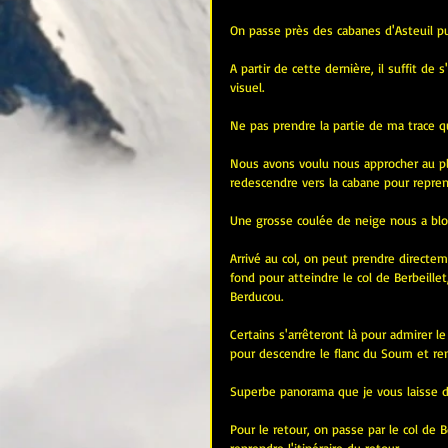
On passe près des cabanes d'Asteuil pu
A partir de cette dernière, il suffit de
visuel.
Ne pas prendre la partie de ma trace qui
Nous avons voulu nous approcher au plu
redescendre vers la cabane pour reprend
Une grosse coulée de neige nous a bloq
Arrivé au col, on peut prendre directem
fond pour atteindre le col de Berbeille
Berducou.
Certains s'arrêteront là pour admirer 
pour descendre le flanc du Soum et re
Superbe panorama que je vous laisse d
Pour le retour, on passe par le col de B