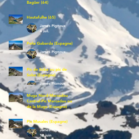
Bagüer (64)
James Pignoux
5 juil.
Hautafulhe (65)
James Pignoux
4 juil.
Peña Gabarda (Espagne)
James Pignoux
27 juin
Pic de Soba ou pic de
Sobe (Espagne)
James Pignoux
25 juin
Muga Nord-Marcadau
Central-Pic Marcadau ou
de la Muga (Espagne)
James Pignoux
21 juin
Pic Musales (Espagne)
James Pignoux
12 juin