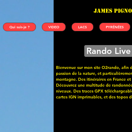
James PIGNO
Qui suis-je ?
VIDEO
LACS
PYRÉNÉES
Rando Live
Bienvenue sur mon site O2rando, afin 
passion de la nature, et particulièremen
montagne. Des itinéraires en France et
Découvrez une multitude de randonnée
niveaux. Des traces GPX téléchargeabl
cartes
IGN imprimables, et des topos de