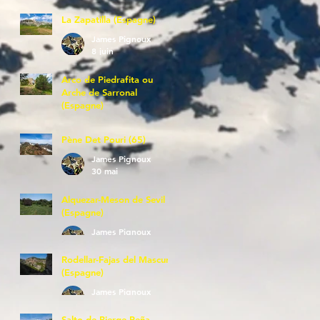
La Zapatilla (Espagne)
James Pignoux
8 juin
Arco de Piedrafita ou
Arche de Sarronal
(Espagne)
James Pignoux
7 juin
Pène Det Pouri (65)
James Pignoux
30 mai
Alquezar-Meson de Sevil
(Espagne)
James Pignoux
25 mai
Rodellar-Fajas del Mascun
(Espagne)
James Pignoux
24 mai
Salto de Bierge-Peña