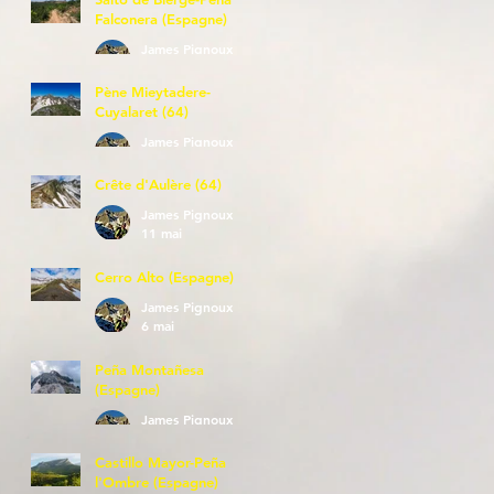
Falconera (Espagne)
James Pignoux
23 mai
Pène Mieytadere-
Cuyalaret (64)
James Pignoux
21 mai
Crête d'Aulère (64)
James Pignoux
11 mai
Cerro Alto (Espagne)
James Pignoux
6 mai
Peña Montañesa
(Espagne)
James Pignoux
27 avr.
Castillo Mayor-Peña
l'Ombre (Espagne)