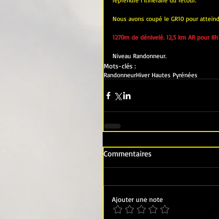
reprendre l'itinéraire du retour.
Nous avons coupé le GR10 pour atteindre
1270m de dénivelé. 12,5 km AR pour 8h
Niveau Randonneur.
Mots-clés :
Randonneur
Hiver Hautes Pyrénées
Commentaires
Ajouter une note