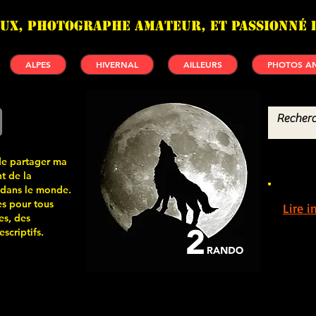
UX, photographe amateur, et passionné 
ALPES
HIVERNAL
AILLEURS
PHOTOS AN
de partager ma
t de la
 dans le monde.
s pour tous
Lire 
es, des
scriptifs.