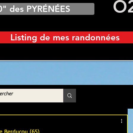
O
0" des PYRÉNÉES
Listing de mes randonnées
de Berducou (65)