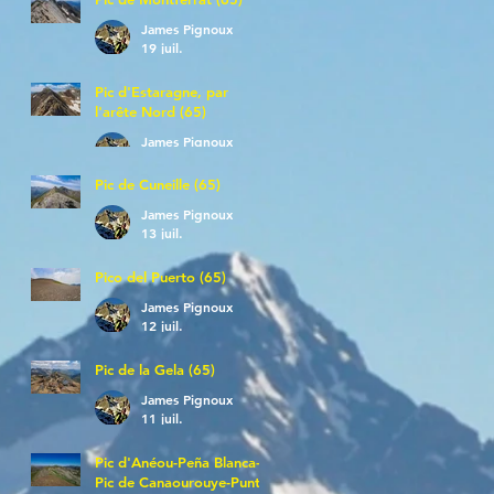
James Pignoux
19 juil.
Pic d'Estaragne, par
l'arête Nord (65)
James Pignoux
14 juil.
Pic de Cuneille (65)
James Pignoux
13 juil.
Pico del Puerto (65)
James Pignoux
12 juil.
Pic de la Gela (65)
James Pignoux
11 juil.
Pic d'Anéou-Peña Blanca-
Pic de Canaourouye-Punta