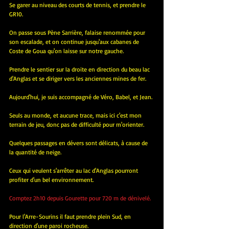
Se garer au niveau des courts de tennis, et prendre le 
GR10.
On passe sous Pène Sarrière, falaise renommée pour 
son escalade, et on continue jusqu'aux cabanes de 
Coste de Goua qu'on laisse sur notre gauche.
Prendre le sentier sur la droite en direction du beau lac 
d'Anglas et se diriger vers les anciennes mines de fer. 
Aujourd'hui, je suis accompagné de Véro, Babel, et Jean.
Seuls au monde, et aucune trace, mais ici c'est mon 
terrain de jeu, donc pas de difficulté pour m'orienter.
Quelques passages en dévers sont délicats, à cause de 
la quantité de neige.
Ceux qui veulent s'arrêter au lac d'Anglas pourront 
profiter d'un bel environnement.
Comptez 2h10 depuis Gourette pour 720 m de dénivelé.
Pour l'Arre-Sourins il faut prendre plein Sud, en 
direction d'une paroi rocheuse.