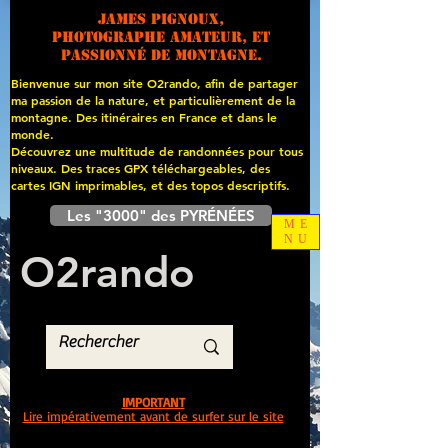
James PIGNOUX,
photographe amateur, et
passionné de montagne.
Bienvenue sur mon site O2rando, afin de partager
ma passion de la nature, et particulièrement de la
montagne. Des itinéraires en France et dans le
monde.
Découvrez une multitude de randonnées pour tous
niveaux. Des traces GPX téléchargeables, des
cartes
IGN imprimables, et des topos descriptifs.
Les "3000" des PYRÉNÉES
ME
NU
O
2
rando
IMPORTANT
Lire impérativement avant de surfer sur le site