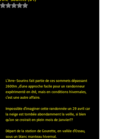
Noté NaN étoiles sur 5.
L'Arre-Sourins fait partie de ces sommets dépassant 
2600m ,d'une approche facile pour un randonneur 
expérimenté en été, mais en conditions hivernales, 
c'est une autre affaire.
Impossible d'imaginer cette randonnée un 29 avril car 
la neige est tombée abondamment la veille, si bien 
qu'on se croirait en plein mois de Janvier??
Départ de la station de Gourette, en vallée d'Ossau, 
sous un blanc manteau hivernal.