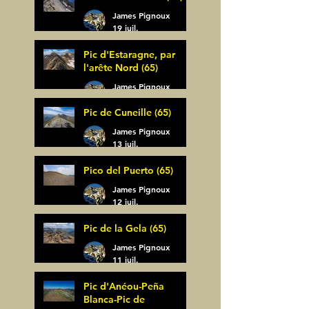
James Pignoux
19 juil.
Pic d'Estaragne, par
l'arête Nord (65)
James Pignoux
14 juil.
Pic de Cuneille (65)
James Pignoux
13 juil.
Pico del Puerto (65)
James Pignoux
12 juil.
Pic de la Gela (65)
James Pignoux
11 juil.
Pic d'Anéou-Peña
Blanca-Pic de