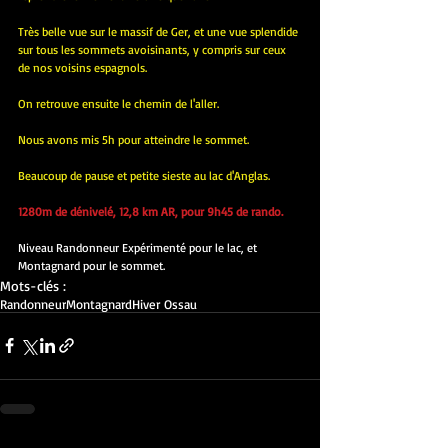
Très belle vue sur le massif de Ger, et une vue splendide 
sur tous les sommets avoisinants, y compris sur ceux 
de nos voisins espagnols.
On retrouve ensuite le chemin de l'aller.
Nous avons mis 5h pour atteindre le sommet.
Beaucoup de pause et petite sieste au lac d'Anglas.
1280m de dénivelé, 12,8 km AR, pour 9h45 de rando.
Niveau Randonneur Expérimenté pour le lac, et 
Montagnard pour le sommet.
Mots-clés :
Randonneur
Montagnard
Hiver Ossau