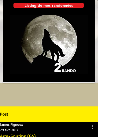
Listing de mes randonnées
Post
James Pignoux
29 avr. 2017
Arre-Sourins (64)