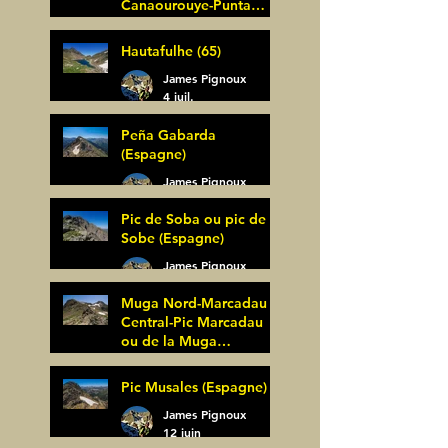
Canaourouye-Punta
Bagüer (64)
James Pignoux
Hautafulhe (65)
5 juil.
James Pignoux
4 juil.
Peña Gabarda
(Espagne)
James Pignoux
27 juin
Pic de Soba ou pic de
Sobe (Espagne)
James Pignoux
25 juin
Muga Nord-Marcadau
Central-Pic Marcadau
ou de la Muga
(Espagne)
James Pignoux
Pic Musales (Espagne)
21 juin
James Pignoux
12 juin