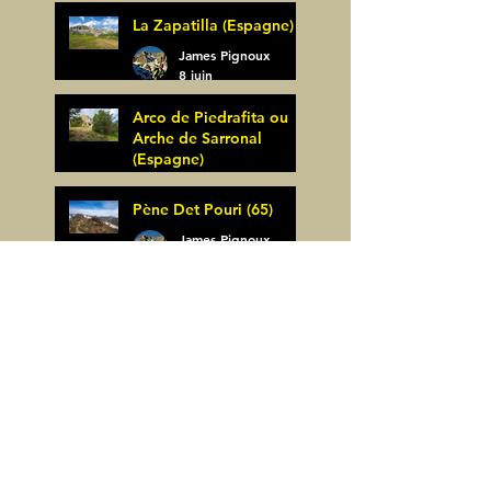
La Zapatilla (Espagne)
James Pignoux
8 juin
Arco de Piedrafita ou
Arche de Sarronal
(Espagne)
James Pignoux
Pène Det Pouri (65)
7 juin
James Pignoux
30 mai
Alquezar-Meson de
Sevil (Espagne)
James Pignoux
25 mai
Rodellar-Fajas del
Mascun (Espagne)
James Pignoux
24 mai
Salto de Bierge-Peña