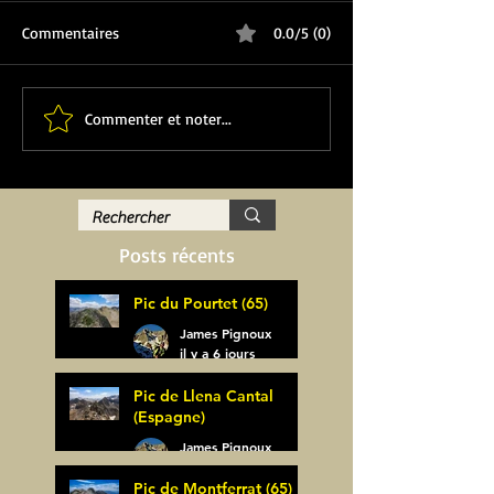
Commentaires
0.0/5 (0)
Commenter et noter...
Posts récents
Pic du Pourtet (65)
James Pignoux
il y a 6 jours
Pic de Llena Cantal
(Espagne)
James Pignoux
30 juil.
Pic de Montferrat (65)