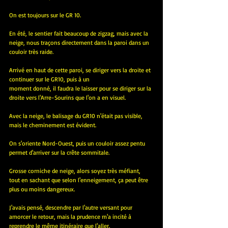
On est toujours sur le GR 10.
En été, le sentier fait beaucoup de zigzag, mais avec la 
neige, nous traçons directement dans la paroi dans un 
couloir très raide.
Arrivé en haut de cette paroi, se diriger vers la droite et 
continuer sur le GR10, puis à un 
moment donné, il faudra le laisser pour se diriger sur la 
droite vers l'Arre-Sourins que l'on a en visuel.
Avec la neige, le balisage du GR10 n'était pas visible, 
mais le cheminement est évident.
On s'oriente Nord-Ouest, puis un couloir assez pentu 
permet d'arriver sur la crête sommitale.
Grosse corniche de neige, alors soyez très méfiant, 
tout en sachant que selon l'enneigement, ça peut être 
plus ou moins dangereux.
J'avais pensé, descendre par l'autre versant pour 
amorcer le retour, mais la prudence m'a incité à 
reprendre le même itinéraire que l'aller.